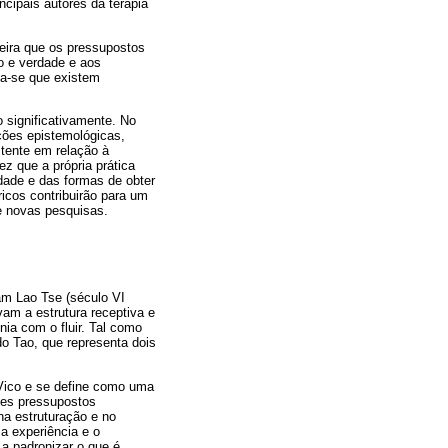
ncipais autores da terapia
neira que os pressupostos
o e verdade e aos
ta-se que existem
 significativamente. No
ções epistemológicas,
tente em relação à
z que a própria prática
dade e das formas de obter
icos contribuirão para um
de novas pesquisas.
am Lao Tse (século VI
avam a estrutura receptiva e
ia com o fluir. Tal como
o Tao, que representa dois
 Vico e se define como uma
ses pressupostos
na estruturação e no
 a experiência e o
a padronizar o que é