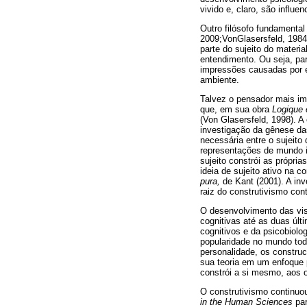
vivido e, claro, são influ
Outro filósofo fundamenta
2009;VonGlasersfeld, 1984
parte do sujeito do materi
entendimento. Ou seja, par
impressões causadas por e
ambiente.
Talvez o pensador mais imp
que, em sua obra
Logique 
(Von Glasersfeld, 1998). A
investigação da gênese das
necessária entre o sujeito
representações de mundo i
sujeito constrói as própri
ideia de sujeito ativo na c
pura,
de Kant (2001). A inv
raiz do construtivismo co
O desenvolvimento das vis
cognitivas até as duas úl
cognitivos e da psicobiolo
popularidade no mundo tod
personalidade, os constr
sua teoria em um enfoque p
constrói a si mesmo, aos 
O construtivismo continuo
in the Human Sciences
par