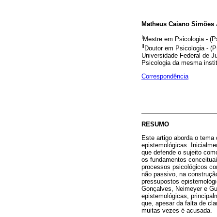
Matheus Caiano Simões
I
Mestre em Psicologia - (Ps
II
Doutor em Psicologia - (P
Universidade Federal de J
Psicologia da mesma instit
Correspondência
RESUMO
Este artigo aborda o tema 
epistemológicas. Inicialme
que defende o sujeito como
os fundamentos conceituais
processos psicológicos c
não passivo, na construçã
pressupostos epistemológi
Gonçalves, Neimeyer e Gui
epistemológicas, principal
que, apesar da falta de cl
muitas vezes é acusada.