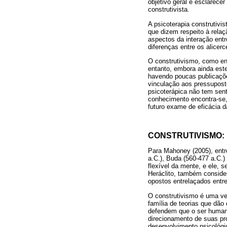
objetivo geral é esclarece
construtivista.
A psicoterapia construtiv
que dizem respeito à relaç
aspectos da interação ent
diferenças entre os alicerc
O construtivismo, como enf
entanto, embora ainda est
havendo poucas publicaçõe
vinculação aos pressuposto
psicoterápica não tem sen
conhecimento encontra-se,
futuro exame de eficácia d
CONSTRUTIVISMO:
Para Mahoney (2005), entr
a.C.), Buda (560-477 a.C.) 
flexível da mente, e ele, 
Heráclito, também conside
opostos entrelaçados entre 
O construtivismo é uma ve
família de teorias que dã
defendem que o ser humano 
direcionamento de suas pró
desenvolvimento psicológi