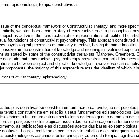
ismo, epistemologia, terapia construtivista.
issue of the conceptual framework of Constructivist Therapy, and more specific
. Initially, we start from a brief history of constructivism as a philosophical pos
subject as active in the construction of its representations of reality. The arti
tual foundations of constructivist psychotherapy. This approach constituted a
s psychological processes as primarily affective, having its name begotten 
 passive, in the construction of knowledge and meaning in livelihood experie
ns as stated by some of the constructivist therapists (Mahoney, Greenberg,
 conclude that constructivist psychotherapy presents important differences in
elationship between subject and object of knowledge. However, we can establish
major proponents, the majority of this approach rejects the idealism of which i
 constructivist therapy, epistemology.
as terapias cognitivas se constituiu em um marco da revolução em psicoterap
a terapia construtivista em relação a seus fundamentos epistemológicos. Lo
des teóricas a fim de um entendimento tanto da teoria quanto da prática de
refere às posições epistemológicas assumidas pela abordagem da terapia const
rgimento, as publicações e as discussões acerca das bases epistemológica
 confusas. Logo, o problema específico deste trabalho é delimitar quais as
s epistemológicos assumidos pelos principais autores da terapia cognitiva c