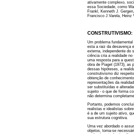
ativamente complexo, soci
essa Sociedade, como Walt
Frankl, Kenneth J. Gergen
Francisco J.Varela, Heinz 
CONSTRUTIVISMO:
Um problema fundamental p
esta a raiz da desavença e
externa, independente do s
ciência cria a realidade no
uma resposta para a quest
obra de Piaget (1973), as
dessas hipóteses, a reali
construtivismo diz respei
obtenção de conhecimento 
representações da realida
ser substituídas e altera
sujeito - o que de forma c
não determina completamen
Portanto, podemos concluir
realistas e idealistas so
é a de um sujeito ativo, q
sua estrutura cognitiva.
Uma vez abordado o assunt
objetos, torna-se necessár