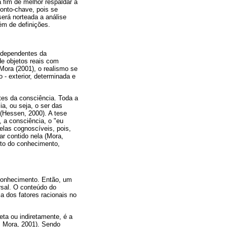
a fim de melhor respaldar a
ponto-chave, pois se
será norteada a análise
lém de definições.
independentes da
de objetos reais com
Mora (2001), o realismo se
 - exterior, determinada e
tes da consciência. Toda a
a, ou seja, o ser das
 (Hessen, 2000). A tese
, a consciência, o "eu
elas cognoscíveis, pois,
ar contido nela (Mora,
eto do conhecimento,
 conhecimento. Então, um
rsal. O conteúdo do
a dos fatores racionais no
ta ou indiretamente, é a
; Mora, 2001). Sendo