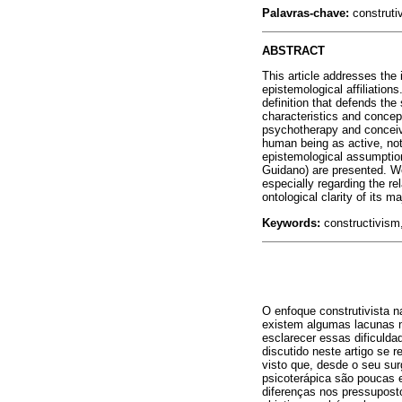
Palavras-chave:
construtiv
ABSTRACT
This article addresses the 
epistemological affiliations
definition that defends the 
characteristics and concep
psychotherapy and conceive
human being as active, not
epistemological assumptio
Guidano) are presented. We
especially regarding the r
ontological clarity of its 
Keywords:
constructivism,
O enfoque construtivista n
existem algumas lacunas n
esclarecer essas dificulda
discutido neste artigo se 
visto que, desde o seu su
psicoterápica são poucas e
diferenças nos pressuposto