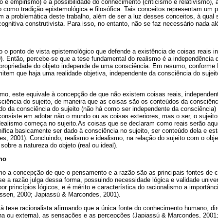
 e empirismo) e à possibilidade do conhecimento (criticismo e relativismo), 
o como tradição epistemológica e filosófica. Tais conceitos representam um 
 a problemática deste trabalho, além de ser a luz desses conceitos, à qual 
cognitiva construtivista. Para isso, no entanto, não se faz necessário nada a
 o ponto de vista epistemológico que defende a existência de coisas reais 
). Então, percebe-se que a tese fundamental do realismo é a independência 
 propriedade do objeto independe de uma consciência. Em resumo, conforme 
item que haja uma realidade objetiva, independente da consciência do sujeito
ismo, este equivale à concepção de que não existem coisas reais, independen
sciência do sujeito, de maneira que as coisas são os conteúdos da consciênci
do da consciência do sujeito (não há como ser independente da consciência)
consiste em adotar não o mundo ou as coisas exteriores, mas o ser, o sujeito
idealismo começa no sujeito.As coisas que se declaram como reais serão aqu
gnifica basicamente ser dado à consciência no sujeito, ser conteúdo dela e est
s, 2001). Concluindo, realismo e idealismo, na relação do sujeito com o obj
obre a natureza do objeto (real ou ideal).
mo
mo a concepção de que o pensamento e a razão são as principais fontes de
se a razão julga dessa forma, possuindo necessidade lógica e validade unive
r princípios lógicos, e é mérito e característica do racionalismo a importânci
sen, 2000; Japiassú & Marcondes, 2001).
 tese racionalista afirmando que a única fonte do conhecimento humano, dire
erna ou externa), as sensações e as percepções (Japiassú & Marcondes, 2001