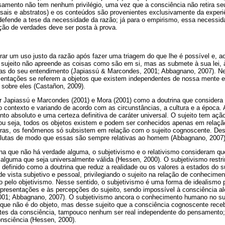
samento não tem nenhum privilégio, uma vez que a consciência não retira se
rsais e abstratos) e os conteúdos são provenientes exclusivamente da exper
efende a tese da necessidade da razão; já para o empirismo, essa necessida
ção de verdades deve ser posta à prova.
urar um uso justo da razão após fazer uma triagem do que lhe é possível e, a
o sujeito não apreende as coisas como são em si, mas as submete à sua lei,
rias do seu entendimento (Japiassú & Marcondes, 2001; Abbagnano, 2007). Nes
entações se referem a objetos que existem independentes de nossa mente e
 sobre eles (Castañon, 2009).
or Japiassú e Marcondes (2001) e Mora (2001) como a doutrina que considera
contexto e variando de acordo com as circunstâncias, a cultura e a época. 
o absoluto e uma certeza definitiva de caráter universal. O sujeito tem açã
ou seja, todos os objetos existem e podem ser conhecidos apenas em relaç
as, os fenômenos só subsistem em relação com o sujeito cognoscente. Dess
lutas de modo que essas são sempre relativas ao homem (Abbagnano, 2007)
na que não há verdade alguma, o subjetivismo e o relativismo consideram que
 alguma que seja universalmente válida (Hessen, 2000). O subjetivismo restr
 definido como a doutrina que reduz a realidade ou os valores a estados do s
 vista subjetivo e pessoal, privilegiando o sujeito na relação de conhecime
o pelo objetivismo. Nesse sentido, o subjetivismo é uma forma de idealismo 
epresentações e às percepções do sujeito, sendo impossível à consciência al
001; Abbagnano, 2007). O subjetivismo ancora o conhecimento humano no su
o que não é do objeto, mas desse sujeito que a consciência cognoscente rec
tes da consciência, tampouco nenhum ser real independente do pensamento; 
onsciência (Hessen, 2000).