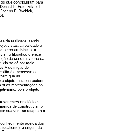
 os que contribuíram para
Donald H. Ford, Viktor E.
 Joseph F. Rychlak,
5).
eza da realidade, sendo
jetivistas, a realidade é
a o construtivismo, a
ivismo filosófico oferece
pção de construtivismo da
m ela se dê por meio
es.A definição de
uestão é o processo de
dizem que as
o o objeto funciona podem
a suas representações no
jetivismo, pois o objeto
m vertentes ontológicas
hamamos de construtivismo
 por sua vez, se adaptam a
e conhecimento acerca dos
e idealismo), à origem do