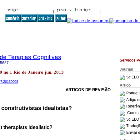
 de Terapias Cognitivas
Serviços P
-5687
Journal
.9 no.1 Rio de Janeiro jun. 2013
SciELO 
687.20130008
Artigo
ARTIGOS DE REVISÃO
Portugu
Artigo 
Referên
construtivistas idealistas?
Como ci
SciELO 
Traduçã
t therapists idealistic?
Enviar e