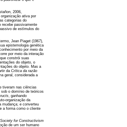
stañon, 2006,
organização ativa por
 as categorias do
ão recebe passivamente
passivo de estímulos do
termo, Jean Piaget (1967),
 sua epistemologia genética
o conhecimento por meio da
corre por meio da interação
 que constrói suas
entações do objeto, o
entações do objeto. Mas a
rtir da
Crítica da razão
ma geral, considerada a
e tiveram nas ciências
 sob o domínio de teóricos
ructs
, ganhando
uto-organização da
a mudança; e converteu
e a forma como o cliente
Society for Constructivism
cepção de um ser humano