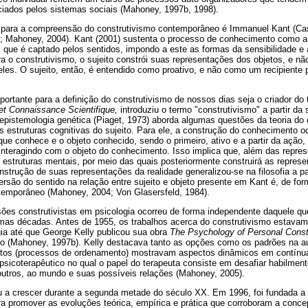
enciados pelos sistemas sociais (Mahoney, 1997b, 1998).
l para a compreensão do construtivismo contemporâneo é Immanuel Kant (Ca
; Mahoney, 2004). Kant (2001) sustenta o processo de conhecimento como a 
al que é captado pelos sentidos, impondo a este as formas da sensibilidade e
a o construtivismo, o sujeito constrói suas representações dos objetos, e n
les. O sujeito, então, é entendido como proativo, e não como um recipiente 
ortante para a definição do construtivismo de nossos dias seja o criador do 
et Connaissance Scientifique,
introduziu o termo "construtivismo" a partir da
 epistemologia genética (Piaget, 1973) aborda algumas questões da teoria d
 estruturas cognitivas do sujeito. Para ele, a construção do conhecimento o
 que conhece e o objeto conhecido, sendo o primeiro, ativo e a partir da ação,
nteragindo com o objeto do conhecimento. Isso implica que, além das repres
as estruturas mentais, por meio das quais posteriormente construirá as repres
onstrução de suas representações da realidade generalizou-se na filosofia a pa
ersão do sentido na relação entre sujeito e objeto presente em Kant é, de for
ntemporâneo (Mahoney, 2004; Von Glasersfeld, 1984).
ões construtivistas em psicologia ocorreu de forma independente daquele qu
timas décadas. Antes de 1955, os trabalhos acerca do construtivismo estavam
gia até que George Kelly publicou sua obra
The Psychology of Personal Const
o (Mahoney, 1997b). Kelly destacava tanto as opções como os padrões na a
uctos (processos de ordenamento) mostravam aspectos dinâmicos em contínu
sicoterapêutico no qual o papel do terapeuta consiste em desafiar habilment
outros, ao mundo e suas possíveis relações (Mahoney, 2005).
u a crescer durante a segunda metade do século XX. Em 1996, foi fundada a
a promover as evoluções teórica, empírica e prática que corroboram a con