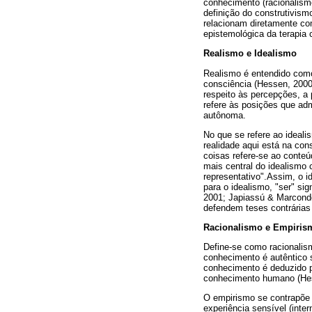
conhecimento (racionalismo
definição do construtivism
relacionam diretamente com
epistemológica da terapia 
Realismo e Idealismo
Realismo é entendido como
consciência (Hessen, 2000
respeito às percepções, a
refere às posições que adm
autônoma.
No que se refere ao ideal
realidade aqui está na con
coisas refere-se ao conteú
mais central do idealismo 
representativo".Assim, o 
para o idealismo, "ser" si
2001; Japiassú & Marconde
defendem teses contrárias s
Racionalismo e Empiris
Define-se como racionalis
conhecimento é autêntico 
conhecimento é deduzido po
conhecimento humano (Hes
O empirismo se contrapõe à
experiência sensível (int