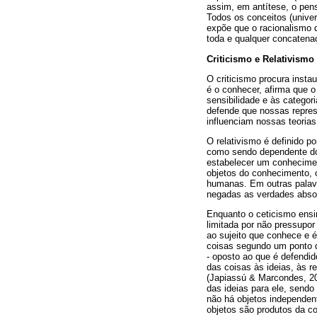
assim, em antítese, o pen
Todos os conceitos (unive
expõe que o racionalismo d
toda e qualquer concatena
Criticismo e Relativismo
O criticismo procura insta
é o conhecer, afirma que 
sensibilidade e às catego
defende que nossas repres
influenciam nossas teorias
O relativismo é definido p
como sendo dependente do 
estabelecer um conheciment
objetos do conhecimento, 
humanas. Em outras palavr
negadas as verdades abso
Enquanto o ceticismo ensi
limitada por não pressupor
ao sujeito que conhece e é
coisas segundo um ponto de
- oposto ao que é defendid
das coisas às ideias, às r
(Japiassú & Marcondes, 2
das ideias para ele, send
não há objetos independen
objetos são produtos da c