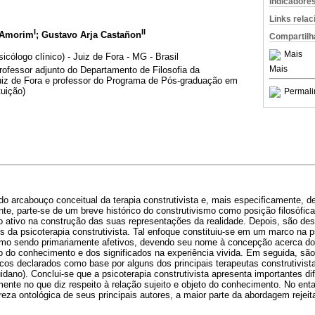
Indicadore
Links rela
I
II
 Amorim
; Gustavo Arja Castañon
Compartilh
Mais
icólogo clínico) - Juiz de Fora - MG - Brasil
Mais
rofessor adjunto do Departamento de Filosofia da
uiz de Fora e professor do Programa de Pós-graduação em
uição)
Permali
do arcabouço conceitual da terapia construtivista e, mais especificamente, de
nte, parte-se de um breve histórico do construtivismo como posição filosófica
 ativo na construção das suas representações da realidade. Depois, são desc
 da psicoterapia construtivista. Tal enfoque constituiu-se em um marco na 
omo sendo primariamente afetivos, devendo seu nome à concepção acerca do
o do conhecimento e dos significados na experiência vivida. Em seguida, sã
cos declarados como base por alguns dos principais terapeutas construtivis
dano). Conclui-se que a psicoterapia construtivista apresenta importantes 
mente no que diz respeito à relação sujeito e objeto do conhecimento. No ent
areza ontológica de seus principais autores, a maior parte da abordagem rejeit