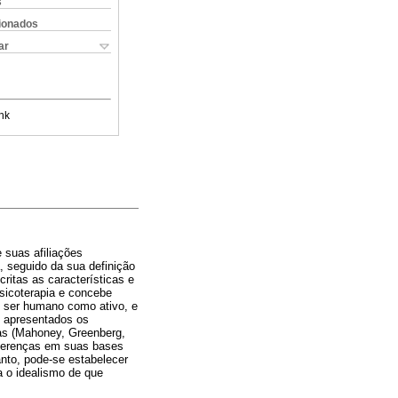
s
cionados
ar
nk
 suas afiliações
, seguido da sua definição
ritas as características e
psicoterapia e concebe
 ser humano como ativo, e
o apresentados os
tas (Mahoney, Greenberg,
diferenças em suas bases
anto, pode-se estabelecer
a o idealismo de que