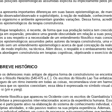
r as posições epistemológicas assumidas explícita ou implicitamente pelos pri
ista apresenta importantes diferenças em suas bases epistemológicas, de ma
ão observador/observado e sujeito/objeto, à noção de realidade, conheciment
re organismo e ambiente apresentam grandes variações. Dessa forma, acredi
es epistemológicos da terapia construtivista.
oque terapêutico, é recente, de forma que sua produção teórica tem crescido
eja em expansão, prevalece uma grande obscuridade em relação a suas posi
s a seu respeito e a necessidade de um entendimento filosófico mais consis
s epistemológicos assumidos pelos autores da terapia construtivista, uma ve
tido sem um entendimento epistemológico acerca de qual concepção da reali
 de modo implícito, na técnica. Além disso, o respaldo e o embasamento teór
a abordagem construtivista em terapias cognitivas, objetivando o exercício 
 BREVE HISTÓRICO
e os defensores mais antigos de alguma forma de construtivismo se encontr
e o filósofo Heráclito (540-475 a.C.). Os escritos do filósofo Lao Tse enfatiz
seguro de um ritmo inerente em todas as coisas, recomendava viver em harmon
rava que os opostos coexistiam; essa ideia é expressada no símbolo visual d
si (
yin
e
yang
).
rtente filosófica que apareceu no Ocidente com os escritos de Giambattista
o ênfase a pressupostos inter-relacionados acerca da experiência humana. Es
é participante ativo na elaboração do sistema de conhecimento individual, 
prias atividades, e não passivo reativo na sua própria experiência. Ademais,
co individual refletem um curso de processos auto-organizadores que tendem 