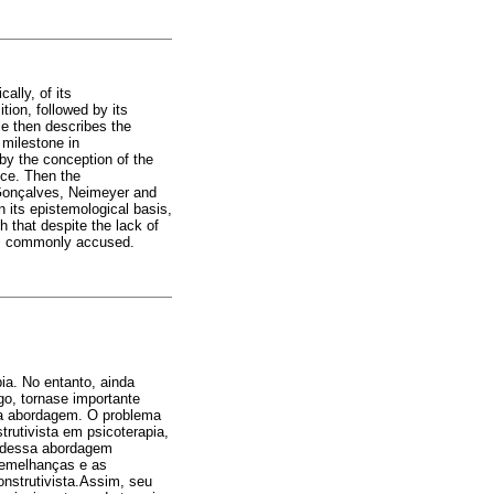
ally, of its
ition, followed by its
cle then describes the
 milestone in
by the conception of the
nce. Then the
 Gonçalves, Neimeyer and
 its epistemological basis,
 that despite the lack of
t is commonly accused.
ia. No entanto, ainda
go, tornase importante
ssa abordagem. O problema
rutivista em psicoterapia,
s dessa abordagem
 semelhanças e as
onstrutivista.Assim, seu