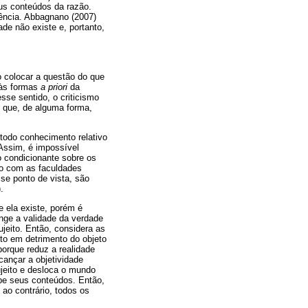
us conteúdos da razão.
iência. Abbagnano (2007)
de não existe e, portanto,
o colocar a questão do que
 às formas
a priori
da
se sentido, o criticismo
 que, de alguma forma,
 todo conhecimento relativo
Assim, é impossível
o condicionante sobre os
ão com as faculdades
e ponto de vista, são
.
 ela existe, porém é
inge a validade da verdade
ujeito. Então, considera as
nto em detrimento do objeto
porque reduz a realidade
cançar a objetividade
jeito e desloca o mundo
ebe seus conteúdos. Então,
ao contrário, todos os