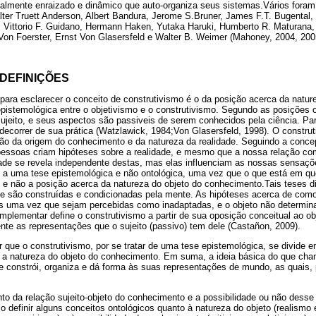
almente enraizado e dinâmico que auto-organiza seus sistemas.Vários foram
er Truett Anderson, Albert Bandura, Jerome S.Bruner, James F.T. Bugental, 
, Vittorio F. Guidano, Hermann Haken, Yutaka Haruki, Humberto R. Maturana,
Von Foerster, Ernst Von Glasersfeld e Walter B. Weimer (Mahoney, 2004, 200
 DEFINIÇÕES
ara esclarecer o conceito de construtivismo é o da posição acerca da natur
pistemológica entre o objetivismo e o construtivismo. Segundo as posições ob
ujeito, e seus aspectos são passiveis de serem conhecidos pela ciência. Par
 decorrer de sua prática (Watzlawick, 1984;Von Glasersfeld, 1998). O construt
ão da origem do conhecimento e da natureza da realidade. Seguindo a conce
 pessoas criam hipóteses sobre a realidade, e mesmo que a nossa relação co
dade se revela independente destas, mas elas influenciam as nossas sensaçõ
to a uma tese epistemológica e não ontológica, uma vez que o que está em q
e não a posição acerca da natureza do objeto do conhecimento.Tais teses 
de são construídas e condicionadas pela mente. As hipóteses acerca de com
das uma vez que sejam percebidas como inadaptadas, e o objeto não determin
omplementar define o construtivismo a partir de sua oposição conceitual ao ob
te as representações que o sujeito (passivo) tem dele (Castañon, 2009).
 que o construtivismo, por se tratar de uma tese epistemológica, se divide e
bre a natureza do objeto do conhecimento. Em suma, a ideia básica do que c
ue constrói, organiza e dá forma às suas representações de mundo, as quais,
o da relação sujeito-objeto do conhecimento e a possibilidade ou não dess
io definir alguns conceitos ontológicos quanto à natureza do objeto (realismo 