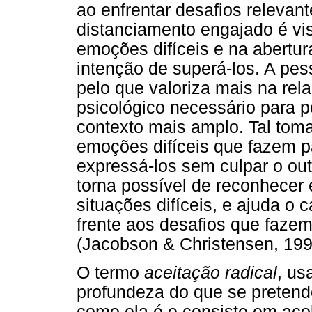
ao enfrentar desafios relevan
distanciamento engajado é vi
emoções difíceis e na abertu
intenção de superá-los. A pe
pelo que valoriza mais na re
psicológico necessário para 
contexto mais amplo. Tal toma
emoções difíceis que fazem pa
expressá-los sem culpar o ou
torna possível de reconhecer
situações difíceis, e ajuda o
frente aos desafios que fazem
(Jacobson & Christensen, 199
O termo
aceitação radical
, us
profundeza do que se pretende
como ela é e consiste em aco