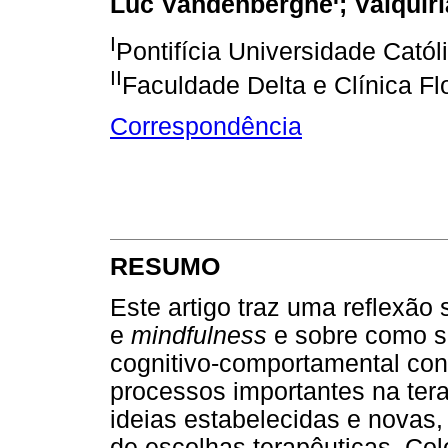
Luc Vandenberghe
; Valquír
I
Pontifícia Universidade Catól
II
Faculdade Delta e Clínica Fl
Correspondência
RESUMO
Este artigo traz uma reflexão
e
mindfulness
e sobre como se
cognitivo-comportamental co
processos importantes na tera
ideias estabelecidas e novas
de escolhas terapêuticas. Co