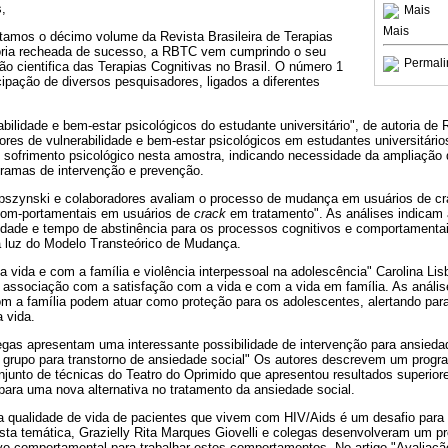
s,
Mais
Mais
tamos o décimo volume da Revista Brasileira de Terapias
ória recheada de sucesso, a RBTC vem cumprindo o seu
Permali
ão cientifica das Terapias Cognitivas no Brasil. O número 1
ipação de diversos pesquisadores, ligados a diferentes
abilidade e bem-estar psicológicos do estudante universitário", de autoria de
adores de vulnerabilidade e bem-estar psicológicos em estudantes universitári
 sofrimento psicológico nesta amostra, indicando necessidade da ampliação
ramas de intervenção e prevenção.
upszynski e colaboradores avaliam o processo de mudança em usuários de cr
com-portamentais em usuários de
crack
em tratamento". As análises indicam 
 idade e tempo de abstinência para os processos cognitivos e comportamenta
à luz do Modelo Transteórico de Mudança.
a vida e com a família e violência interpessoal na adolescência" Carolina Li
associação com a satisfação com a vida e com a vida em família. As anális
om a família podem atuar como proteção para os adolescentes, alertando para
a vida.
egas apresentam uma interessante possibilidade de intervenção para ansieda
 grupo para transtorno de ansiedade social" Os autores descrevem um progr
junto de técnicas do Teatro do Oprimido que apresentou resultados superiore
ara uma nova alternativa no tratamento da ansiedade social.
 qualidade de vida de pacientes que vivem com HIV/Aids é um desafio para a
esta temática, Grazielly Rita Marques Giovelli e colegas desenvolveram um 
ivo-comportamental para trabalhar estes comportamentos. No artigo "Avaliaç