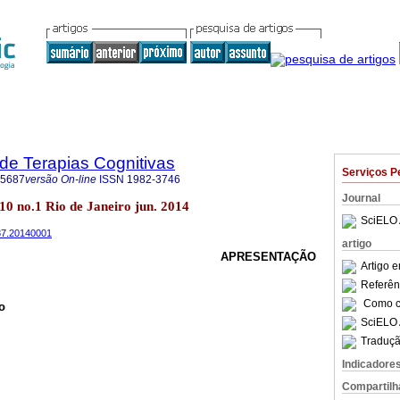
 de Terapias Cognitivas
Serviços P
-5687
versão On-line
ISSN
1982-3746
Journal
.10 no.1 Rio de Janeiro jun. 2014
SciELO 
687.20140001
artigo
APRESENTAÇÃO
Artigo 
Referên
Como ci
o
SciELO 
Traduçã
Indicadore
Compartilh