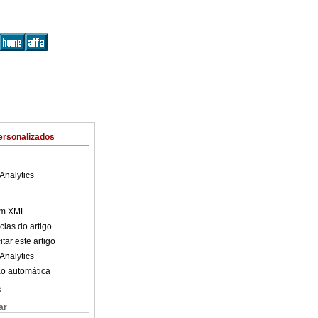
ersonalizados
Analytics
em XML
cias do artigo
tar este artigo
Analytics
o automática
s
ar