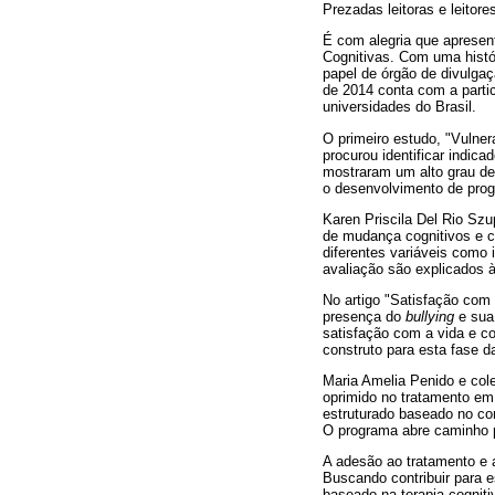
Prezadas leitoras e leitore
É com alegria que apresen
Cognitivas. Com uma hist
papel de órgão de divulgaç
de 2014 conta com a partic
universidades do Brasil.
O primeiro estudo, "Vulner
procurou identificar indic
mostraram um alto grau de
o desenvolvimento de prog
Karen Priscila Del Rio Sz
de mudança cognitivos e 
diferentes variáveis como
avaliação são explicados 
No artigo "Satisfação com 
presença do
bullying
e sua 
satisfação com a vida e c
construto para esta fase d
Maria Amelia Penido e col
oprimido no tratamento em
estruturado baseado no con
O programa abre caminho p
A adesão ao tratamento e a
Buscando contribuir para 
baseado na terapia cognit