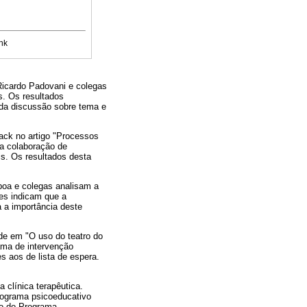
nk
 Ricardo Padovani e colegas
os. Os resultados
 da discussão sobre tema e
ack no artigo "Processos
a colaboração de
is. Os resultados desta
sboa e colegas analisam a
es indicam que a
 a importância deste
de em "O uso do teatro do
ama de intervenção
s aos de lista de espera.
 clínica terapêutica.
programa psicoeducativo
ão do Programa