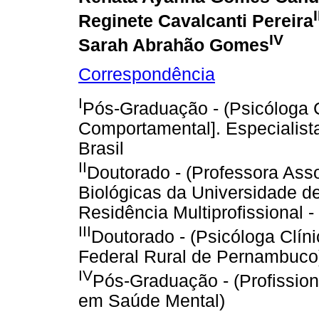
I
Reginete Cavalcanti Pereira
IV
Sarah Abrahão Gomes
Correspondência
I
Pós-Graduação - (Psicóloga C
Comportamental]. Especialist
Brasil
II
Doutorado - (Professora Asso
Biológicas da Universidade d
Residência Multiprofissional 
III
Doutorado - (Psicóloga Clín
Federal Rural de Pernambuco
IV
Pós-Graduação - (Profission
em Saúde Mental)