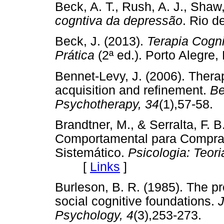
Beck, A. T., Rush, A. J., Shaw
cogntiva da depressão
. Rio 
Beck, J. (2013).
Terapia Cogni
Prática
(2ª ed.). Porto Aleg
Bennet-Levy, J. (2006). Therapi
acquisition and refinement.
Be
Psychotherapy, 34
(1),57-5
Brandtner, M., & Serralta, F. B
Comportamental para Compra
Sistemático.
Psicologia: Teor
[
Links
]
Burleson, B. R. (1985). The p
social cognitive foundations.
J
Psychology, 4
(3),253-273