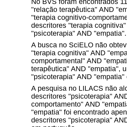
No BVS foram encontrados 11 a
"relação terapêutica" AND "em
"terapia cognitivo-comportam
descritores "terapia cognitiv
"psicoterapia" AND "empatia".
A busca no SciELO não obteve
"terapia cognitiva" AND "empat
comportamental" AND "empatia
terapêutica" AND "empatia", u
"psicoterapia" AND "empatia" 
A pesquisa no LILACS não al
descritores "psicoterapia" AND
comportamento" AND "empatia".
"empatia" foi encontrado ape
descritores "psicoterapia" AN