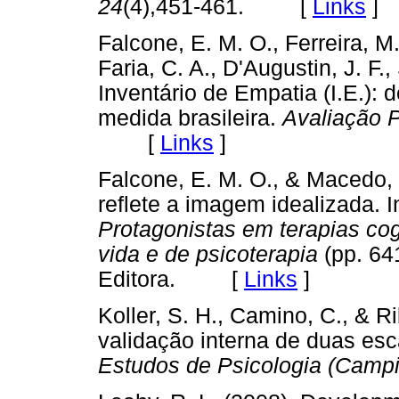
24
(4),451-461. [
Links
]
Falcone, E. M. O., Ferreira, M
Faria, C. A., D'Augustin, J. F.
Inventário de Empatia (I.E.):
medida brasileira.
Avaliação P
[
Links
]
Falcone, E. M. O., & Macedo, 
reflete a imagem idealizada. In
Protagonistas em terapias cog
vida e de psicoterapia
(pp. 64
Editora. [
Links
]
Koller, S. H., Camino, C., & R
validação interna de duas esc
Estudos de Psicologia (Campi