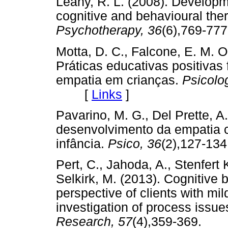
Leahy, R. L. (2008). Developme
cognitive and behavioural the
Psychotherapy, 36
(6),769-
Motta, D. C., Falcone, E. M. O
Práticas educativas positiva
empatia em crianças.
Psicolo
[
Links
]
Pavarino, M. G., Del Prette, A.
desenvolvimento da empatia 
infância.
Psico, 36
(2),127-
Pert, C., Jahoda, A., Stenfert
Selkirk, M. (2013). Cognitive 
perspective of clients with mild
investigation of process issue
Research, 57
(4),359-369.