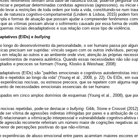
 esses fenômenos tenham uma base de natureza social, pode-se perguntar sob
iciar e perpetuar determinadas condutas agressivas (agressores), ou iniciar 
 levar a restrições de toda ordem por toda a vida, constituindo-se num tra
icas de natureza cognitivo-comportamental (Lindem & Lisboa, 2015) podem for
pla e formas de atuação que possam ajudar a compreender fenômenos co
 que as vítimas possam aliviar o sofrimento causado por essa forma de violê
uemas iniciais desadaptativos e sua relação com esse tipo de violência.
aptativos (EIDs) e
bullying
ao longo do desenvolvimento da personalidade, o ser humano passa por algun
icas precisam ser supridas: vínculo seguro com os outros indivíduos, perce
as em relação ao outros e ao ambiente onde vive; atenção às próprias necessi
sentimentos de maneira autêntica. Quando essas necessidades não são su
tados e precoces se formam (Young, Klosko & Weishaar, 2008):
daptativos (EIDs) são "padrões emocionais e cognitivos autoderrotistas ini
 e repetidos ao longo da vida" (Young et al., 2008, p. 22). Os EIDs, em sua
 experiências nocivas, ou estresse precoce, que se repetem com alguma regu
mento de necessidades emocionais essenciais do ser humano.
rupados em cinco amplos domínios de esquemas (Young et al., 2008), que p
 nocivas repetidas, pode-se destacar o
bullying.
Gibb, Stone e Crosset (2012
de ser vítima de agressões indiretas infringidas por pares e a atribuição de c
3) relacionaram a vitimização interpessoal e vulnerabilidade cognitivo-afetiv
 de agressão recorrente referiram um número maior de cognições negativas 
enor de percepções positivas do que não-vítimas.
ue experiências de abuso emocional entre pares acarretam maiores escores