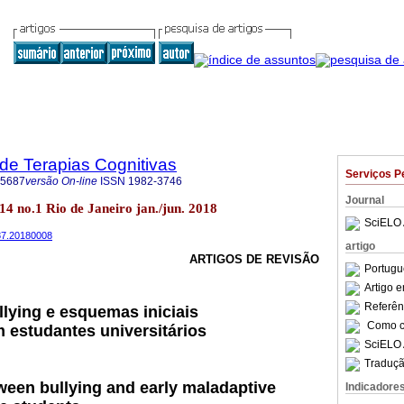
 de Terapias Cognitivas
Serviços P
-5687
versão On-line
ISSN
1982-3746
Journal
.14 no.1 Rio de Janeiro jan./jun. 2018
SciELO 
687.20180008
artigo
ARTIGOS DE REVISÃO
Portugu
Artigo 
Referên
llying e esquemas iniciais
Como ci
 estudantes universitários
SciELO 
Traduçã
ween bullying and early maladaptive
Indicadore