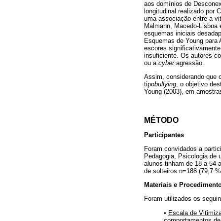
aos domínios de Desconex
longitudinal realizado po
uma associação entre a vi
Malmann, Macedo-Lisboa e
esquemas iniciais desadap
Esquemas de Young para A
escores significativament
insuficiente. Os autores 
ou a
cyber
agressão.
Assim, considerando que o
tipo
bullying
, o objetivo de
Young (2003), em amostras 
MÉTODO
Participantes
Foram convidados a partic
Pedagogia, Psicologia de 
alunos tinham de 18 a 54 
de solteiros n=188 (79,7 %
Materiais e Procediment
Foram utilizados os seguin
•
Escala de Vitimiz
comportamentos de 