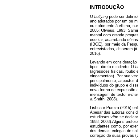
INTRODUÇÃO
O
bullying
pode ser defini
ano,adotados por um ou mai
ou sofrimento à vítima, nu
2005; Olweus, 1993; Salmi
mental com grande progres
escolar, acarretando séria
(IBGE), por meio da Pesqu
entrevistados, disseram já
2016).
Levando em consideração 
tipos: direto e indireto. O
b
(agressões físicas, roubo 
xingamentos). Por sua vez
principalmente, aspectos 
indivíduos do grupo e dis
nova forma de expressão 
mensagem de texto,
e-mai
& Smith, 2008).
Lisboa e Pureza (2015) enf
Apesar das autoras consid
estudiosos vêm se dedica
1993; 2003).Alguns profess
estudantes como, por exe
dos demais colegas de sal
correção de suas provas (