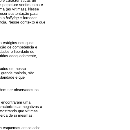
re características de
e perpetuar sentimentos e
uma (as vítimas). Nesse
necer sustentação para
mo o
bullying
e fornecer
ncia. Nesse contexto é que
s estágios nos quais
pção de competência e
dades e liberdade de
pridas adequadamente,
ciados em nosso
 grande maioria, são
laridade e que
odem ser observados na
) encontraram uma
aracterísticas negativas a
a mostrando que vítimas
acerca de si mesmas,
 em esquemas associados