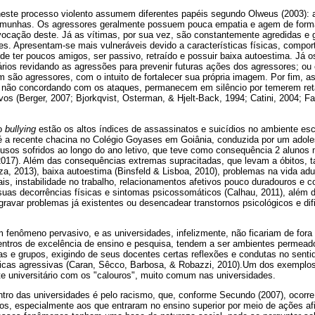
neste processo violento assumem diferentes papéis segundo Olweus (2003): a
emunhas. Os agressores geralmente possuem pouca empatia e agem de forma 
ocação deste. Já as vítimas, por sua vez, são constantemente agredidas e
ues. Apresentam-se mais vulneráveis devido a características físicas, compo
de ter poucos amigos, ser passivo, retraído e possuir baixa autoestima. Já 
rios revidando as agressões para prevenir futuras ações dos agressores; ou
m são agressores, com o intuito de fortalecer sua própria imagem. Por fim, 
não concordando com os ataques, permanecem em silêncio por temerem ret
vos (Berger, 2007; Bjorkqvist, Osterman, & Hjelt-Back, 1994; Catini, 2004; Fa
do
bullying
estão os altos índices de assassinatos e suicídios no ambiente esco
é a recente chacina no Colégio Goyases em Goiânia, conduzida por um adol
sos sofridos ao longo do ano letivo, que teve como consequência 2 alunos mo
 2017). Além das consequências extremas supracitadas, que levam a óbitos,
a, 2013), baixa autoestima (Binsfeld & Lisboa, 2010), problemas na vida adu
s, instabilidade no trabalho, relacionamentos afetivos pouco duradouros e 
suas decorrências físicas e sintomas psicossomáticos (Calhau, 2011), além 
gravar problemas já existentes ou desencadear transtornos psicológicos e d
m fenômeno pervasivo, e as universidades, infelizmente, não ficariam de fora
ntros de excelência de ensino e pesquisa, tendem a ser ambientes permead
s e grupos, exigindo de seus docentes certas reflexões e condutas no sent
ráticas agressivas (Caran, Sêcco, Barbosa, & Robazzi, 2010).Um dos exemplo
te universitário com os "calouros", muito comum nas universidades.
ntro das universidades é pelo racismo, que, conforme Secundo (2007), ocorre
nos, especialmente aos que entraram no ensino superior por meio de ações a