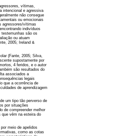
gressores, vítimas,
intencional e agressiva
 geralmente não consegue
rtamentais ou emocionais
os agressores/vítimas
 encontrando indivíduos
as testemunhas são os
aliação ou atuam
nte, 2005; Ireland &
lar (Fante, 2005; Silva,
escente supostamente por
rtos, 4 feridos, e o autor
 também são resultados do
lta associados a
consequências legais
do que a ocorrência de
ificuldades de aprendizagem
 de um tipo tão perverso de
os por situações
ido de compreender melhor
s que vêm na esteira do
 por meio de apelidos
firmativas, como as cotas