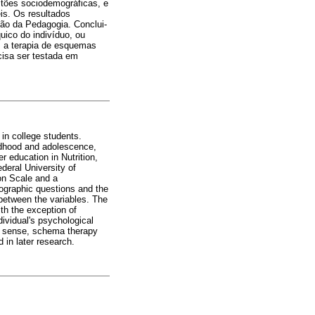
stões sociodemográficas, e
eis. Os resultados
ção da Pedagogia. Conclui-
uico do indivíduo, ou
 a terapia de esquemas
cisa ser testada em
in college students.
ildhood and adolescence,
r education in Nutrition,
deral University of
on Scale and a
mographic questions and the
 between the variables. The
ith the exception of
dividual's psychological
is sense, schema therapy
 in later research.