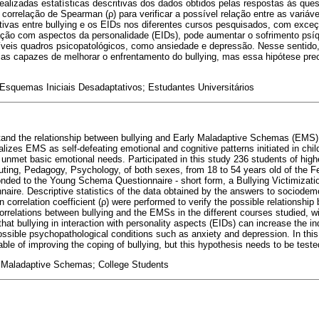
ealizadas estatísticas descritivas dos dados obtidos pelas respostas às que
e correlação de Spearman (
ρ
) para verificar a possível relação entre as variáv
tivas entre bullying e os EIDs nos diferentes cursos pesquisados, com exce
ação com aspectos da personalidade (EIDs), pode aumentar o sofrimento psíq
eis quadros psicopatológicos, como ansiedade e depressão. Nesse sentido,
gias capazes de melhorar o enfrentamento do bullying, mas essa hipótese pre
 Esquemas Iniciais Desadaptativos; Estudantes Universitários
and the relationship between bullying and Early Maladaptive Schemas (EMS) 
lizes EMS as self-defeating emotional and cognitive patterns initiated in ch
 unmet basic emotional needs. Participated in this study 236 students of highe
ing, Pedagogy, Psychology, of both sexes, from 18 to 54 years old of the Fe
nded to the Young Schema Questionnaire - short form, a Bullying Victimizati
aire. Descriptive statistics of the data obtained by the answers to sociode
 correlation coefficient (
ρ
) were performed to verify the possible relationship
correlations between bullying and the EMSs in the different courses studied, w
hat bullying in interaction with personality aspects (EIDs) can increase the in
 possible psychopathological conditions such as anxiety and depression. In th
ble of improving the coping of bullying, but this hypothesis needs to be tested
y Maladaptive Schemas; College Students