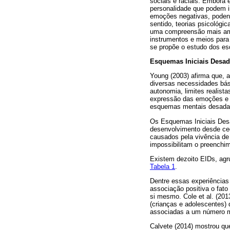
sociais e raciais. Embora
personalidade que podem in
emoções negativas, podendo
sentido, teorias psicológ
uma compreensão mais am
instrumentos e meios para
se propõe o estudo dos esq
Esquemas Iniciais Desad
Young (2003) afirma que, 
diversas necessidades bás
autonomia, limites realist
expressão das emoções e 
esquemas mentais desadap
Os Esquemas Iniciais Desa
desenvolvimento desde cedo
causados pela vivência de
impossibilitam o preenchi
Existem dezoito EIDs, ag
Tabela 1
.
Dentre essas experiências
associação positiva o fato 
si mesmo. Cole et al. (201
(crianças e adolescentes)
associadas a um número m
Calvete (2014) mostrou q