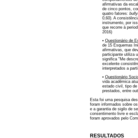
afirmativas da esca
de cinco pontos, c
quatro fatores:
bull
0,60). A consistênci
instrumento, por is
que recorre à perio
2016)
•
Questionário de 
de 15 Esquemas Inic
afirmativas, que de
participante utiliz
significa "Me descr
excelente consistênc
interpretados a par
•
Questionário Soci
vida acadêmica atua
estado civil, tipo d
prestados, entre ou
Esta foi uma pesquisa desc
foram informados sobre os 
e a garantia de sigilo de 
consentimento livre e esc
foram aprovados pelo Comi
RESULTADOS