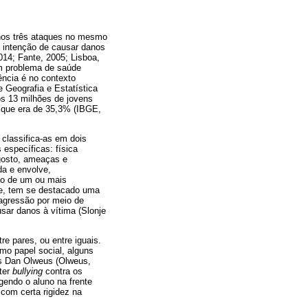
enos três ataques no mesmo
 a intenção de causar danos
014; Fante, 2005; Lisboa,
um problema de saúde
ncia é no contexto
e Geografia e Estatística
s 13 milhões de jovens
 que era de 35,3% (IBGE,
 classifica-as em dois
 específicas: física
 gosto, ameaças e
da e envolve,
ão de um ou mais
te, tem se destacado uma
 agressão por meio de
usar danos à vítima (Slonje
re pares, ou entre iguais.
mo papel social, alguns
ês Dan Olweus (Olweus,
eter
bullying
contra os
endo o aluno na frente
com certa rigidez na