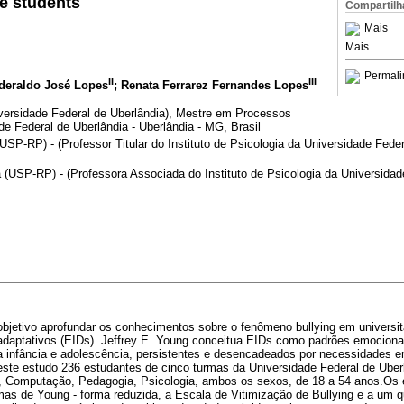
e students
Compartilh
Mais
Mais
Permali
II
III
Ederaldo José Lopes
; Renata Ferrarez Fernandes Lopes
versidade Federal de Uberlândia), Mestre em Processos
de Federal de Uberlândia - Uberlândia - MG, Brasil
USP-RP) - (Professor Titular do Instituto de Psicologia da Universidade Feder
 (USP-RP) - (Professora Associada do Instituto de Psicologia da Universidad
bjetivo aprofundar os conhecimentos sobre o fenômeno bullying em universit
daptativos (EIDs). Jeffrey E. Young conceitua EIDs como padrões emocionai
 na infância e adolescência, persistentes e desencadeados por necessidades 
deste estudo 236 estudantes de cinco turmas da Universidade Federal de Uber
a, Computação, Pedagogia, Psicologia, ambos os sexos, de 18 a 54 anos.Os
as de Young - forma reduzida, a Escala de Vitimização de Bullying e a um q