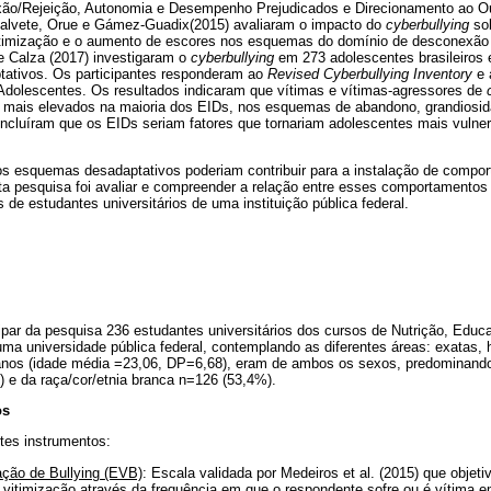
ão/Rejeição, Autonomia e Desempenho Prejudicados e Direcionamento ao O
r Calvete, Orue e Gámez-Guadix(2015) avaliaram o impacto do
cyberbullying
sob
timização e o aumento de escores nos esquemas do domínio de desconexão e
 Calza (2017) investigaram o
cyberbullying
em 273 adolescentes brasileiros 
tativos. Os participantes responderam ao
Revised Cyberbullying Inventory
e 
dolescentes. Os resultados indicaram que vítimas e vítimas-agressores de
e mais elevados na maioria dos EIDs, nos esquemas de abandono, grandiosid
concluíram que os EIDs seriam fatores que tornariam adolescentes mais vulne
s esquemas desadaptativos poderiam contribuir para a instalação de compo
sta pesquisa foi avaliar e compreender a relação entre esses comportamentos
de estudantes universitários de uma instituição pública federal.
ipar da pesquisa 236 estudantes universitários dos cursos de Nutrição, Edu
uma universidade pública federal, contemplando as diferentes áreas: exatas
anos (idade média =23,06, DP=6,68), eram de ambos os sexos, predominando
) e da raça/cor/etnia branca n=126 (53,4%).
os
tes instrumentos:
ação de Bullying (EVB)
: Escala validada por Medeiros et al. (2015) que objetiv
vitimização através da frequência em que o respondente sofre ou é vítima e