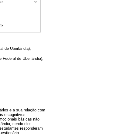
ar
nk
al de Uberlândia),
e Federal de Uberlândia),
ários e a sua relação com
s e cognitivos
emocionais básicas não
lândia, sendo eles
 estudantes responderam
uestionário