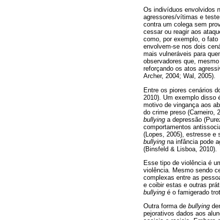
Os indivíduos envolvidos 
agressores/vítimas e test
contra um colega sem prov
cessar ou reagir aos ataq
como, por exemplo, o fato 
envolvem-se nos dois cená
mais vulneráveis para que
observadores que, mesmo 
reforçando os atos agressi
Archer, 2004; Wal, 2005).
Entre os piores cenários 
2010). Um exemplo disso 
motivo de vingança aos abu
do crime preso (Carneiro,
bullying
a depressão (Purez
comportamentos antissociai
(Lopes, 2005), estresse e 
bullying
na infância pode a
(Binsfeld & Lisboa, 2010).
Esse tipo de violência é u
violência. Mesmo sendo ce
complexas entre as pessoa
e coibir estas e outras p
bullying
é o famigerado tro
Outra forma de
bullying
de
pejorativos dados aos alu