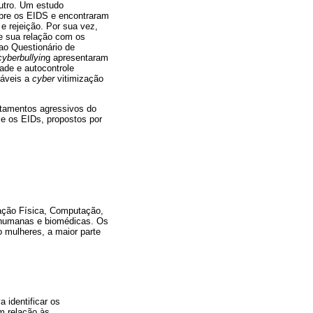
utro. Um estudo
re os EIDS e encontraram
 rejeição. Por sua vez,
e sua relação com os
ao Questionário de
cyberbullyin
g apresentaram
ade e autocontrole
ráveis a
cyber
vitimização
rtamentos agressivos do
 e os EIDs, propostos por
cação Física, Computação,
, humanas e biomédicas. Os
 mulheres, a maior parte
a identificar os
m relação às