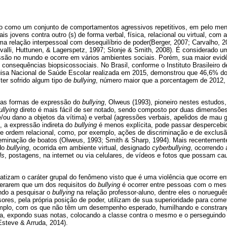
do como um conjunto de comportamentos agressivos repetitivos, em pelo m
s jovens contra outro (s) de forma verbal, física, relacional ou virtual, com
ma relação interpessoal com desequilíbrio de poder(Berger, 2007; Carvalho, 2
valli, Huttunen, & Lagerspetz, 1997; Slonje & Smith, 2008). É considerado 
são no mundo e ocorre em vários ambientes sociais. Porém, sua maior evidê
s consequências biopsicossociais. No Brasil, conforme o Instituto Brasileiro d
isa Nacional de Saúde Escolar realizada em 2015, demonstrou que 46,6% do
 ter sofrido algum tipo de
bullying
, número maior que a porcentagem de 2012,
as formas de expressão do
bullying
, Olweus (1993), pioneiro nestes estudos,
ullying
direto é mais fácil de ser notado, sendo composto por duas dimensões
e/ou dano a objetos da vítima) e verbal (agressões verbais, apelidos de mau
, a expressão indireta do
bullying
é menos explícita, pode passar despercebi
de ordem relacional, como, por exemplo, ações de discriminação e de exclus
seminação de boatos (Olweus, 1993; Smith & Sharp, 1994). Mais recentemen
do
bullying
, ocorrida em ambiente virtual, designado
cyberbullying
, ocorrendo
ls
, postagens, na internet ou via celulares, de vídeos e fotos que possam ca
atizam o caráter grupal do fenômeno visto que é uma violência que ocorre ent
erarem que um dos requisitos do
bullying
é ocorrer entre pessoas com o mes
ndo a pesquisar o
bullying
na relação professor-aluno, dentre eles o noruegu
ores, pela própria posição de poder, utilizam de sua superioridade para com
mplo, com os que não têm um desempenho esperado, humilhando e constrang
a, expondo suas notas, colocando a classe contra o mesmo e o perseguindo 
Esteve & Arruda, 2014).