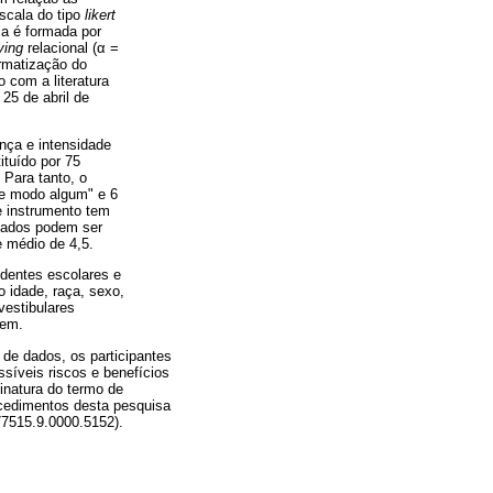
scala do tipo
likert
a é formada por
ying
relacional (
α
=
ormatização do
 com a literatura
25 de abril de
ença e intensidade
ituído por 75
 Para tanto, o
 de modo algum" e 6
se instrumento tem
ltados podem ser
e médio de 4,5.
edentes escolares e
 idade, raça, sexo,
vestibulares
tem.
 de dados, os participantes
ssíveis riscos e benefícios
sinatura do termo de
ocedimentos desta pesquisa
7515.9.0000.5152).