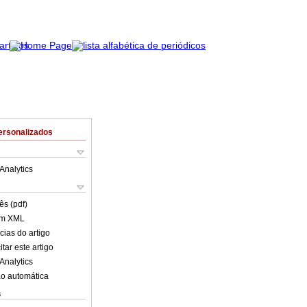
ersonalizados
Analytics
ês (pdf)
em XML
cias do artigo
tar este artigo
Analytics
o automática
s