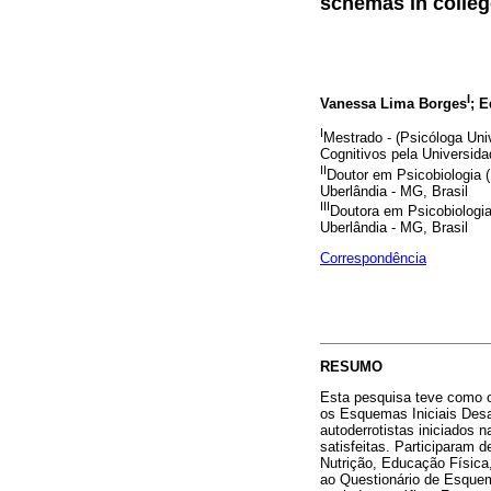
schemas in colleg
I
Vanessa Lima Borges
; 
I
Mestrado - (Psicóloga Uni
Cognitivos pela Universida
II
Doutor em Psicobiologia (
Uberlândia - MG, Brasil
III
Doutora em Psicobiologia
Uberlândia - MG, Brasil
Correspondência
RESUMO
Esta pesquisa teve como o
os Esquemas Iniciais Desa
autoderrotistas iniciados
satisfeitas. Participaram 
Nutrição, Educação Físic
ao Questionário de Esquem