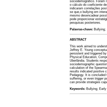
sociodemográfico. Foram r
o cálculo do coeficiente d
indicaram correlações posi
se que,o bullying em inter
mesmo desencadear possív
pode proporcionar estraté
pesquisas posteriores.
Palavras-chave:
Bullying;
ABSTRACT
This work aimed to underst
Jeffrey E. Young conceptua
persistent and triggered by
Physical Education, Comput
Uberlândia. Students respo
sociodemographic questionn
calculation of the Spearman
results indicated positive 
Pedagogy. It is concluded t
suffering, or even trigger
can provide strategies capa
Keywords:
Bullying; Earl