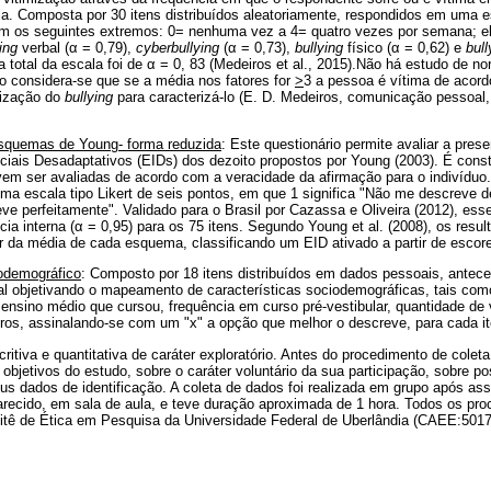
la. Composta por 30 itens distribuídos aleatoriamente, respondidos em uma e
om os seguintes extremos: 0= nenhuma vez a 4= quatro vezes por semana; el
ying
verbal (
α
= 0,79),
cyberbullying
(
α
= 0,73),
bullying
físico (
α
= 0,62) e
bull
a total da escala foi de
α
= 0, 83 (Medeiros et al., 2015).Não há estudo de n
so considera-se que se a média nos fatores for
>
3 a pessoa é vítima de acordo
dização do
bullying
para caracterizá-lo (E. D. Medeiros, comunicação pessoal, 
Esquemas de Young- forma reduzida
: Este questionário permite avaliar a pres
iais Desadaptativos (EIDs) dos dezoito propostos por Young (2003). É const
vem ser avaliadas de acordo com a veracidade da afirmação para o indivíduo.
a uma escala tipo Likert de seis pontos, em que 1 significa "Não me descreve
eve perfeitamente". Validado para o Brasil por Cazassa e Oliveira (2012), es
ia interna (
α
= 0,95) para os 75 itens. Segundo Young et al. (2008), os resu
tir da média de cada esquema, classificando um EID ativado a partir de escor
odemográfico
: Composto por 18 itens distribuídos em dados pessoais, antec
l objetivando o mapeamento de características sociodemográficas, tais como
e ensino médio que cursou, frequência em curso pré-vestibular, quantidade de 
tros, assinalando-se com um "x" a opção que melhor o descreve, para cada i
ritiva e quantitativa de caráter exploratório. Antes do procedimento de coleta
objetivos do estudo, sobre o caráter voluntário da sua participação, sobre po
seus dados de identificação. A coleta de dados foi realizada em grupo após as
larecido, em sala de aula, e teve duração aproximada de 1 hora. Todos os pr
tê de Ética em Pesquisa da Universidade Federal de Uberlândia (CAEE:5017