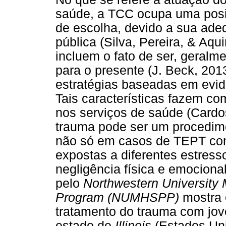
saúde, a TCC ocupa uma pos
de escolha, devido a sua ad
pública (Silva, Pereira, & Aqui
incluem o fato de ser, geralm
para o presente (J. Beck, 201
estratégias baseadas em evi
Tais características fazem com
nos serviços de saúde (Cardos
trauma pode ser um procedime
não só em casos de TEPT co
expostas a diferentes estress
negligência física e emociona
pelo
Northwestern University 
Program (NUMHSPP)
mostra 
tratamento do trauma com jov
estado de
Illinois
(Estados Un