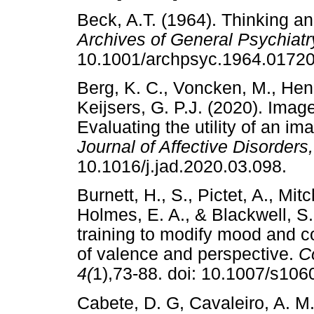
Beck, A.T. (1964). Thinking an
Archives of General Psychiatr
10.1001/archpsyc.1964.0
Berg, K. C., Voncken, M., Hen
Keijsers, G. P.J. (2020). Image
Evaluating the utility of an im
Journal of Affective Disorders
10.1016/j.jad.2020.03.098
Burnett, H., S., Pictet, A., Mitc
Holmes, E. A., & Blackwell, S
training to modify mood and co
of valence and perspective.
C
4(
1),73-88. doi: 10.1007/s
Cabete, D. G, Cavaleiro, A. M.