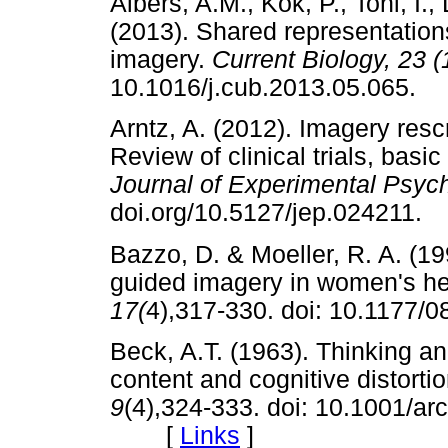
Albers, A.M., Kok, P., Toni, I.
(2013). Shared representatio
imagery.
Current Biology, 23 (
10.1016/j.cub.2013.05.06
Arntz, A. (2012). Imagery resc
Review of clinical trials, bas
Journal of Experimental Psyc
doi.org/10.5127/jep.02421
Bazzo, D. & Moeller, R. A. (199
guided imagery in women's he
17(
4),317-330. doi: 10.11
Beck, A.T. (1963). Thinking and
content and cognitive distorti
9
(4),324-333. doi: 10.1001/
[
Links
]