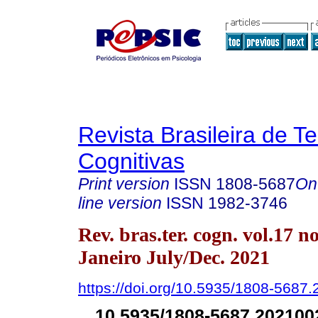
Revista Brasileira de T
Cognitivas
Print version
ISSN
1808-5687
On
line version
ISSN
1982-3746
Rev. bras.ter. cogn. vol.17 n
Janeiro July/Dec. 2021
https://doi.org/10.5935/1808-5687
10.5935/1808-5687.20210