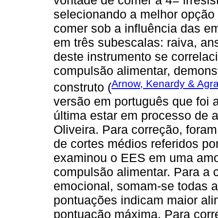
vontade de comer a 4= irresis
selecionando a melhor opção
comer sob a influência das em
em três subescalas: raiva, a
deste instrumento se correla
compulsão alimentar, demonst
Arnow, Kenardy & Agra
construto (
versão em português que foi a
última estar em processo de 
Oliveira. Para correção, foram
de cortes médios referidos p
examinou o EES em uma amost
compulsão alimentar. Para a c
emocional, somam-se todas a
pontuações indicam maior al
pontuação máxima. Para corr