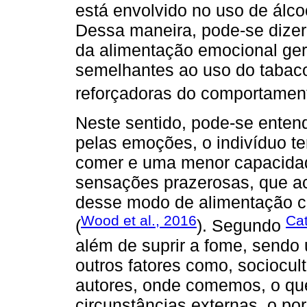
está envolvido no uso de álcoo
Dessa maneira, pode-se dizer 
da alimentação emocional ge
semelhantes ao uso do tabaco
reforçadoras do comportament
Neste sentido, pode-se entend
pelas emoções, o indivíduo t
comer e uma menor capacidad
sensações prazerosas, que ac
desse modo de alimentação c
Wood et al., 2016
Cat
(
). Segundo
além de suprir a fome, sendo
outros fatores como, sociocul
autores, onde comemos, o qu
circunstâncias externas, o 