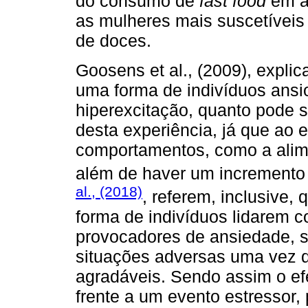
do consumo de
fast food
em a
as mulheres mais suscetíveis
de doces.
Goosens et al., (2009), expl
uma forma de indivíduos ansi
hiperexcitação, quanto pode s
desta experiência, já que ao
comportamentos, como a alim
além de haver um incremento
al., (2018)
, referem, inclusive
forma de indivíduos lidarem 
provocadores de ansiedade, s
situações adversas uma vez 
agradáveis. Sendo assim o efe
frente a um evento estressor