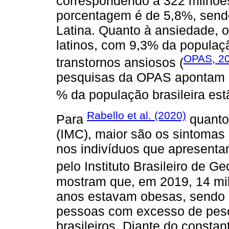
correspondendo a 322 milhões 
porcentagem é de 5,8%, sendo
Latina. Quanto à ansiedade, o
latinos, com 9,3% da populaç
OPAS, 2
transtornos ansiosos (
pesquisas da OPAS apontam 
% da população brasileira est
Rabello et al. (2020)
Para
quanto
(IMC), maior são os sintomas
nos indivíduos que apresent
pelo Instituto Brasileiro de Geo
mostram que, em 2019, 14 mi
anos estavam obesas, sendo o
pessoas com excesso de peso
brasileiros. Diante do consta