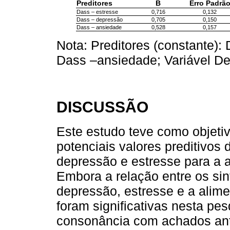
Preditores
B
Erro Padrã
Dass – estresse
0,716
0,132
Dass – depressão
0,705
0,150
Dass – ansiedade
0,528
0,157
Nota: Preditores (constante):
Dass –ansiedade; Variável D
DISCUSSÃO
Este estudo teve como objetiv
potenciais valores preditivos
depressão e estresse para a a
Embora a relação entre os si
depressão, estresse e a alim
foram significativas nesta pe
consonância com achados ante