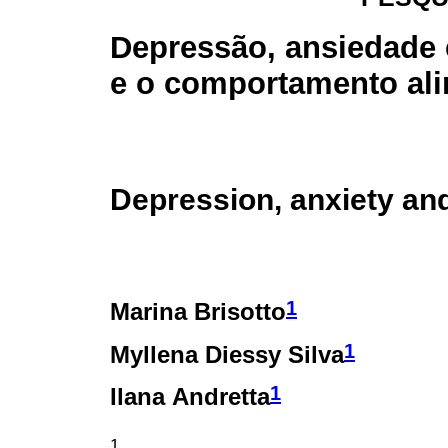
Depressão, ansiedade 
e o comportamento al
Depression, anxiety and
1
Marina Brisotto
1
Myllena Diessy Silva
1
Ilana Andretta
1