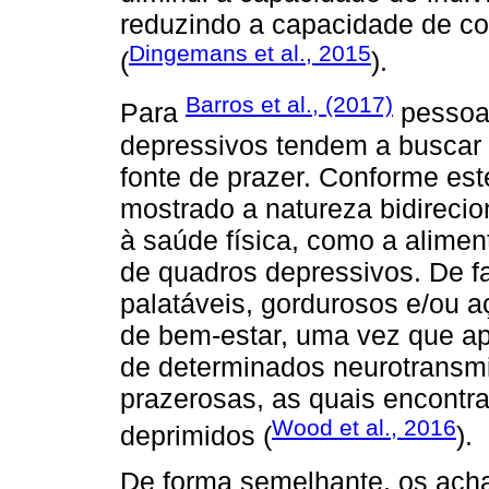
reduzindo a capacidade de co
Dingemans et al., 2015
(
).
Barros et al., (2017)
Para
pessoa
depressivos tendem a buscar 
fonte de prazer. Conforme est
mostrado a natureza bidireci
à saúde física, como a alime
de quadros depressivos. De f
palatáveis, gordurosos e/ou 
de bem-estar, uma vez que ap
de determinados neurotransm
prazerosas, as quais encontra
Wood et al., 2016
deprimidos (
).
De forma semelhante, os acha