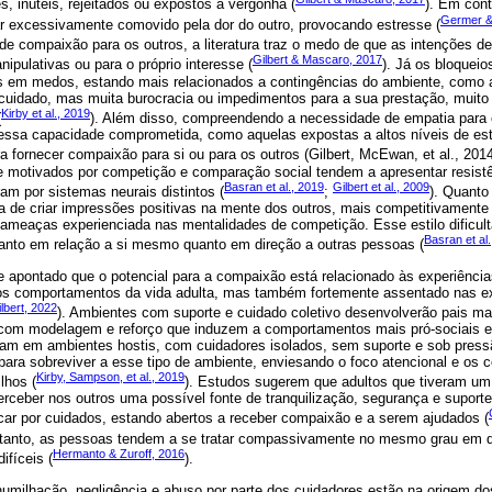
, inúteis, rejeitados ou expostos à vergonha (
). Em con
Germer &
ar excessivamente comovido pela dor do outro, provocando estresse (
a de compaixão para os outros, a literatura traz o medo de que as intenções 
Gilbert & Mascaro, 2017
ipulativas ou para o próprio interesse (
). Já os bloquei
 em medos, estando mais relacionados a contingências do ambiente, como 
 cuidado, mas muita burocracia ou impedimentos para a sua prestação, mui
Kirby et al., 2019
(
). Além disso, compreendendo a necessidade de empatia para
ssa capacidade comprometida, como aquelas expostas a altos níveis de es
ra fornecer compaixão para si ou para os outros (Gilbert, McEwan, et al., 201
 motivados por competição e comparação social tendem a apresentar resistê
Basran et al., 2019
Gilbert et al., 2009
am por sistemas neurais distintos (
;
). Quanto
efa de criar impressões positivas na mente dos outros, mais competitivamente 
 ameaças experienciada nas mentalidades de competição. Esse estilo dificul
Basran et al
nto em relação a si mesmo quanto em direção a outras pessoas (
 apontado que o potencial para a compaixão está relacionado às experiência
 os comportamentos da vida adulta, mas também fortemente assentado nas e
lbert, 2022
). Ambientes com suporte e cuidado coletivo desenvolverão pais ma
e, com modelagem e reforço que induzem a comportamentos mais pró-sociai
ram em ambientes hostis, com cuidadores isolados, sem suporte e sob press
s para sobreviver a esse tipo de ambiente, enviesando o foco atencional e o
Kirby, Sampson, et al., 2019
lhos (
). Estudos sugerem que adultos que tiveram um
erceber nos outros uma possível fonte de tranquilização, segurança e suport
ar por cuidados, estando abertos a receber compaixão e a serem ajudados (
rtanto, as pessoas tendem a se tratar compassivamente no mesmo grau em
Hermanto & Zuroff, 2016
fíceis (
).
umilhação, negligência e abuso por parte dos cuidadores estão na origem 