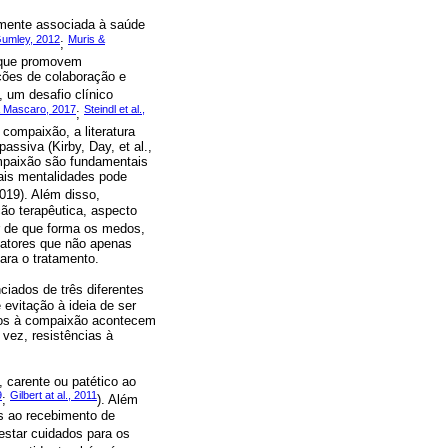
amente associada à saúde
umley, 2012
Muris &
;
s que promovem
ções de colaboração e
, um desafio clínico
& Mascaro, 2017
Steindl et al.,
;
ompaixão, a literatura
ssiva (Kirby, Day, et al.,
ompaixão são fundamentais
tais mentalidades pode
 2019). Além disso,
ão terapêutica, aspecto
ar de que forma os medos,
fatores que não apenas
ara o tratamento.
ciados de três diferentes
evitação à ideia de ser
ios à compaixão acontecem
vez, resistências à
 carente ou patético ao
9
Gilbert at al., 2011
;
). Além
s ao recebimento de
estar cuidados para os