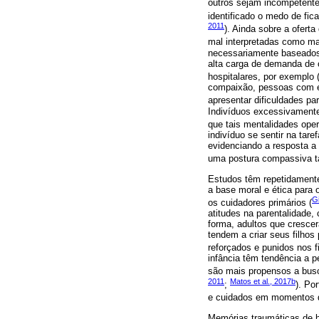
outros sejam incompetentes
identificado o medo de fic
2011
). Ainda sobre a ofert
mal interpretadas como man
necessariamente baseados
alta carga de demanda de
hospitalares, por exemplo 
compaixão, pessoas com e
apresentar dificuldades pa
Indivíduos excessivamente
que tais mentalidades oper
indivíduo se sentir na tar
evidenciando a resposta a
uma postura compassiva ta
Estudos têm repetidamente
a base moral e ética para
Gi
os cuidadores primários (
atitudes na parentalidad
forma, adultos que cresce
tendem a criar seus filho
reforçados e punidos nos fi
infância têm tendência a p
são mais propensos a busc
2011
Matos et al., 2017b
;
). Po
e cuidados em momentos di
Memórias traumáticas de h