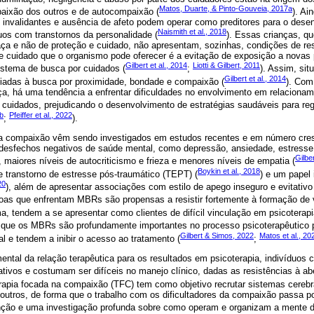
Matos, Duarte, & Pinto-Gouveia, 2017a
aixão dos outros e de autocompaixão (
). Ai
es invalidantes e ausência de afeto podem operar como preditores para o des
Naismith et al., 2018
os com transtornos da personalidade (
). Essas crianças, q
ça e não de proteção e cuidado, não apresentam, sozinhas, condições de r
e cuidado que o organismo pode oferecer é a evitação de exposição a novas
Gilbert et al., 2014
Liotti & Gilbert, 2011
istema de busca por cuidados (
;
). Assim, si
Gilbert et al., 2014
iadas à busca por proximidade, bondade e compaixão (
). Com
nça, há uma tendência a enfrentar dificuldades no envolvimento em relaciona
 cuidados, prejudicando o desenvolvimento de estratégias saudáveis para re
7b
Pfeiffer et al., 2022
;
).
a compaixão vêm sendo investigados em estudos recentes e em número cres
desfechos negativos de saúde mental, como depressão, ansiedade, estresse 
Gilber
, maiores níveis de autocriticismo e frieza e menores níveis de empatia (
Boykin et al., 2018
 transtorno de estresse pós-traumático (TEPT) (
) e um papel 
20
), além de apresentar associações com estilo de apego inseguro e evitativo
soas que enfrentam MBRs são propensas a resistir fortemente à formação de 
 tendem a se apresentar como clientes de difícil vinculação em psicoterapi
que os MBRs são profundamente importantes no processo psicoterapêutico
Gilbert & Simos, 2022
Matos et al., 20
l e tendem a inibir o acesso ao tratamento (
;
ental da relação terapêutica para os resultados em psicoterapia, indivídu
cativos e costumam ser difíceis no manejo clínico, dadas as resistências à ab
erapia focada na compaixão (TFC) tem como objetivo recrutar sistemas cerebr
outros, de forma que o trabalho com os dificultadores da compaixão passa p
ção e uma investigação profunda sobre como operam e organizam a mente do