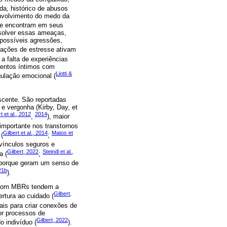
nda, histórico de abusos
envolvimento do medo da
ue encontram em seus
esolver essas ameaças,
 possíveis agressões,
tuações de estresse ativam
 a falta de experiências
mentos íntimos com
Liotti &
gulação emocional (
cente. São reportadas
e vergonha (Kirby, Day, et
t et al., 2012
2014
,
), maior
importante nos transtornos
Gilbert et al., 2014
Matos et
 (
;
vínculos seguros e
Gilbert, 2022
Steindl et al.,
a (
;
 porque geram um senso de
21b
).
os com MBRs tendem a
Gilbert,
ertura ao cuidado (
ais para criar conexões de
or processos de
Gilbert, 2022
 indivíduo (
).