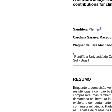
contributions for cli
1
Sandiléia Pfeiffer
Carolina Saraiva Macedo
Wagner de Lara Machad
1
Pontifícia Universidade C
Sul - Brasil
RESUMO
Enquanto a compaixão vem 
resistências à compaixão 
compassiva, mas também te
demarcada na literatura in
explorar o comportamento 
com maior influência. Part
às Escalas de Medos da C