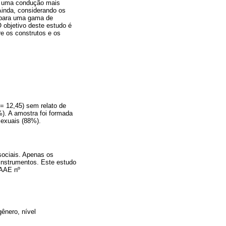
ra uma condução mais
Ainda, considerando os
 para uma gama de
 objetivo deste estudo é
e os construtos e os
= 12,45) sem relato de
%). A amostra foi formada
sexuais (88%).
sociais. Apenas os
instrumentos. Este estudo
CAAE nº
ênero, nível