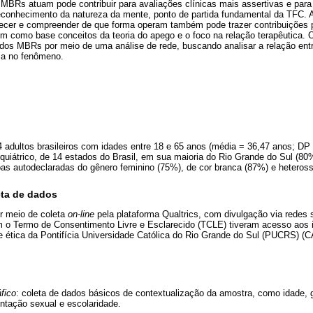
MBRs atuam pode contribuir para avaliações clínicas mais assertivas e pa
econhecimento da natureza da mente, ponto de partida fundamental da TFC. 
ecer e compreender de que forma operam também pode trazer contribuições
êm como base conceitos da teoria do apego e o foco na relação terapêutica. O
dos MBRs por meio de uma análise de rede, buscando analisar a relação entr
cia no fenômeno.
 adultos brasileiros com idades entre 18 e 65 anos (média = 36,47 anos; DP 
iquiátrico, de 14 estados do Brasil, em sua maioria do Rio Grande do Sul (80
oas autodeclaradas do gênero feminino (75%), de cor branca (87%) e heteros
eta de dados
or meio de coleta
on-line
pela plataforma Qualtrics, com divulgação via redes 
am o Termo de Consentimento Livre e Esclarecido (TCLE) tiveram acesso aos 
de ética da Pontifícia Universidade Católica do Rio Grande do Sul (PUCRS) (
fico
: coleta de dados básicos de contextualização da amostra, como idade, g
ntação sexual e escolaridade.