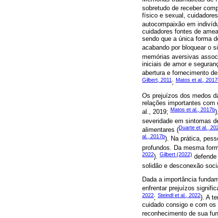
sobretudo de receber comp
físico e sexual, cuidador
autocompaixão em indivídu
cuidadores fontes de amea
sendo que a única forma d
acabando por bloquear o s
memórias aversivas assoc
iniciais de amor e segura
abertura e fornecimento de
Gilbert, 2011
Matos et al., 201
;
Os prejuízos dos medos d
relações importantes com 
Matos et al., 2017b
al., 2019;
)
severidade em sintomas de
Duarte et al., 20
alimentares (
al., 2017b
). Na prática, pes
profundos. Da mesma forma,
2022
Gilbert (2022)
).
defende 
solidão e desconexão socia
Dada a importância fundam
enfrentar prejuízos signifi
2022
Steindl et al., 2022
;
). A t
cuidado consigo e com os 
reconhecimento de sua fun