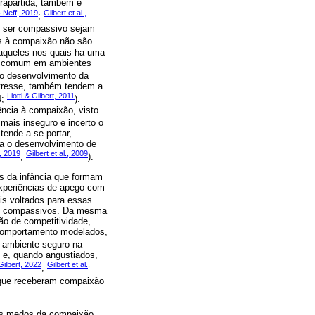
trapartida, também é
 Neff, 2019
Gilbert et al.,
;
de ser compassivo sejam
os à compaixão não são
aqueles nos quais ha uma
to comum em ambientes
 o desenvolvimento da
tresse, também tendem a
Liotti & Gilbert, 2011
4;
).
ncia à compaixão, visto
 mais inseguro e incerto o
tende a se portar,
ta o desenvolvimento de
., 2019
Gilbert et al., 2009
;
).
s da infância que formam
xperiências de apego com
is voltados para essas
s e compassivos. Da mesma
ão de competitividade,
s comportamento modelados,
 ambiente seguro na
e e, quando angustiados,
Gilbert, 2022
Gilbert et al.,
;
 que receberam compaixão
dos medos da compaixão,