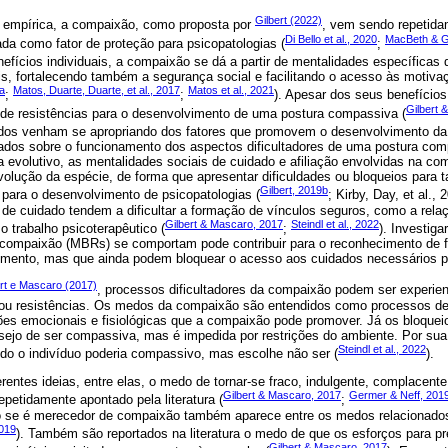
Gilbert (2022)
 empírica, a compaixão, como proposta por
, vem sendo repetid
Di Bello et al., 2020
MacBeth & G
da como fator de proteção para psicopatologias (
;
nefícios individuais, a compaixão se dá a partir de mentalidades específica
s, fortalecendo também a segurança social e facilitando o acesso às motiva
9a
Matos, Duarte, Duarte, et al., 2017
Matos et al., 2021
;
;
). Apesar dos seus benefícios
Gilbert 
de resistências para o desenvolvimento de uma postura compassiva (
dos venham se apropriando dos fatores que promovem o desenvolvimento da c
dos sobre o funcionamento dos aspectos dificultadores de uma postura compa
a evolutivo, as mentalidades sociais de cuidado e afiliação envolvidas na c
volução da espécie, de forma que apresentar dificuldades ou bloqueios para 
Gilbert, 2019b
 para o desenvolvimento de psicopatologias (
; Kirby, Day, et al.,
de cuidado tendem a dificultar a formação de vínculos seguros, como a relaç
Gilbert & Mascaro, 2017
Steindl et al., 2022
o trabalho psicoterapêutico (
;
). Investig
à compaixão (MBRs) se comportam pode contribuir para o reconhecimento de 
rimento, mas que ainda podem bloquear o acesso aos cuidados necessários p
ert e Mascaro (2017)
, processos dificultadores da compaixão podem ser experien
ou resistências. Os medos da compaixão são entendidos como processos de 
es emocionais e fisiológicas que a compaixão pode promover. Já os bloque
ejo de ser compassiva, mas é impedida por restrições do ambiente. Por sua 
Steindl et al., 2022
o o indivíduo poderia compassivo, mas escolhe não ser (
).
ntes ideias, entre elas, o medo de tornar-se fraco, indulgente, complacente,
Gilbert & Mascaro, 2017
Germer & Neff, 201
petidamente apontado pela literatura (
;
ão se é merecedor de compaixão também aparece entre os medos relacionado
2019
). Também são reportados na literatura o medo de que os esforços para pr
Gilbert & Mascaro, 2017