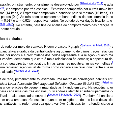
Gilbert et al. (2011)
paixão
: o instrumento, originalmente desenvolvido por
e adap
022)
, é composto por três escalas - Expressar compaixão por outros (nove it
as (14 itens) e Expressar compaixão e bondade para si mesmo (15 itens). 
 pontos (0-4). As três escalas apresentam bons índices de consistência inter
 = 0,917 e ω = 0,925, respectivamente). No estudo de validação brasileira, o 
et al., 2022
). No entanto, para fins de análise do comportamento das crenças 
o neste estudo.
ise de dados
Epskamp & Fried, 2018
 de rede por meio do
software
R com o pacote Pgraph (
).
quantitativa e gráfica da centralidade e agrupamento de vários traços relacion
dos por nodos e a proximidade dos nodos representa sua relação - quanto ma
a variável demonstra que esta é mais relacionada às demais; a espessura das
 cor, sua direção - se positiva, linhas azuis, se negativa, linhas vermelhas (
uma representação visual da forma como variáveis se relacionam entre si e m
Marcus et al., 2018
nalisado (
).
 de rede, primeiramente foi estimada uma matriz de correlações parciais entr
Friedman
hical Least Abssolute Shrinkage and Selection Operator
(GeLASSO) (
izar correlações de pequena magnitude as fixando em zero. Na sequência, u
 para cada uma das três escalas, buscando-se identificar subagrupamentos do
Devotto & Machado, 2020
riáveis mais associadas entre si (
). Também foi analisad
o em cada uma das três escalas quanto em relação a todos os itens delas, de 
s variáveis na rede - uma vez que a variável é ativada, tem a tendência de at