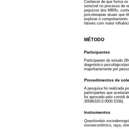
Conhecer de que forma os 
sensível no processo de r
prejuízos dos MBRs, conh
psicoterapias atuais que t
explorar o comportamento 
fatores com maior influên
MÉTODO
Participantes
Participaram do estudo 284
diagnóstico psicológico/ps
majoritariamente por pess
Procedimentos de col
A pesquisa foi realizada p
participantes que aceitar
foi aprovado pelo comitê 
30586320.0.0000.5336).
Instrumentos
Questionário sociodemográ
socioeconômico, raça, orie