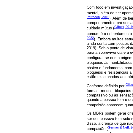
Com foco em investigação
mental, além de ser aponta
Petrocchi, 2016
). Além de be
comportamentos pró-sociai
Gilbert, 201
cuidado mútuo (
comum é o enfrentamento 
2022
). Embora muitos estu
ainda conta com poucos da
2019). Sob o ponto de vist
para a sobrevivência e a e
configurar-se como origem
bloqueios às mentalidades 
básico e fundamental para 
bloqueios e resistências 
estão relacionados ao sof
Gilb
Conforme definido por
formas: medos, bloqueios 
compassivo ou às sensaçõ
quando a pessoa tem o des
compaixão aparecem quand
Os MBRs podem gerar difere
ser compassivo tem sido re
disso, a crença de que n
Germer & Neff, 
compaixão (