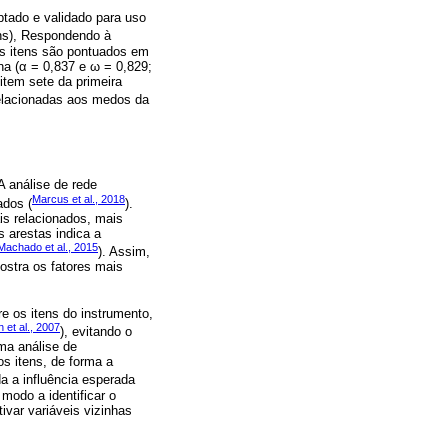
tado e validado para uso
ens), Respondendo à
Os itens são pontuados em
na (α = 0,837 e ω = 0,829;
item sete da primeira
relacionadas aos medos da
 A análise de rede
Marcus et al., 2018
ados (
).
is relacionados, mais
 arestas indica a
Machado et al., 2015
). Assim,
ostra os fatores mais
e os itens do instrumento,
 et al., 2007
), evitando o
ma análise de
s itens, de forma a
a a influência esperada
modo a identificar o
ivar variáveis vizinhas