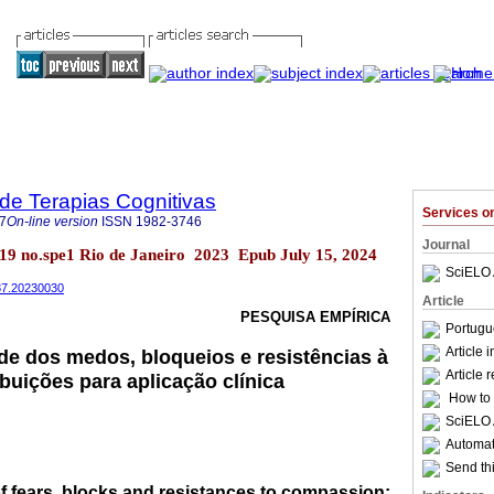
 de Terapias Cognitivas
Services 
7
On-line version
ISSN
1982-3746
Journal
l.19 no.spe1 Rio de Janeiro 2023 Epub July 15, 2024
SciELO 
687.20230030
Article
PESQUISA EMPÍRICA
Portugu
Article 
de dos medos, bloqueios e resistências à
Article 
buições para aplicação clínica
How to c
SciELO 
Automati
Send thi
f fears, blocks and resistances to compassion: