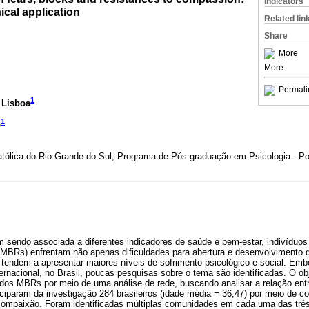
Indicators
nical application
Related lin
Share
More
More
Permali
1
 Lisboa
1
o
atólica do Rio Grande do Sul, Programa de Pós-graduação em Psicologia - Po
sendo associada a diferentes indicadores de saúde e bem-estar, indivíduo
(MBRs) enfrentam não apenas dificuldades para abertura e desenvolvimento 
ndem a apresentar maiores níveis de sofrimento psicológico e social. Emb
ternacional, no Brasil, poucas pesquisas sobre o tema são identificadas. O ob
dos MBRs por meio de uma análise de rede, buscando analisar a relação entr
iciparam da investigação 284 brasileiros (idade média = 36,47) por meio de c
ompaixão. Foram identificadas múltiplas comunidades em cada uma das trê