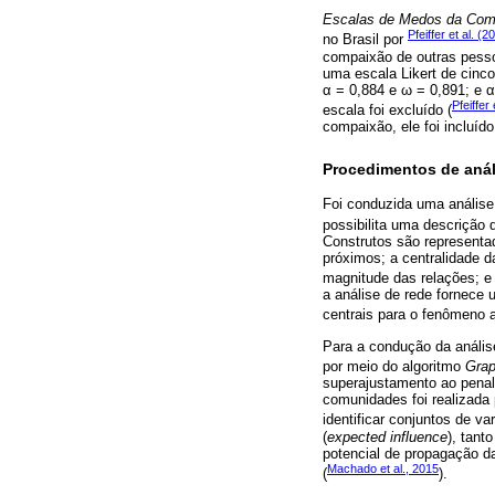
Escalas de Medos da Com
Pfeiffer et al. (2
no Brasil por
compaixão de outras pesso
uma escala Likert de cinco
α = 0,884 e ω = 0,891; e α
Pfeiffer 
escala foi excluído (
compaixão, ele foi incluíd
Procedimentos de anál
Foi conduzida uma análise
possibilita uma descrição 
Construtos são representa
próximos; a centralidade d
magnitude das relações; e a
a análise de rede fornece 
centrais para o fenômeno a
Para a condução da análise
por meio do algoritmo
Grap
superajustamento ao penal
comunidades foi realizada
identificar conjuntos de va
(
expected influence
), tant
potencial de propagação da
Machado et al., 2015
(
).