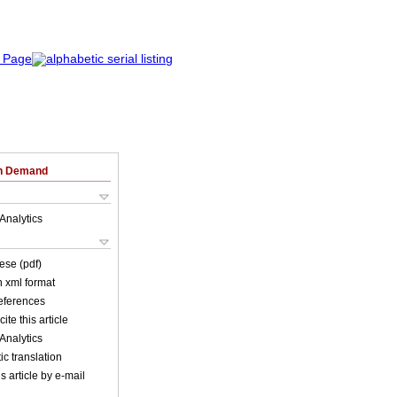
on Demand
Analytics
ese (pdf)
in xml format
references
ite this article
Analytics
c translation
s article by e-mail