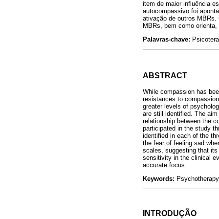
item de maior influência e
autocompassivo foi aponta
ativação de outros MBRs. O
MBRs, bem como orienta, c
Palavras-chave:
Psicotera
ABSTRACT
While compassion has been a
resistances to compassion 
greater levels of psychologi
are still identified. The a
relationship between the c
participated in the study 
identified in each of the t
the fear of feeling sad whe
scales, suggesting that its
sensitivity in the clinical
accurate focus.
Keywords:
Psychotherapy;
INTRODUÇÃO