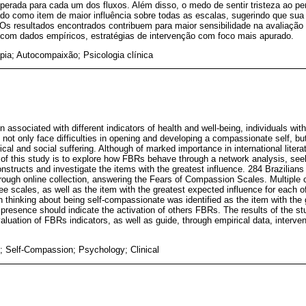
sperada para cada um dos fluxos. Além disso, o medo de sentir tristeza ao p
do como item de maior influência sobre todas as escalas, sugerindo que sua
s resultados encontrados contribuem para maior sensibilidade na avaliação 
om dados empíricos, estratégias de intervenção com foco mais apurado.
pia; Autocompaixão; Psicologia clínica
ssociated with different indicators of health and well-being, individuals wit
not only face difficulties in opening and developing a compassionate self, but
cal and social suffering. Although of marked importance in international literat
im of this study is to explore how FBRs behave through a network analysis, see
onstructs and investigate the items with the greatest influence. 284 Brazilian
through online collection, answering the Fears of Compassion Scales. Multipl
hree scales, as well as the item with the greatest expected influence for each o
n thinking about being self-compassionate was identified as the item with the g
 presence should indicate the activation of others FBRs. The results of the stu
 evaluation of FBRs indicators, as well as guide, through empirical data, interve
 Self-Compassion; Psychology; Clinical