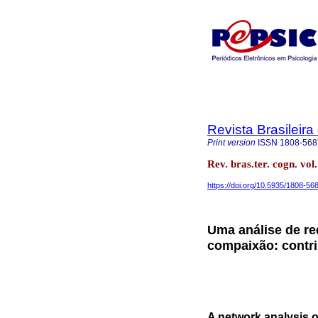
Revista Brasileira
Print version
ISSN
1808-568
Rev. bras.ter. cogn. vo
https://doi.org/10.5935/1808-5
Uma análise de re
compaixão: contri
A network analysis o