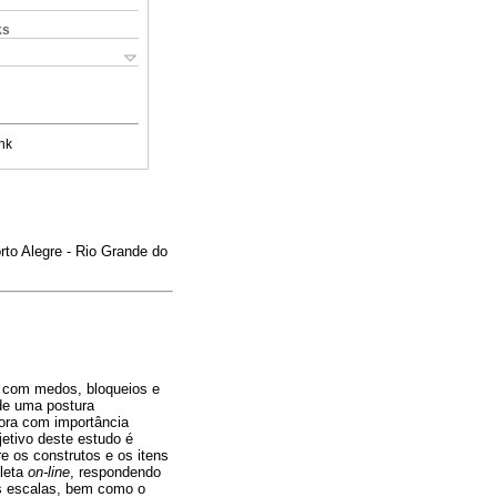
ks
nk
rto Alegre - Rio Grande do
s com medos, bloqueios e
de uma postura
ora com importância
jetivo deste estudo é
e os construtos e os itens
oleta
on-line
, respondendo
s escalas, bem como o