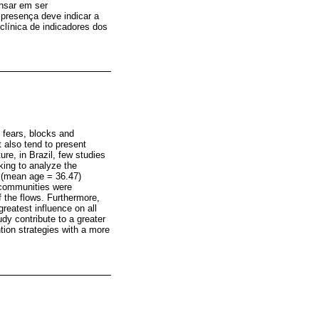
ensar em ser
 presença deve indicar a
clínica de indicadores dos
h fears, blocks and
 also tend to present
ure, in Brazil, few studies
king to analyze the
s (mean age = 36.47)
e communities were
f the flows. Furthermore,
reatest influence on all
dy contribute to a greater
ntion strategies with a more