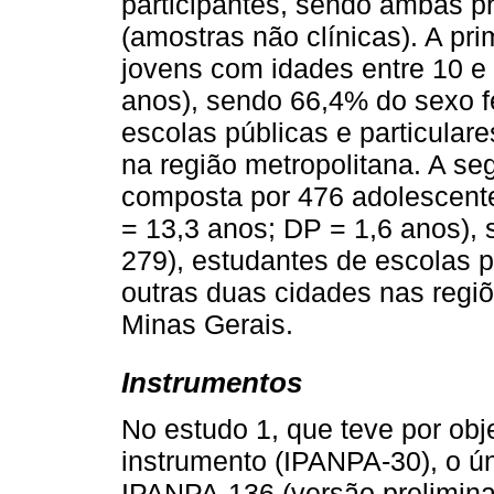
participantes, sendo ambas p
(amostras não clínicas). A pr
jovens com idades entre 10 e
anos), sendo 66,4% do sexo f
escolas públicas e particular
na região metropolitana. A se
composta por 476 adolescente
= 13,3 anos; DP = 1,6 anos),
279), estudantes de escolas pú
outras duas cidades nas regiõ
Minas Gerais.
Instrumentos
No estudo 1, que teve por obj
instrumento (IPANPA-30), o úni
IPANPA-136 (versão prelimina