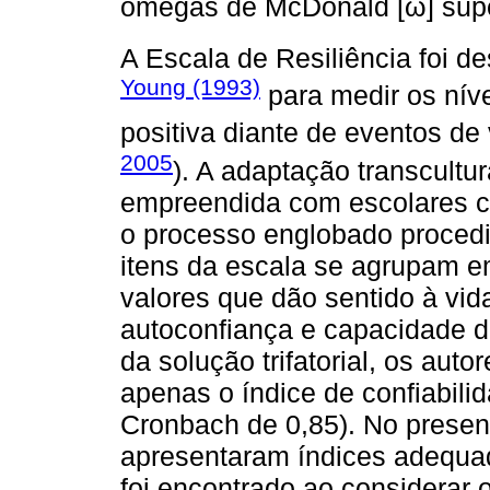
ômegas de McDonald [ω] super
A Escala de Resiliência foi d
Young (1993)
para medir os nív
positiva diante de eventos de
2005
). A adaptação transcultu
empreendida com escolares c
o processo englobado procedi
itens da escala se agrupam em
valores que dão sentido à vid
autoconfiança e capacidade d
da solução trifatorial, os au
apenas o índice de confiabilid
Cronbach de 0,85). No presente
apresentaram índices adequado
foi encontrado ao considerar 