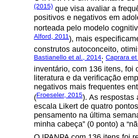
(2015)
que visa avaliar a freq
positivos e negativos em adol
norteada pelo modelo cognitiv
Alford, 2011
), mais especificame
construtos autoconceito, otimi
Bastianello et al., 2014
Caprara et 
;
inventário, com 136 itens, foi 
literatura e da verificação e
negativos mais frequentes en
Froeseler, 2015
(
). As respostas
escala Likert de quatro ponto
pensamento na última semana
minha cabeça” (0 ponto) a “nã
O IPANPA com 136 itens foi r