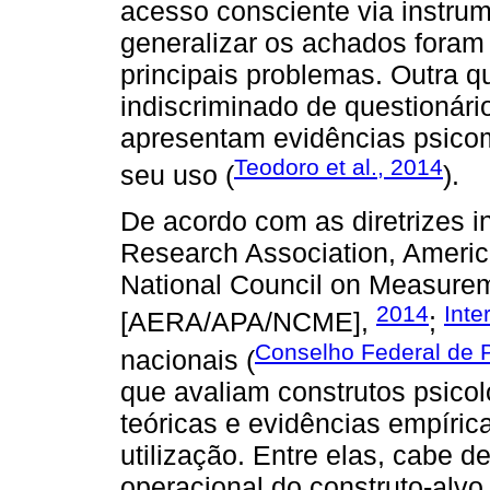
acesso consciente via instrum
generalizar os achados foram
principais problemas. Outra q
indiscriminado de questionário
apresentam evidências psicom
Teodoro et al., 2014
seu uso (
).
De acordo com as diretrizes i
Research Association, Americ
National Council on Measurem
2014
Inte
[AERA/APA/NCME],
;
Conselho Federal de P
nacionais (
que avaliam construtos psico
teóricas e evidências empíri
utilização. Entre elas, cabe d
operacional do construto-alvo