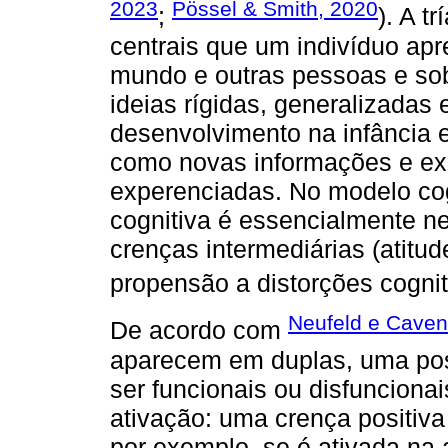
2023
Pössel & Smith, 2020
;
). A t
centrais que um indivíduo ap
mundo e outras pessoas e sob
ideias rígidas, generalizadas 
desenvolvimento na infância 
como novas informações e exp
experenciadas. No modelo cog
cognitiva é essencialmente 
crenças intermediárias (atitu
propensão a distorções cognit
Neufeld e Caven
De acordo com
aparecem em duplas, uma posi
ser funcionais ou disfunciona
ativação: uma crença positiv
por exemplo, se é ativada na 