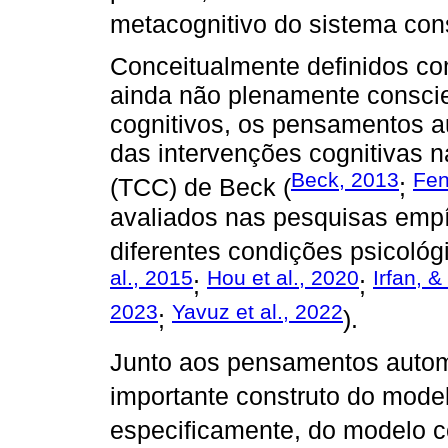
metacognitivo do sistema cons
Conceitualmente definidos co
ainda não plenamente consci
cognitivos, os pensamentos au
das intervenções cognitivas n
Beck, 2013
Fen
(TCC) de Beck (
;
avaliados nas pesquisas empí
diferentes condições psicológic
al., 2015
Hou et al., 2020
Irfan, &
;
;
2023
Yavuz et al., 2022
;
).
Junto aos pensamentos automát
importante construto do model
especificamente, do modelo c