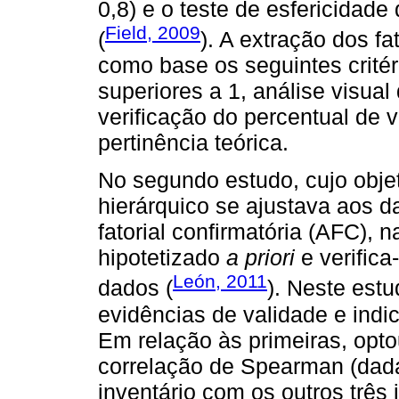
0,8) e o teste de esfericidade d
Field, 2009
(
). A extração dos f
como base os seguintes critér
superiores a 1, análise visua
verificação do percentual de v
pertinência teórica.
No segundo estudo, cujo objeti
hierárquico se ajustava aos d
fatorial confirmatória (AFC),
hipotetizado
a priori
e verifica
León, 2011
dados (
). Neste est
evidências de validade e ind
Em relação às primeiras, opt
correlação de Spearman (dad
inventário com os outros três