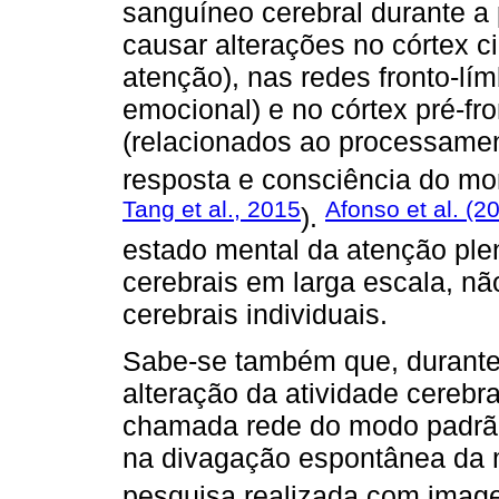
sanguíneo cerebral durante a 
causar alterações no córtex c
atenção), nas redes fronto-lí
emocional) e no córtex pré-fro
(relacionados ao processament
resposta e consciência do mo
Tang et al., 2015
Afonso et al. (2
).
estado mental da atenção ple
cerebrais em larga escala, n
cerebrais individuais.
Sabe-se também que, durante
alteração da atividade cerebr
chamada rede do modo padrão
na divagação espontânea da 
pesquisa realizada com image