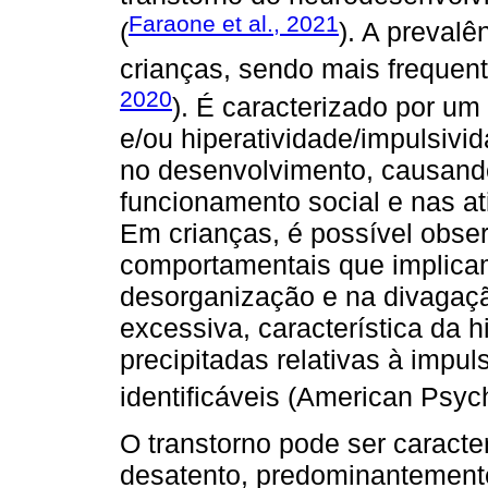
Faraone et al., 2021
(
). A preval
crianças, sendo mais frequen
2020
). É caracterizado por um
e/ou hiperatividade/impulsivi
no desenvolvimento, causand
funcionamento social e nas at
Em crianças, é possível obser
comportamentais que implicam
desorganização e na divagaçã
excessiva, característica da 
precipitadas relativas à impu
identificáveis (American Psyc
O transtorno pode ser carac
desatento, predominantemente