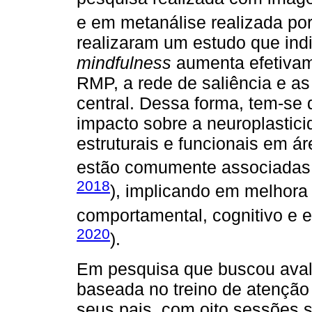
e em metanálise realizada po
realizaram um estudo que ind
mindfulness
aumenta efetivame
RMP, a rede de saliência e as
central. Dessa forma, tem-se 
impacto sobre a neuroplastic
estruturais e funcionais em ár
estão comumente associadas
2018
), implicando em melhora
comportamental, cognitivo e e
2020
).
Em pesquisa que buscou avali
baseada no treino de atençã
seus pais, com oito sessões 