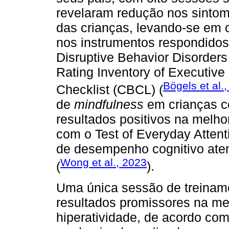
revelaram redução nos sintom
das crianças, levando-se em 
nos instrumentos respondidos
Disruptive Behavior Disorder
Rating Inventory of Executive
Bögels et al.
Checklist (CBCL) (
de
mindfulness
em crianças 
resultados positivos na melhor
com o Test of Everyday Attent
de desempenho cognitivo atenc
Wong et al., 2023
(
).
Uma única sessão de treina
resultados promissores na me
hiperatividade, de acordo co