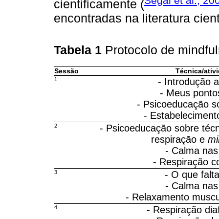
Segal et al., 20
cientificamente (
encontradas na literatura cien
Tabela 1
Protocolo de mindfu
Sessão
Técnica/ativ
1
- Introdução 
- Meus pontos
- Psicoeducação 
- Estabeleciment
2
- Psicoeducação sobre técn
respiração e
mi
- Calma na
- Respiração c
3
- O que falt
- Calma na
- Relaxamento muscu
4
- Respiração dia