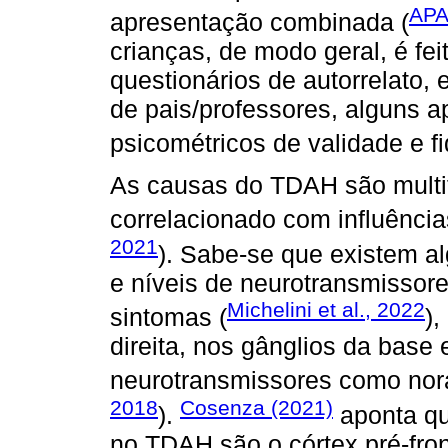
APA
apresentação combinada (
crianças, de modo geral, é feit
questionários de autorrelato, 
de pais/professores, alguns 
psicométricos de validade e f
As causas do TDAH são multifa
correlacionado com influência
2021
). Sabe-se que existem al
e níveis de neurotransmissore
Michelini et al., 2022
sintomas (
),
direita, nos gânglios da base
neurotransmissores como nor
2018
Cosenza (2021)
).
aponta qu
no TDAH são o córtex pré-fron