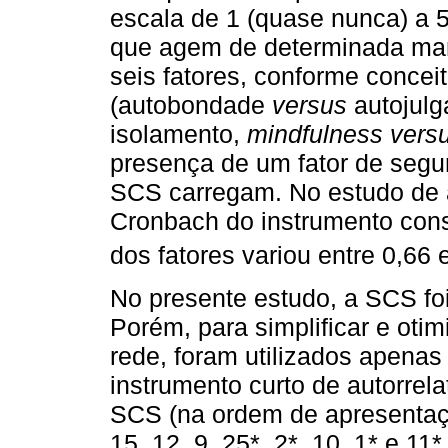
escala de 1 (quase nunca) a 
que agem de determinada mane
seis fatores, conforme conce
(autobondade
versus
autojul
isolamento,
mindfulness vers
presença de um fator de segu
SCS carregam. No estudo de a
Cronbach do instrumento consi
dos fatores variou entre 0,66 e
No presente estudo, a SCS foi
Porém, para simplificar e oti
rede, foram utilizados apenas
instrumento curto de autorrel
SCS (na ordem de apresentaçã
15, 12, 9, 25*, 2*, 10, 1* e 11