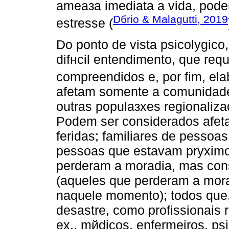
ameaзa imediata а vida, pode
Dбrio & Malagutti, 2019
estresse (
Do ponto de vista psicolуgic
difнcil entendimento, que re
compreendidos e, por fim, ela
afetam somente a comunidade
outras populaзхes regionaliz
Podem ser considerados afet
feridas; familiares de pessoas
pessoas que estavam prуximo 
perderam a moradia, mas con
(aqueles que perderam a mora
naquele momento); todos que
desastre, como profissionais 
ex., mйdicos, enfermeiros, psi