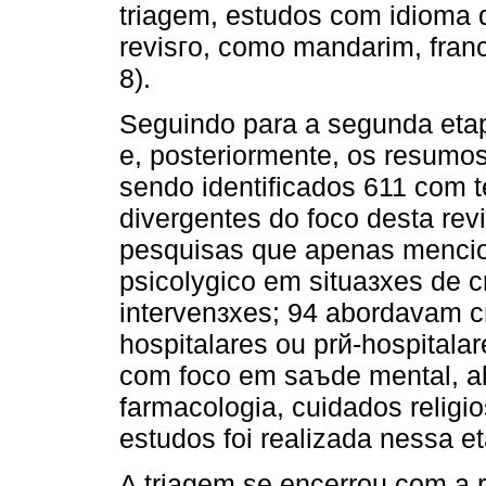
triagem, estudos com idioma 
revisгo, como mandarim, fran
8).
Seguindo para a segunda etapa
e, posteriormente, os resum
sendo identificados 611 com 
divergentes do foco desta rev
pesquisas que apenas mencio
psicolуgico em situaзхes de c
intervenзхes; 94 abordavam 
hospitalares ou prй-hospital
com foco em saъde mental, a
farmacologia, cuidados religi
estudos foi realizada nessa e
A triagem se encerrou com a r