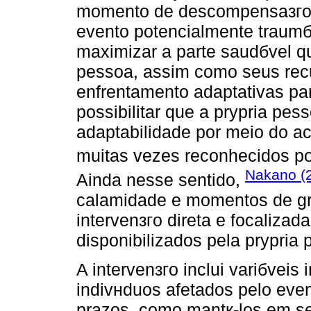
momento de descompensaзгo, 
evento potencialmente traumбti
maximizar a parte saudбvel 
pessoa, assim como seus recu
enfrentamento adaptativas pa
possibilitar que a prуpria pe
adaptabilidade por meio do a
muitas vezes reconhecidos p
Nakano (
Ainda nesse sentido,
calamidade e momentos de gr
intervenзгo direta e focaliza
disponibilizados pela prуpria 
A intervenзгo inclui variбveis
indivнduos afetados pelo even
prazos, como mantк-los em s