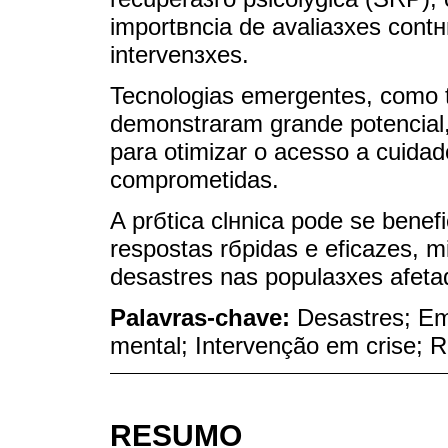
importвncia de avaliaзхes cont
intervenзхes.
Tecnologias emergentes, como t
demonstraram grande potencial,
para otimizar o acesso a cuidad
comprometidas.
A prбtica clнnica pode se benef
respostas rбpidas e eficazes, m
desastres nas populaзхes afeta
Palavras-chave:
Desastres; Em
mental; Intervenção em crise; R
RESUMO