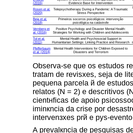
(2016)
Evidence Base for Intervention
Rosen et al.
Telepsychotherapy During a Pandemic: A Traumatic
(2020)
Stress Perspective
Beja et al.
Primeiros socorros psicológicos: intervenção
(2018)
psicológica na catástrofe
Vernberg et
Positive Psychology and Disaster Mental Health:
al. (2016)
Strategies for Working with Children and Adolescents
Tol et al.
Mental Health and Psychosocial Support in
(2011)
Humanitarian Settings: Linking Practice and Research
Pfefferbaum
Mental Health Interventions for Children Exposed to
et al. (2014)
Disasters and Terrorism
Observa-se que os estudos re
tratam de revisхes, seja de li
pequena parcela й de estudos 
relatos (N = 2) e descritivos 
cientнficas de apoio psicosso
iminкncia da crise por desas
intervenзхes prй e pуs-evento
A prevalкncia de pesquisas de