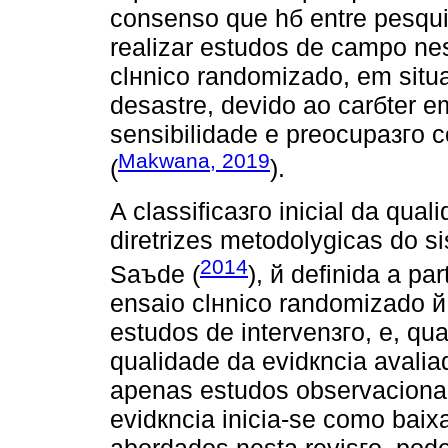
consenso que hб entre pesqui
realizar estudos de campo ne
clнnico randomizado, em sit
desastre, devido ao carбter e
sensibilidade e preocupaзгo 
Makwana, 2019
(
).
A classificaзгo inicial da qua
diretrizes metodolуgicas do 
2014
Saъde (
), й definida a pa
ensaio clнnico randomizado 
estudos de intervenзгo, e, qu
qualidade da evidкncia avalia
apenas estudos observacionai
evidкncia inicia-se como bai
abordados nesta revisгo, pod