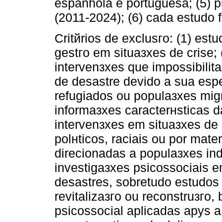
espanhola e portuguesa; (5) 
(2011-2024); (6) cada estudo 
Critйrios de exclusгo: (1) es
gestгo em situaзхes de crise
intervenзхes que impossibilit
de desastre devido a sua espe
refugiados ou populaзхes migr
informaзхes caracterнsticas d
intervenзхes em situaзхes de 
polнticos, raciais ou por mater
direcionadas a populaзхes ind
investigaзхes psicossociais 
desastres, sobretudo estudos 
revitalizaзгo ou reconstruзгo
psicossocial aplicadas apуs a 