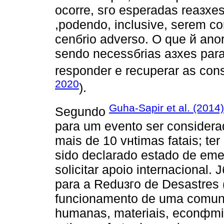
ocorre, sгo esperadas reaзхes
,podendo, inclusive, serem c
cenбrio adverso. O que й anor
sendo necessбrias aзхes para 
responder e recuperar as con
2020
).
Guha-Sapir et al. (2014)
Segundo
para um evento ser considera
mais de 10 vнtimas fatais; te
sido declarado estado de emer
solicitar apoio internacional.
para a Reduзгo de Desastres (
funcionamento de uma comun
humanas, materiais, econфmi