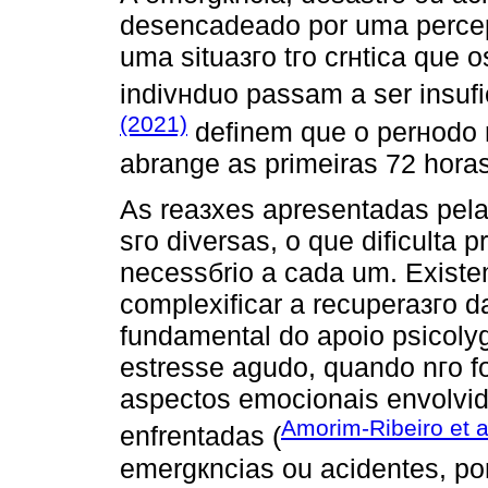
desencadeado por uma percep
uma situaзгo tгo crнtica que
indivнduo passam a ser insufi
(2021)
definem que o perнodo 
abrange as primeiras 72 horas
As reaзхes apresentadas pela
sгo diversas, o que dificulta 
necessбrio a cada um. Existe
complexificar a recuperaзгo d
fundamental do apoio psicolуg
estresse agudo, quando nгo fo
aspectos emocionais envolvid
Amorim-Ribeiro et a
enfrentadas (
emergкncias ou acidentes, por