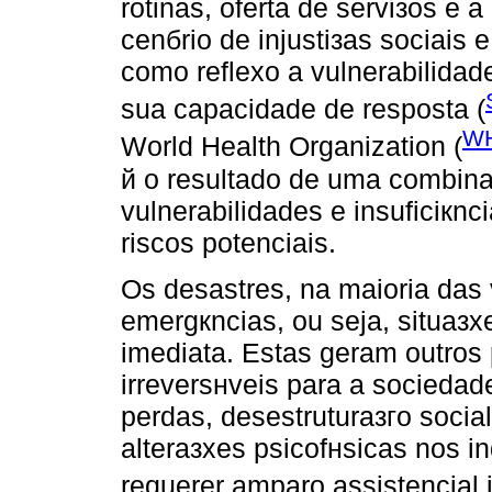
rotinas, oferta de serviзos e 
cenбrio de injustiзas sociais e
como reflexo a vulnerabilida
sua capacidade de resposta (
WH
World Health Organization (
й o resultado de uma combinaз
vulnerabilidades e insuficiкn
riscos potenciais.
Os desastres, na maioria das
emergкncias, ou seja, situaз
imediata. Estas geram outros
irreversнveis para a sociedad
perdas, desestruturaзгo soci
alteraзхes psicofнsicas nos i
requerer amparo assistencial 