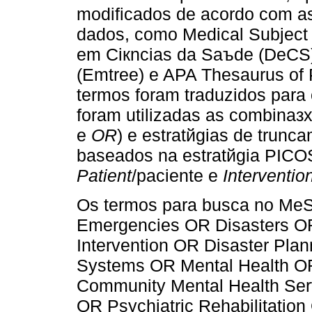
modificados de acordo com as
dados, como Medical Subject
em Ciкncias da Saъde (DeCS
(Emtree) e APA Thesaurus of 
termos foram traduzidos para 
foram utilizadas as combinaз
e
OR
) e estratйgias de trunc
baseados na estratйgia PICOS,
Patient
/paciente e
Interventio
Os termos para busca no MeS
Emergencies OR Disasters OR 
Intervention OR Disaster Pla
Systems OR Mental Health OR
Community Mental Health Ser
OR Psychiatric Rehabilitatio