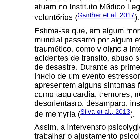
atuam no Instituto Mйdico Lega
Gьnther et al. 2017
voluntбrios (
).
Estima-se que, em algum mom
mundial passarгo por algum e
traumбtico, como violкncia int
acidentes de trвnsito, abuso 
de desastre. Durante as prim
inнcio de um evento estress
apresentem alguns sintomas f
como taquicardia, tremores, n
desorientaзгo, desamparo, ins
Silva et al., 2013
de memуria (
).
Assim, a intervenзгo psicolуg
trabalhar o ajustamento psico