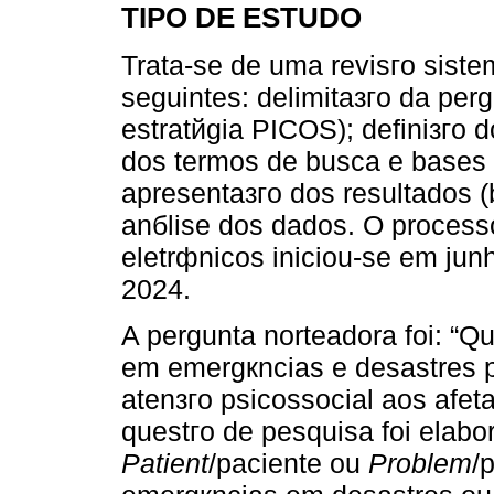
TIPO DE ESTUDO
Trata-se de uma revisгo siste
seguintes: delimitaзгo da per
estratйgia PICOS); definiзгo do
dos termos de busca e bases 
apresentaзгo dos resultados
anбlise dos dados. O proces
eletrфnicos iniciou-se em jun
2024.
A pergunta norteadora foi: “Qu
em emergкncias e desastres 
atenзгo psicossocial aos afet
questгo de pesquisa foi elab
Patient
/paciente ou
Problem
/