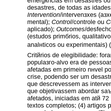
emergкncias em desastres ou 
desastres, de todas as idades,
Intervention
/intervenзхes (aз
mental);
Control
/controle ou
C
aplicado);
Outcomes
/desfecho
(estudos primбrios, qualitativ
analнticos ou experimentais) (
Critйrios de elegibilidade: fo
populaзгo-alvo era de pessoas
afetadas em primeiro nнvel po
crise, podendo ser um desastr
que descrevessem as interven
que objetivassem abordar saъ
afetados, iniciadas em atй 72 
textos completos; (4) artigos 