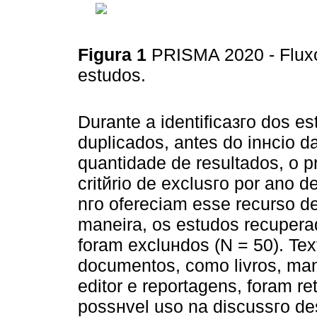
Figura 1
PRISMA 2020 - Fluxo
estudos.
Durante a identificaзгo dos e
duplicados, antes do inнcio d
quantidade de resultados, o p
critйrio de exclusгo por ano 
nгo ofereciam esse recurso d
maneira, os estudos recupera
foram excluнdos (N = 50). Tex
documentos, como livros, manu
editor e reportagens, foram r
possнvel uso na discussгo des