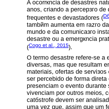
A ocorrкncia de desastres na
anos, criando a percepзгo de
Dб
frequentes e devastadores (
tambйm aumenta em razгo da 
mundo e da comunicaзгo instan
desastre ou а emergкncia pra
Cogo et al., 2015
(
).
O termo desastre refere-se a
diversas, mas que resultam e
materiais, ofertas de serviзo
ser percebido de forma direta 
presenciam o evento durante 
vivenciam por outros meios, 
catбstrofe devem ser analisad
uma vez que, assim que um 