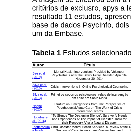
critйrios de exclusгo, apуs a 
resultado 11 estudos, aprese
base de dados PsycInfo, dois
um da Embase.
Tabela 1
Estudos selecionado
Autor
Título
Mental Health Interventions Provided by Volunteer
Bae et al.
Psychiatrists after the Sewol Ferry Disaster: April 16-
(2019)
November 30, 2014
Silva et al.
Crisis Interventions in Online Psychological Counseling
(2015)
Silva et al.
Primeiros socorros psicológicos: relato de intervenção
(2013)
em crise em Santa Maria
Erratum on: Emergencies from The Perspective of
Hoppe
Psychosocial Acute Care - The Work of Crisis
(2023)
Intervention Teams
“To Silence The Deafening Silence”: Survivor’s Needs
Hugelius et
and Experiences of The Impact of Disaster Radio for
al. (2016)
their Recovery After a Natural Disaster
Pfefferbaum
Child Disaster Mental Health Services: A Review of the
D
e North
System of Care, Assessment Approaches, and