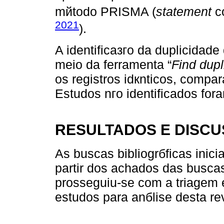
mйtodo PRISMA (
statement
c
2021
).
A identificaзгo da duplicidade
meio da ferramenta “
Find dupl
os registros idкnticos, compara
Estudos nгo identificados fora
RESULTADOS E DISC
As buscas bibliogrбficas inici
partir dos achados das busca
prosseguiu-se com a triagem e
estudos para anбlise desta rev