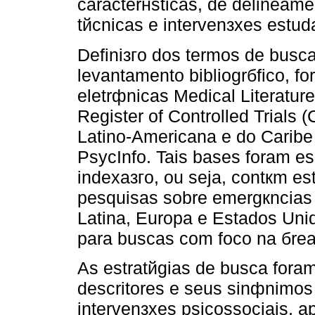
caracterнsticas, de delineame
tйcnicas e intervenзхes estud
Definiзгo dos termos de busc
levantamento bibliogrбfico, 
eletrфnicas Medical Literatu
Register of Controlled Trials
Latino-Americana e do Carib
PsycInfo. Tais bases foram e
indexaзгo, ou seja, contкm es
pesquisas sobre emergкncias 
Latina, Europa e Estados Uni
para buscas com foco na бrea 
As estratйgias de busca fora
descritores e seus sinфnimos
intervenзхes psicossociais, a