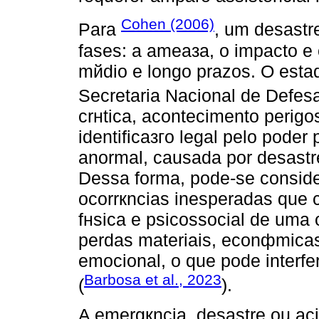
Cohen (2006)
Para
, um desastr
fases: a ameaзa, o impacto e 
mйdio e longo prazos. O esta
Secretaria Nacional de Defesa 
crнtica, acontecimento perigos
identificaзгo legal pelo poder
anormal, causada por desastr
Dessa forma, pode-se consid
ocorrкncias inesperadas que 
fнsica e psicossocial de uma
perdas materiais, econфmicas
emocional, o que pode interfe
Barbosa et al., 2023
(
).
A emergкncia, desastre ou aci