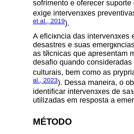
sofrimento e oferecer suporte 
exige intervenзхes preventiva
et al., 2019
).
A eficiкncia das intervenзхes
desastres e suas emergкncias, 
as tйcnicas que apresentam m
desafio quando consideradas a
culturais, bem como as prуpria
al., 2023
). Dessa maneira, o obj
identificar intervenзхes de s
utilizadas em resposta a emer
MÉTODO