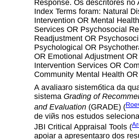
Response. Os descritores no 
Index Terms foram: Natural Di
Intervention OR Mental Health
Services OR Psychosocial Reh
Readjustment OR Psychosocial
Psychological OR Psychother
OR Emotional Adjustment OR 
Intervention Services OR Co
Community Mental Health OR 
A avaliaзгo sistemбtica da qua
sistema
Grading of Recomme
Roev
and Evaluation
(GRADE) (
de viйs nos estudos seleciona
Ar
JBI Critical Appraisal Tools (
apoiar a apresentaзгo dos resu