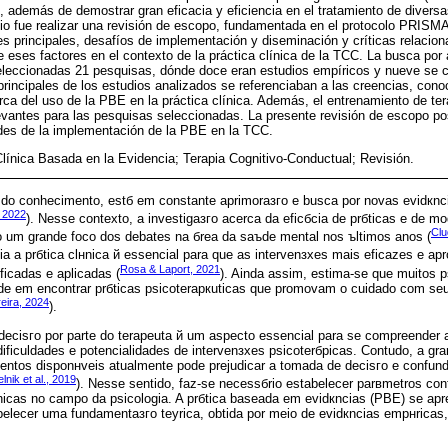
, además de demostrar gran eficacia y eficiencia en el tratamiento de diversa
dio fue realizar una revisión de escopo, fundamentada en el protocolo PRISM
s principales, desafíos de implementación y diseminación y críticas relaci
 eses factores en el contexto de la práctica clínica de la TCC. La busca por 
leccionadas 21 pesquisas, dónde doce eran estudios empíricos y nueve se 
principales de los estudios analizados se referenciaban a las creencias, cono
ca del uso de la PBE en la práctica clínica. Además, el entrenamiento de tera
evantes para las pesquisas seleccionadas. La presente revisión de escopo posi
ades de la implementación de la PBE en la TCC.
Clínica Basada en la Evidencia; Terapia Cognitivo-Conductual; Revisión.
do conhecimento, estб em constante aprimoraзгo e busca por novas evidкnci
, 2022
). Nesse contexto, a investigaзгo acerca da eficбcia de prбticas e de m
Clu
 um grande foco dos debates na бrea da saъde mental nos ъltimos anos (
ncia а prбtica clнnica й essencial para que as intervenзхes mais eficazes e ap
Rosa & Laport, 2021
ficadas e aplicadas (
). Ainda assim, estima-se que muitos p
de em encontrar prбticas psicoterapкuticas que promovam o cuidado com seu
eira, 2024
).
ecisгo por parte do terapeuta й um aspecto essencial para se compreender 
dificuldades e potencialidades de intervenзхes psicoterбpicas. Contudo, a gr
entos disponнveis atualmente pode prejudicar a tomada de decisгo e confund
lnik et al., 2019
). Nesse sentido, faz-se necessбrio estabelecer parвmetros con
lнnicas no campo da psicologia. A prбtica baseada em evidкncias (PBE) se 
belecer uma fundamentaзгo teуrica, obtida por meio de evidкncias empнricas,