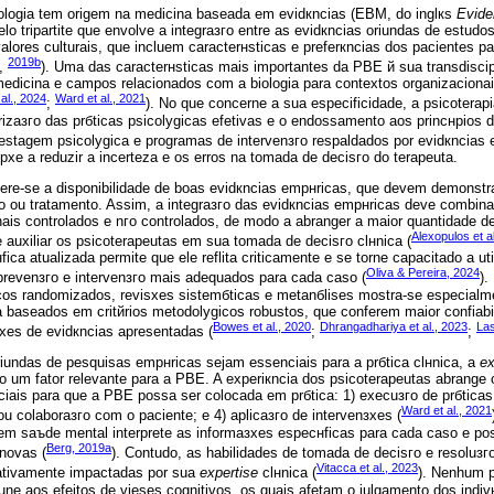
ologia tem origem na medicina baseada em evidкncias (EBM, do inglкs
Evide
 tripartite que envolve a integraзгo entre as evidкncias oriundas de estudo
valores culturais, que incluem caracterнsticas e preferкncias dos pacientes 
2019b
,
). Uma das caracterнsticas mais importantes da PBE й sua transdiscip
edicina e campos relacionados com a biologia para contextos organizacionais
al., 2024
Ward et al., 2021
;
). No que concerne a sua especificidade, a psicotera
izaзгo das prбticas psicolуgicas efetivas e o endossamento aos princнpios d
 testagem psicolуgica e programas de intervenзгo respaldados por evidкncias 
хe a reduzir a incerteza e os erros na tomada de decisгo do terapeuta.
fere-se а disponibilidade de boas evidкncias empнricas, que devem demonstrar
гo ou tratamento. Assim, a integraзгo das evidкncias empнricas deve combin
nais controlados e nгo controlados, de modo a abranger a maior quantidade d
Alexopulos et a
 auxiliar os psicoterapeutas em sua tomada de decisгo clнnica (
нfica atualizada permite que ele reflita criticamente e se torne capacitado a ut
Oliva & Pereira, 2024
 prevenзгo e intervenзгo mais adequados para cada caso (
).
cos randomizados, revisхes sistemбticas e metanбlises mostra-se especialme
 baseados em critйrios metodolуgicos robustos, que conferem maior confiabi
Bowes et al., 2020
Dhrangadhariya et al., 2023
Las
зхes de evidкncias apresentadas (
;
;
riundas de pesquisas empнricas sejam essenciais para a prбtica clнnica, a
ex
um fator relevante para a PBE. A experiкncia dos psicoterapeutas abrange 
ais para que a PBE possa ser colocada em prбtica: 1) execuзгo de prбticas 
Ward et al., 2021
ou colaboraзгo com o paciente; e 4) aplicaзгo de intervenзхes (
 em saъde mental interprete as informaзхes especнficas para cada caso e pos
Berg, 2019a
novas (
). Contudo, as habilidades de tomada de decisгo e resoluз
Vitacca et al., 2023
ativamente impactadas por sua
expertise
clнnica (
). Nenhum p
mune aos efeitos de vieses cognitivos, os quais afetam o julgamento dos indi