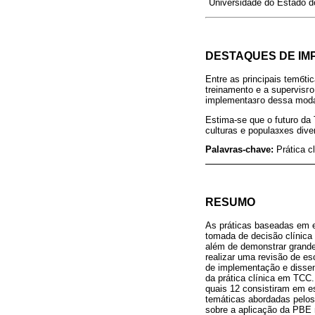
Universidade do Estado do 
DESTAQUES DE IM
Entre as principais temбti
treinamento e a supervisг
implementaзгo dessa modal
Estima-se que o futuro da
culturas e populaзхes dive
Palavras-chave:
Prática c
RESUMO
As práticas baseadas em 
tomada de decisão clínica 
além de demonstrar grande 
realizar uma revisão de e
de implementação e dissem
da prática clínica em TCC
quais 12 consistiram em es
temáticas abordadas pelos
sobre a aplicação da PBE 