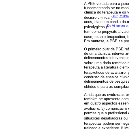
A PBE voltada para a psic
fundamentando-se no modelo
clнnica do terapeuta e os 
Berg, 2019a
decisгo clнnica (
anos, ela se expandiu da m
De Vincenzo et 
psicolуgicos (
tem como propуsito a valor
caso, relaзгo terapкutica,
Em sнntese, a PBE se prop
O primeiro pilar da PBE re
de uma tйcnica, intervenз
delineamentos intervencio
sobre uma dada temбtica e
terapeuta а literatura cient
terapкuticos de avaliaзгo,
conduзгo de ensaios clнni
delineamentos de pesquisa
obtidos e para as compila
Ainda que as evidкncias o
tambйm se apresenta como 
em quatro aspectos essenci
avaliaзгo; 3) comunicaзгo 
permite que o profissional
situaзхes desafiadoras ou 
terapeutas podem ser neg
treinado e experiente, й i