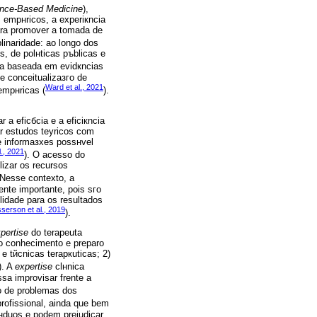
nce-Based Medicine
),
s empнricos, a experiкncia
para promover a tomada de
linaridade: ao longo dos
, de polнticas pъblicas e
pia baseada em evidкncias
e conceitualizaзгo de
Ward et al., 2021
empнricas (
).
 a eficбcia e a eficiкncia
ar estudos teуricos com
e informaзхes possнvel
l., 2021
). O acesso do
ilizar os recursos
 Nesse contexto, a
nte importante, pois sгo
lidade para os resultados
serson et al., 2019
).
pertise
do terapeuta
o conhecimento e preparo
e tйcnicas terapкuticas; 2)
). A
expertise
clнnica
sa improvisar frente a
гo de problemas dos
rofissional, ainda que bem
vнduos e podem prejudicar