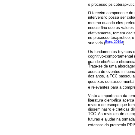
o processo psicoterapкutic
O terceiro componente do 
intervenзгo possa ser col
mesmo quando eles preferem
necessбrio que os valores 
efetivamente, tomem decis
no processo terapкutico, o
Berg, 2019a
sua vida (
).
Os fundamentos teуricos d
cognitivo-comportamental 
grande eficбcia e eficiкnci
Trata-se de uma abordagem
acerca de eventos influen
dos anos, a TCC passou a 
questхes de saъde mental 
e relevantes para a compr
Visto a importвncia da tem
literatura cientнfica acer
revisгo de escopo que for
disseminaзгo e crнticas di
TCC. As revisхes de escop
futuras e ajudar na tomada
extensгo do protocolo PR