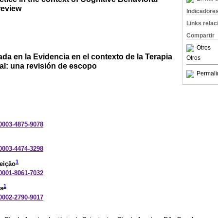
review
Indicadore
Links rela
Compartir
Otros
ada en la Evidencia en el contexto de la Terapia
Otros
l: una revisión de escopo
Permali
-0003-4875-9078
-0003-4474-3298
1
eição
-0001-8061-7032
1
s
-0002-2790-9017