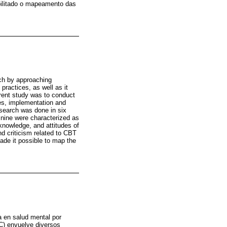
bilitado o mapeamento das
ch by approaching
practices, as well as it
rent study was to conduct
es, implementation and
esearch was done in six
 nine were characterized as
 knowledge, and attitudes of
nd criticism related to CBT
made it possible to map the
 en salud mental por
CC) envuelve diversos