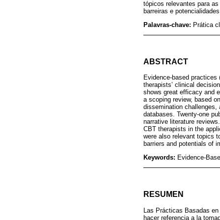
tópicos relevantes para a
barreiras e potencialidade
Palavras-chave:
Prática c
ABSTRACT
Evidence-based practices 
therapists’ clinical decisi
shows great efficacy and e
a scoping review, based o
dissemination challenges, 
databases. Twenty-one publ
narrative literature review
CBT therapists in the appli
were also relevant topics t
barriers and potentials of 
Keywords:
Evidence-Based
RESUMEN
Las Prácticas Basadas en 
hacer referencia a la toma