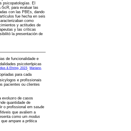
s psicopatologías. El
A-ScR, para evaluar las
onadas con las PBEs, dando
artículos fue hecha en seis
caracterizaban como
cimientos y actitudes de
peutas y las críticas
bilitó la presentación de
as de funcionalidade e
odalidades psicoterбpicas
dius & Ehring, 2023
Mariano,
;
ropriadas para cada
sicуlogos e profissionais
s pacientes ou clientes
a evoluзгo de casos
ande quantidade de
ir o profissional em saъde
fiбveis que avaliem a
apresenta como um
modus
 que ampare a prбtica