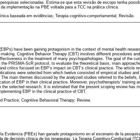
s pesquisas selecionadas. Estima-se que esta revisão de escopo tenha possi
s da implementação na PBE voltada para a TCC na prática clínica.
línica baseada em evidências; Terapia cognitivo-comportamental; Revisão.
(EBPs) have been gaining protagonism in the context of mental health resear
on-making. Cognitive Behavior Therapy (CBT) involves different procedures and 
ffectiveness in the treatment of many psychopathologies. The goal of the cur
n the PRISMA-ScR protocol, to evaluate the theoretical basis, main approach
and critics focused on EBP’s impact on CBT’s clinical practice. The article r
ications were selected from which twelve consisted of empirical studies and
s. The main themes discussed by the analyzed studies referred to the beliefs,
cation of EBP in their clinical practice. Moreover, psychotherapists’ training a
o the selected research. It is estimated that the present scoping review has 
implementing EBP in the clinical practice of CBT.
 Practice; Cognitive Behavioral Therapy; Review.
la Evidencia (PBEs) han ganado protagonismo en el escenario de la pesquisa
da de decisión clínica de los terapeutas. La Terapia Cognitivo-Conductual (T