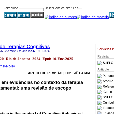
 de Terapias Cognitivas
Servicios 
5687
versión On-line
ISSN
1982-3746
Revista
ol.20 Rio de Janeiro 2024 Epub 10-Ene-2025
SciELO 
687.20240490
Articulo
ARTIGO DE REVISÃO | DOSSIÊ LATAM
Portugu
Articul
 em evidências no contexto da terapia
Referenc
tamental: uma revisão de escopo
Como ci
SciELO 
Curricu
Traducc
ice in the context of Cognitive Behavioral
Enviar a