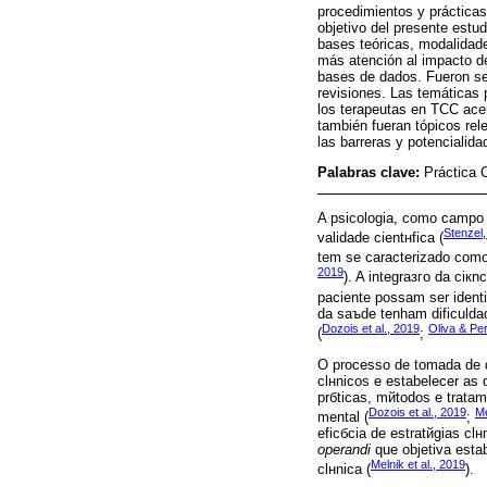
procedimientos y prácticas
objetivo del presente estu
bases teóricas, modalidade
más atención al impacto de
bases de dados. Fueron se
revisiones. Las temáticas 
los terapeutas en TCC acer
también fueran tópicos rel
las barreras y potencialid
Palabras clave:
Práctica 
A psicologia, como campo 
Stenzel
validade cientнfica (
tem se caracterizado como
2019
). A integraзгo da ciк
paciente possam ser identi
da saъde tenham dificulda
Dozois et al., 2019
Oliva & Per
(
;
O processo de tomada de d
clнnicos e estabelecer as 
prбticas, mйtodos e tratam
Dozois et al., 2019
Me
mental (
;
eficбcia de estratйgias c
operandi
que objetiva esta
Melnik et al., 2019
clнnica (
).