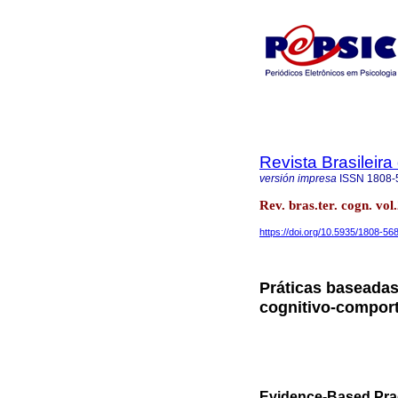
Revista Brasileira
versión impresa
ISSN
1808-
Rev. bras.ter. cogn. v
https://doi.org/10.5935/1808-5
Práticas baseadas
cognitivo-compor
Evidence-Based Pract