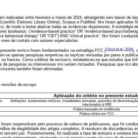
ram realizadas entre fevereiro e marзo de 2024, abrangendo seis bases de da
ientific Eletronic Library Online), Scopus e PubMed. Nгo foram aplicados fil
o, de modo a tentar abarcar todas as evidкncias disponнveis. A estratйgia d
dores booleanos: (“evidence-based practice” OR “evidence-based psychother
ve behavioral therapy” OR “CBT”) AND “clinical practice”. Nгo foram conduz
or meio de contato com autores especialistas.
Tricco et al., 2018
a presente revisгo foram fundamentados na estratйgia PCC (
),
ram-se apenas pesquisas empнricas ou teуricas revisadas por pares e public
l ou francкs. Como critйrios de exclusгo, estabeleceu-se que estudos que ti
es de pesquisas ou intervenзхes nгo seriam incluнdos. Pesquisas que nгo a
a cinzenta tambйm foram eliminadas.
a revisões de escopo.
o
Aplicação do critério no presente estud
ou
Definições, fundamentos teóricos, modalidades principais, questões de disseminação, 
relacionados à PBE
Prática baseada em evidências
Prática clínica em TCC
 foram responsбveis pelo processo de seleзгo de publicaзхes, que foi condu
nбlise de elegibilidade dos artigos completos. A resoluзгo de discordвncias en
 terceiro juiz. Posteriormente, foi realizada a fase de extraзгo e sнntese 
e modo independente, chamando-se um terceiro jurado em caso de divergкnci