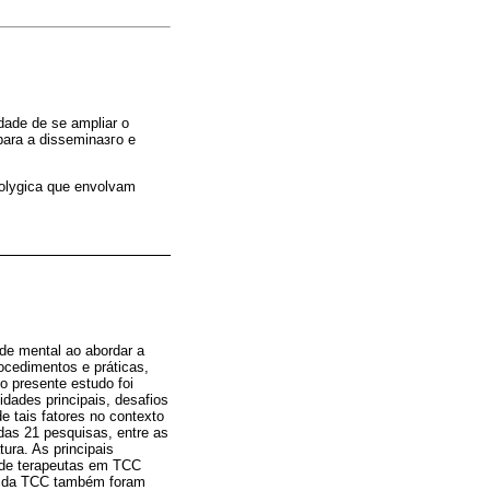
dade de se ampliar o
para a disseminaзгo e
dolуgica que envolvam
e mental ao abordar a
ocedimentos e práticas,
o presente estudo foi
dades principais, desafios
 tais fatores no contexto
das 21 pesquisas, entre as
ura. As principais
s de terapeutas em TCC
rca da TCC também foram