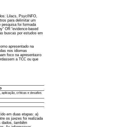
dos: Lilacs, PsycINFO,
tros para delimitar um
e pesquisa foi formada
apy” OR “evidence-based
idas buscas por estudos em
 como apresentado na
adas nos idiomas
nham foco na apresentaзгo
bordassem a TCC ou que
o
aplicação, críticas e desafios
zido em duas etapas: a)
tre os juнzes foi realizada
dos dados, tambйm
as. As informaзхes