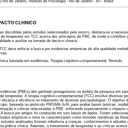
Rio de Janeiro, Instituto de Psicologia - Rio de Janeiro - RJ - Brasil
PACTO CLНNICO
cas discutidas pelos estudos selecionados pela revisгo, destaca-se a necessi
o de terapeutas em TCC acerca dos princнpios da PBE, de modo a contribuir 
idade e auxiliar na tomada de decisгo clнnica.
 TCC deva enfocar a busca por evidкncias empнricas de alta qualidade meto
rsas.
línica baseada em evidências; Terapia cognitivo-comportamental; Revisão.
evidências (PBEs) têm ganhado protagonismo no âmbito da pesquisa em saúd
de terapeutas. A terapia cognitivo-comportamental (TCC) envolve diversos pr
eficácia e eficiência no tratamento de diversas psicopatologias. O objetivo d
scopo, baseada no protocolo PRISMA-ScR, para avaliar bases teóricas, modali
inação e críticas relacionadas à PBE, enfocando especialmente o impacto de
. A busca por artigos foi conduzida em seis bases de dados. Foram seleciona
tudos empíricos e nove se caracterizaram como revisões narrativas da literat
 estudos analisados fizeram referência a crenças, conhecimentos e atitude
na prática clínica. Ademais, o treinamento de terapeutas e as críticas ace