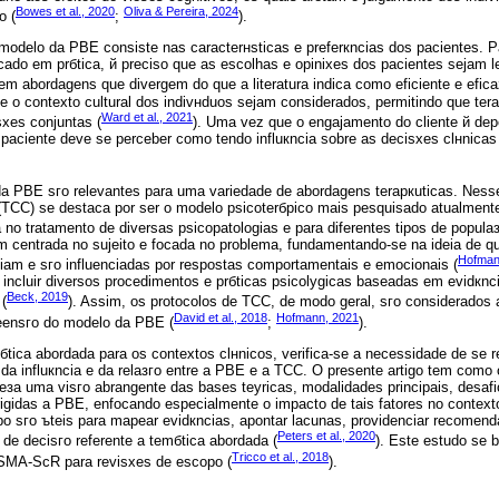
Bowes et al., 2020
Oliva & Pereira, 2024
o (
;
).
modelo da PBE consiste nas caracterнsticas e preferкncias dos pacientes. 
ocado em prбtica, й preciso que as escolhas e opiniхes dos pacientes sejam 
 abordagens que divergem do que a literatura indica como eficiente e efica
e o contexto cultural dos indivнduos sejam considerados, permitindo que tera
Ward et al., 2021
хes conjuntas (
). Uma vez que o engajamento do cliente й de
 paciente deve se perceber como tendo influкncia sobre as decisхes clнnica
a PBE sгo relevantes para uma variedade de abordagens terapкuticas. Nesse
(TCC) se destaca por ser o modelo psicoterбpico mais pesquisado atualment
a no tratamento de diversas psicopatologias e para diferentes tipos de populaз
 centrada no sujeito e focada no problema, fundamentando-se na ideia de q
Hofman
ciam e sгo influenciadas por respostas comportamentais e emocionais (
incluir diversos procedimentos e prбticas psicolуgicas baseadas em evidкnci
Beck, 2019
(
). Assim, os protocolos de TCC, de modo geral, sгo considerados 
David et al., 2018
Hofmann, 2021
eensгo do modelo da PBE (
;
).
бtica abordada para os contextos clнnicos, verifica-se a necessidade de se 
ca da influкncia e da relaзгo entre a PBE e a TCC. O presente artigo tem como
neзa uma visгo abrangente das bases teуricas, modalidades principais, desaf
rigidas а PBE, enfocando especialmente o impacto de tais fatores no context
o sгo ъteis para mapear evidкncias, apontar lacunas, providenciar recomen
Peters et al., 2020
 de decisгo referente а temбtica abordada (
). Este estudo se b
Tricco et al., 2018
ISMA-ScR para revisхes de escopo (
).