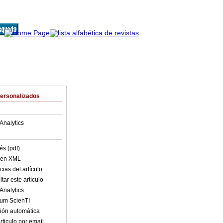
Personalizados
Analytics
és (pdf)
o en XML
ias del artículo
tar este artículo
Analytics
lum ScienTI
ión automática
rticulo por email