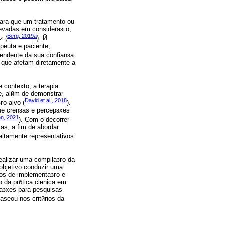
Para que um tratamento ou
levadas em consideraзгo,
Berg, 2019a
z (
). Й
peuta e paciente,
pendente da sua confianзa
s que afetam diretamente a
 contexto, a terapia
e, alйm de demonstrar
David et al., 2018
гo-alvo (
).
ue crenзas e percepзхes
n, 2021
). Com o decorrer
as, a fim de abordar
altamente representativos
realizar uma compilaзгo da
 objetivo conduzir uma
ios de implementaзгo e
o da prбtica clнnica em
daзхes para pesquisas
aseou nos critйrios da