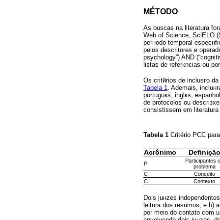
MÉTODO
As buscas na literatura fo
Web of Science, SciELO (Sc
perнodo temporal especнfic
pelos descritores e opera
psychology”) AND (“cogniti
listas de referкncias ou p
Os critйrios de inclusгo d
Tabela 1
. Ademais, incluн
portuguкs, inglкs, espanho
de protocolos ou descriзх
consistissem em literatur
Tabela 1
Critério PCC par
Acrônimo
Definiçã
Participantes 
P
problema
C
Conceito
C
Contexto
Dois juнzes independentes
leitura dos resumos; e b) a
por meio do contato com um
envolvendo dois juнzes, d