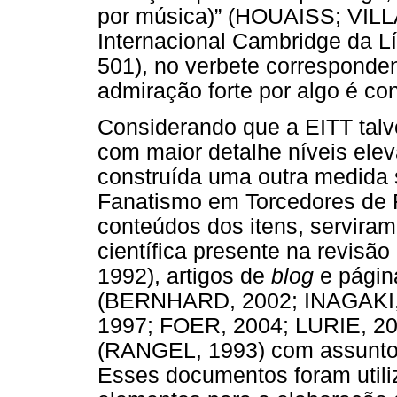
por música)” (HOUAISS; VILLA
Internacional Cambridge da 
501), no verbete corresponden
admiração forte por algo é co
Considerando que a EITT tal
com maior detalhe níveis eleva
construída uma outra medida
Fanatismo em Torcedores de F
conteúdos dos itens, serviram
científica presente na revisã
1992), artigos de
blog
e página
(BERNHARD, 2002; INAGAKI, 2
1997; FOER, 2004; LURIE, 20
(RANGEL, 1993) com assuntos
Esses documentos foram utiliz