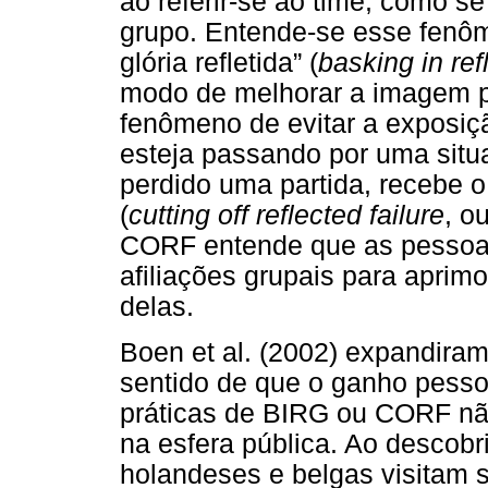
ao referir-se ao time, como s
grupo. Entende-se esse fenô
glória refletida” (
basking in ref
modo de melhorar a imagem pú
fenômeno de evitar a exposi
esteja passando por uma situa
perdido uma partida, recebe o 
(
cutting off reflected failure
, o
CORF entende que as pessoas
afiliações grupais para aprim
delas.
Boen et al. (2002) expandiram 
sentido de que o ganho pesso
práticas de BIRG ou CORF nã
na esfera pública. Ao descobr
holandeses e belgas visitam s