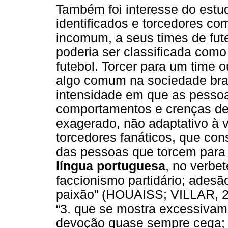
Também foi interesse do estud
identificados e torcedores c
incomum, a seus times de fut
poderia ser classificada como
futebol. Torcer para um time o
algo comum na sociedade bras
intensidade em que as pessoas
comportamentos e crenças de
exagerado, não adaptativo à v
torcedores fanáticos, que con
das pessoas que torcem para
língua portuguesa
, no verbet
faccionismo partidário; adesã
paixão” (HOUAISS; VILLAR, 200
“3. que se mostra excessivam
devoção quase sempre cega; a