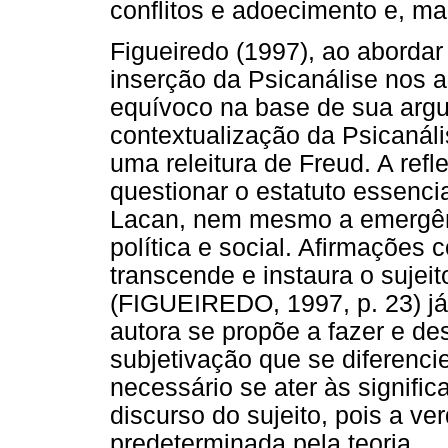
conflitos e adoecimento e, m
Figueiredo (1997), ao abordar
inserção da Psicanálise nos 
equívoco na base de sua argu
contextualização da Psicanáli
uma releitura de Freud. A ref
questionar o estatuto essencia
Lacan, nem mesmo a emergênc
política e social. Afirmações 
transcende e instaura o sujei
(FIGUEIREDO, 1997, p. 23) já
autora se propõe a fazer e d
subjetivação que se diferenci
necessário se ater às signifi
discurso do sujeito, pois a ve
predeterminada pela teoria.