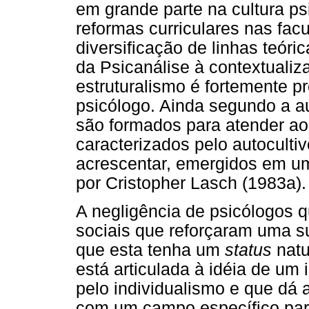
em grande parte na cultura ps
reformas curriculares nas fa
diversificação de linhas teóri
da Psicanálise à contextualiz
estruturalismo é fortemente p
psicólogo. Ainda segundo a au
são formados para atender aos
caracterizados pelo autoculti
acrescentar, emergidos em um
por Cristopher Lasch (1983a).
A negligência de psicólogos qu
sociais que reforçaram uma su
que esta tenha um
status
natu
está articulada à idéia de um
pelo individualismo e que dá
com um campo específico para