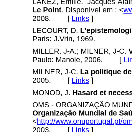
LANEZ, Emilie. Jacques-Alain 
Le Point
. Disponível em : <
ww
[
Links
]
2008.
LECOURT, D.
L’epistemologi
Paris: J.Vrin, 1969.
MILLER, J-A.; MILNER, J-C.
[
Li
Paulo: Manole, 2006.
MILNER, J-C.
La politique d
[
Links
]
2005.
MONOD, J.
Hasard et necess
OMS - ORGANIZAÇÃO MUND
Organização Mundial de Saú
<
http://www.onuportugal.pt/o
[
Links
]
2003.