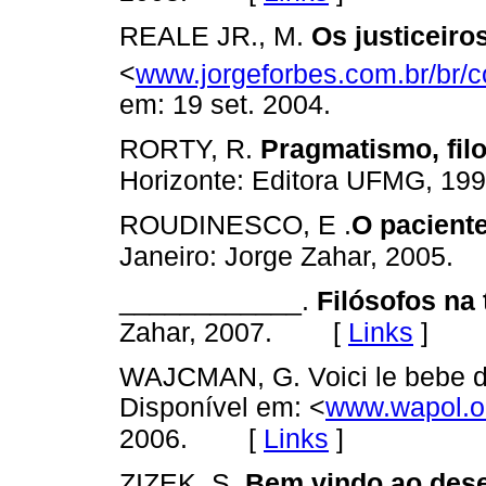
REALE JR., M.
Os justiceiro
<
www.jorgeforbes.com.br/br/
em: 19 set. 2004.
RORTY, R.
Pragmatismo, filo
Horizonte: Editora UFMG, 199
ROUDINESCO, E .
O paciente
Janeiro: Jorge Zahar, 2005.
____________.
Filósofos na
[
Links
]
Zahar, 2007.
WAJCMAN, G. Voici le bebe d
Disponível em: <
www.wapol.o
[
Links
]
2006.
ZIZEK, S.
Bem vindo ao dese