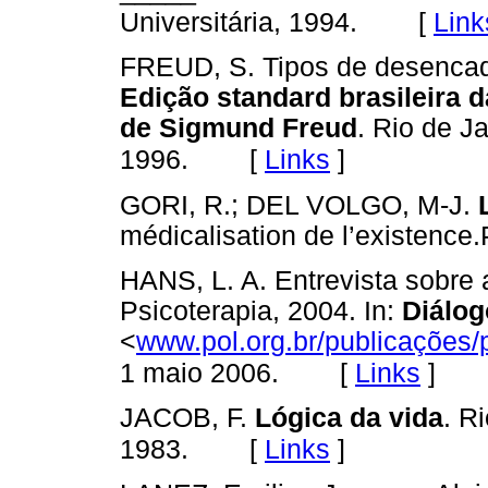
[
Link
Universitária, 1994.
FREUD, S. Tipos de desencad
Edição standard brasileira 
de Sigmund Freud
. Rio de J
[
Links
]
1996.
GORI, R.; DEL VOLGO, M-J.
médicalisation de l’existence.
HANS, L. A. Entrevista sobre 
Psicoterapia, 2004. In:
Diálog
<
www.pol.org.br/publicações/
[
Links
]
1 maio 2006.
JACOB, F.
Lógica da vida
. R
[
Links
]
1983.