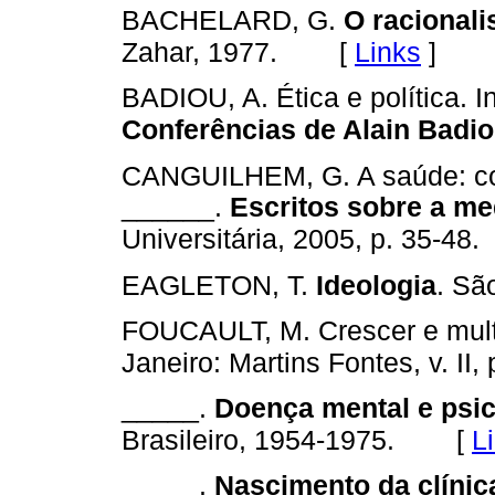
BACHELARD, G.
O racional
[
Links
]
Zahar, 1977.
BADIOU, A. Ética e política. I
Conferências de Alain Badio
CANGUILHEM, G. A saúde: conce
______.
Escritos sobre a me
Universitária, 2005, p. 35-48.
EAGLETON, T.
Ideologia
. Sã
FOUCAULT, M. Crescer e multi
Janeiro: Martins Fontes, v. II,
_____.
Doença mental e psic
[
L
Brasileiro, 1954-1975.
_____.
Nascimento da clínic