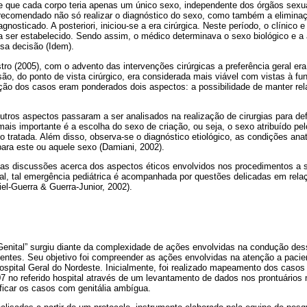
e que cada corpo teria apenas um único sexo, independente dos órgãos sexua
 recomendado não só realizar o diagnóstico do sexo, como também a elimin
nosticado. A posteriori, iniciou-se a era cirúrgica. Neste período, o clínico e
a ser estabelecido. Sendo assim, o médico determinava o sexo biológico e a 
sa decisão (Idem).
ro (2005), com o advento das intervenções cirúrgicas a preferência geral era 
são, do ponto de vista cirúrgico, era considerada mais viável com vistas à fun
ução dos casos eram ponderados dois aspectos: a possibilidade de manter re
outros aspectos passaram a ser analisados na realização de cirurgias para d
ais importante é a escolha do sexo de criação, ou seja, o sexo atribuído pel
o tratada. Além disso, observa-se o diagnóstico etiológico, as condições an
para este ou aquele sexo (Damiani, 2002).
das discussões acerca dos aspectos éticos envolvidos nos procedimentos a
al, tal emergência pediátrica é acompanhada por questões delicadas em rela
el-Guerra & Guerra-Junior, 2002).
enital” surgiu diante da complexidade de ações envolvidas na condução de
entes. Seu objetivo foi compreender as ações envolvidas na atenção a paci
spital Geral do Nordeste. Inicialmente, foi realizado mapeamento dos casos
7 no referido hospital através de um levantamento de dados nos prontuários
tificar os casos com genitália ambígua.