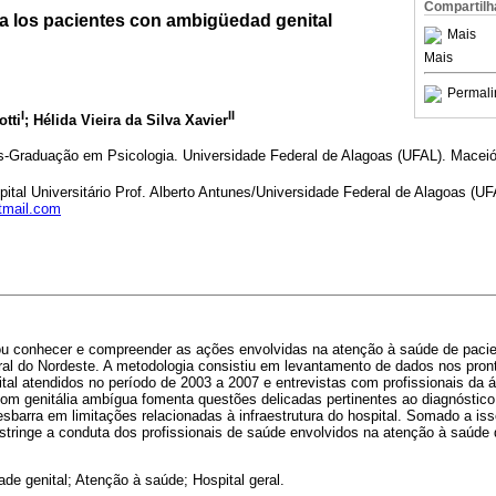
Compartilh
 a los pacientes con ambigüedad genital
Mais
Mais
Permali
I
II
tti
; Hélida Vieira da Silva Xavier
-Graduação em Psicologia. Universidade Federal de Alagoas (UFAL). Maceió.
ital Universitário Prof. Alberto Antunes/Universidade Federal de Alagoas (U
tmail.com
ou conhecer e compreender as ações envolvidas na atenção à saúde de paci
al do Nordeste. A metodologia consistiu em levantamento de dados nos prontu
tal atendidos no período de 2003 a 2007 e entrevistas com profissionais da 
com genitália ambígua fomenta questões delicadas pertinentes ao diagnóstico
esbarra em limitações relacionadas à infraestrutura do hospital. Somado a iss
estringe a conduta dos profissionais de saúde envolvidos na atenção à saúde
de genital; Atenção à saúde; Hospital geral.