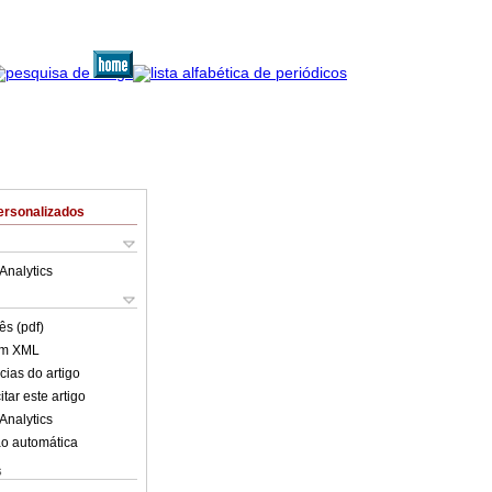
ersonalizados
Analytics
ês (pdf)
em XML
cias do artigo
tar este artigo
Analytics
o automática
s