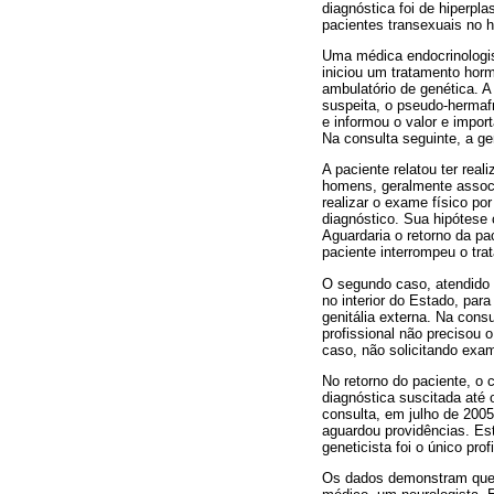
diagnóstica foi de hiperpl
pacientes transexuais no h
Uma médica endocrinologist
iniciou um tratamento horm
ambulatório de genética. A 
suspeita, o pseudo-hermafr
e informou o valor e impor
Na consulta seguinte, a ge
A paciente relatou ter re
homens, geralmente associa
realizar o exame físico por
diagnóstico. Sua hipótese 
Aguardaria o retorno da pa
paciente interrompeu o t
O segundo caso, atendido e
no interior do Estado, par
genitália externa. Na consu
profissional não precisou 
caso, não solicitando ex
No retorno do paciente, o 
diagnóstica suscitada até 
consulta, em julho de 2005
aguardou providências. Es
geneticista foi o único pro
Os dados demonstram que 