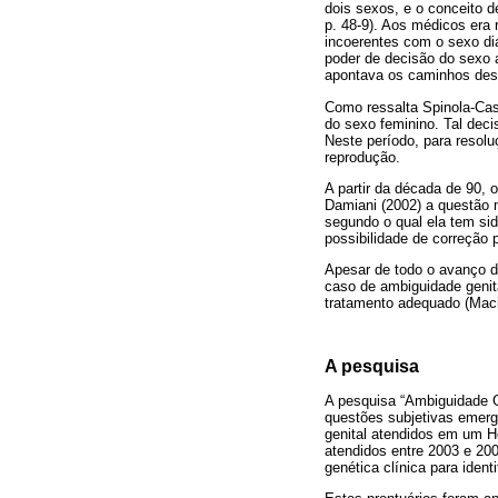
dois sexos, e o conceito d
p. 48-9). Aos médicos era
incoerentes com o sexo diag
poder de decisão do sexo 
apontava os caminhos des
Como ressalta Spinola-Cast
do sexo feminino. Tal deci
Neste período, para resol
reprodução.
A partir da década de 90, 
Damiani (2002) a questão m
segundo o qual ela tem sid
possibilidade de correção 
Apesar de todo o avanço 
caso de ambiguidade genit
tratamento adequado (Maci
A pesquisa
A pesquisa “Ambiguidade G
questões subjetivas emerg
genital atendidos em um Ho
atendidos entre 2003 e 200
genética clínica para iden