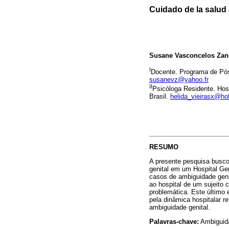
Cuidado de la salud
Susane Vasconcelos Zano
I
Docente. Programa de Pós
susanevz@yahoo.fr
II
Psicóloga Residente. Hosp
Brasil.
helida_vieirasx@ho
RESUMO
A presente pesquisa busc
genital em um Hospital Ger
casos de ambiguidade geni
ao hospital de um sujeito 
problemática. Este último 
pela dinâmica hospitalar r
ambiguidade genital.
Palavras-chave:
Ambiguida