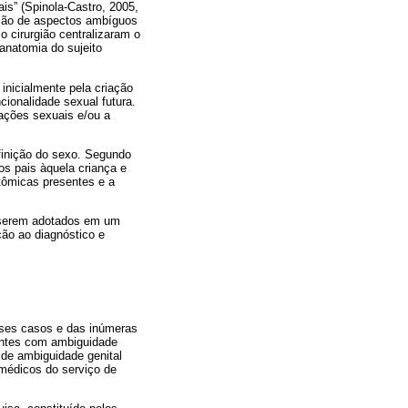
is” (Spinola-Castro, 2005,
ação de aspectos ambíguos
 o cirurgião centralizaram o
anatomia do sujeito
inicialmente pela criação
cionalidade sexual futura.
lações sexuais e/ou a
efinição do sexo. Segundo
os pais àquela criança e
atômicas presentes e a
 serem adotados em um
ção ao diagnóstico e
sses casos e das inúmeras
entes com ambiguidade
 de ambiguidade genital
 médicos do serviço de