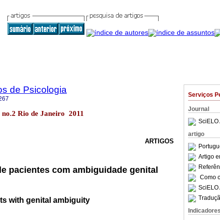
os de Psicologia
Serviços P
267
Journal
63 no.2 Rio de Janeiro 2011
SciELO 
artigo
ARTIGOS
Portugu
Artigo 
Referên
de pacientes com ambiguidade genital
Como ci
SciELO 
Traduçã
ts with genital ambiguity
Indicadore