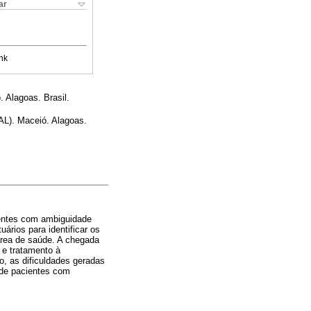
ar
nk
 Alagoas. Brasil.
FAL). Maceió. Alagoas.
entes com ambiguidade
ários para identificar os
área de saúde. A chegada
 e tratamento à
o, as dificuldades geradas
 de pacientes com