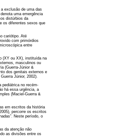
a a exclusão de uma das
os denota uma emergência
os distúrbios da
e os diferentes sexos que
 cariótipo. Até
rovido com primórdios
microscópica entre
 (XY ou XX), instituída na
 externos, masculinos ou
ria (Guerra-Júnior &
to dos genitais externos e
Guerra Júnior, 2002).
a pediátrica no recém-
o há essa urgência, a
imples (Maciel-Guerra &
s em escritos da história
2005), percorre os escritos
ônadas”. Neste período, o
cas da atenção não
do as divisões entre os