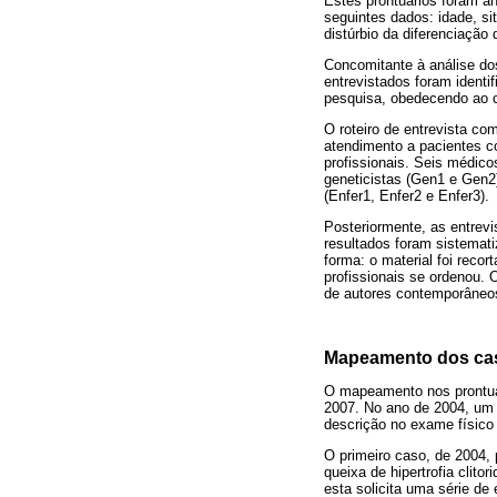
Estes prontuários foram an
seguintes dados: idade, sit
distúrbio da diferenciação
Concomitante à análise dos
entrevistados foram identi
pesquisa, obedecendo ao cr
O roteiro de entrevista co
atendimento a pacientes c
profissionais. Seis médico
geneticistas (Gen1 e Gen2)
(Enfer1, Enfer2 e Enfer3).
Posteriormente, as entrev
resultados foram sistemati
forma: o material foi reco
profissionais se ordenou. 
de autores contemporâneo
Mapeamento dos caso
O mapeamento nos prontuár
2007. No ano de 2004, um 
descrição no exame físico
O primeiro caso, de 2004,
queixa de hipertrofia clit
esta solicita uma série de