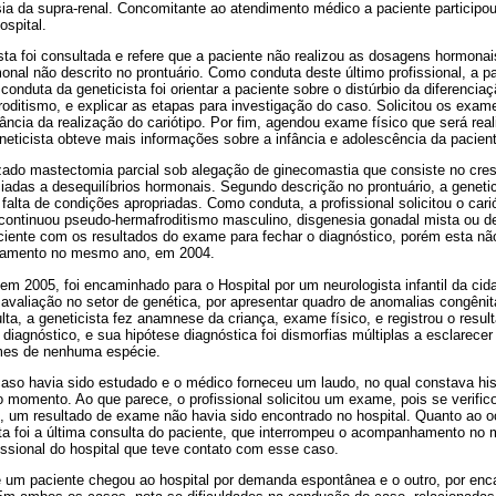
asia da supra-renal. Concomitante ao atendimento médico a paciente particip
ospital.
a foi consultada e refere que a paciente não realizou as dosagens hormonais 
onal não descrito no prontuário. Como conduta deste último profissional, a 
conduta da geneticista foi orientar a paciente sobre o distúrbio da diferencia
oditismo, e explicar as etapas para investigação do caso. Solicitou os exam
tância da realização do cariótipo. Por fim, agendou exame físico que será real
neticista obteve mais informações sobre a infância e adolescência da pacient
alizado mastectomia parcial sob alegação de ginecomastia que consiste no c
das a desequilíbrios hormonais. Segundo descrição no prontuário, a genetici
 falta de condições apropriadas. Como conduta, a profissional solicitou o cari
continuou pseudo-hermafroditismo masculino, disgenesia gonadal mista ou de
ciente com os resultados do exame para fechar o diagnóstico, porém esta não
ratamento no mesmo ano, em 2004.
m 2005, foi encaminhado para o Hospital por um neurologista infantil da cida
a avaliação no setor de genética, por apresentar quadro de anomalias congêni
lta, a geneticista fez anamnese da criança, exame físico, e registrou o result
o diagnóstico, e sua hipótese diagnóstica foi dismorfias múltiplas a esclarece
ames de nenhuma espécie.
caso havia sido estudado e o médico forneceu um laudo, no qual constava his
o momento. Ao que parece, o profissional solicitou um exame, pois se verific
, um resultado de exame não havia sido encontrado no hospital. Quanto ao oco
ta foi a última consulta do paciente, que interrompeu o acompanhamento n
fissional do hospital que teve contato com esse caso.
um paciente chegou ao hospital por demanda espontânea e o outro, por en