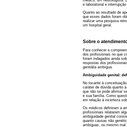
médico, um neurologista. E
e laboratorial e interrupçã
Quanto ao resultado de ape
que esses dados foram obti
realizar uma pesquisa ret
um hospital geral.
Sobre o atendimento
Para conhecer e compreend
dos profissionais no que 
foram indagados ainda sobr
respostas dos profissiona
genitália ambígua.
Ambiguidade genital: def
No tocante à conceituação 
caráter de dúvida quanto 
que não se pode afirmar se
e sua família. Como quest
em relação à incerteza sob
Os médicos definiram a a
profissionais relataram al
ambiguidade genital consis
quanto causas não genétic
ambíguas, ou mesmo mal 