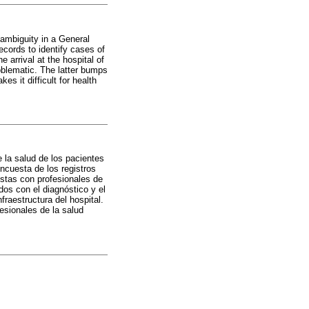
 ambiguity in a General
ecords to identify cases of
 arrival at the hospital of
oblematic. The latter bumps
es it difficult for health
 la salud de los pacientes
ncuesta de los registros
istas con profesionales de
dos con el diagnóstico y el
fraestructura del hospital.
fesionales de la salud