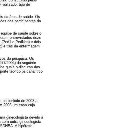
isa, constituído pelos
 realizado, tipo de
ais da área de saúde. Os
ções dos participantes da
a equipe de saúde sobre o
Foram entrevistados doze
as (Ped1 e PedNeo) e dois
oc) e três da enfermagem
ivos da pesquisa. Os
1977/2004) da seguinte
dos quais o discurso dos
orte teórico psicanalítico
s no período de 2003 a
em 2005 um caso cuja
ma ginecologista devido à
a com outra ginecologista
, SDHEA. A hipótese