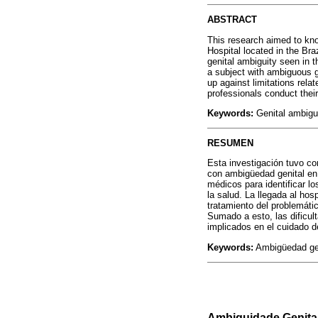
ABSTRACT
This research aimed to kno
Hospital located in the Br
genital ambiguity seen in t
a subject with ambiguous g
up against limitations relat
professionals conduct their
Keywords:
Genital ambigui
RESUMEN
Esta investigación tuvo co
con ambigüedad genital en 
médicos para identificar l
la salud. La llegada al ho
tratamiento del problemátic
Sumado a esto, las dificult
implicados en el cuidado d
Keywords:
Ambigüedad geni
Ambiguidade Genita