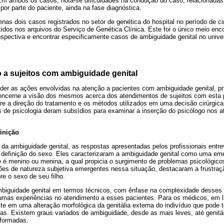
m ambos os casos, nota-se dificuldades na condução do caso, relacionadas à 
o por parte do paciente, ainda na fase diagnóstica.
nas dois casos registrados no setor de genética do hospital no período de ci
dos nos arquivos do Serviço de Genética Clínica. Este foi o único meio enc
rospectiva e encontrar especificamente casos de ambiguidade genital no univ
 a sujeitos com ambiguidade genital
er as ações envolvidas na atenção a pacientes com ambiguidade genital, pri
concerne a visão dos mesmos acerca dos atendimentos de sujeitos com esta
e a direção do tratamento e os métodos utilizados em uma decisão cirúrgica
is de psicologia deram subsídios para examinar a inserção do psicólogo nos 
inição
da ambiguidade genital, as respostas apresentadas pelos profissionais entre
à definição do sexo. Eles caracterizaram a ambiguidade genital como uma eme
 é menino ou menina, a qual propicia o surgimento de problemas psicológicos
ões de natureza subjetiva emergentes nessa situação, destacaram a frustraç
re o sexo de seu filho.
mbiguidade genital em termos técnicos, com ênfase na complexidade desses
gumas experiências no atendimento a esses pacientes. Para os médicos, em l
te em uma alteração morfológica da genitália externa do indivíduo que pode 
as. Existem graus variados de ambiguidade, desde as mais leves, até genitá
formadas.