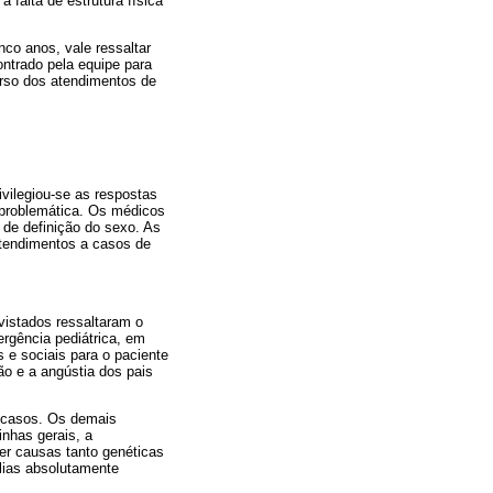
falta de estrutura física
nco anos, vale ressaltar
ontrado pela equipe para
erso dos atendimentos de
vilegiou-se as respostas
 problemática. Os médicos
 de definição do sexo. As
atendimentos a casos de
vistados ressaltaram o
rgência pediátrica, em
 e sociais para o paciente
ão e a angústia dos pais
 casos. Os demais
inhas gerais, a
ter causas tanto genéticas
lias absolutamente