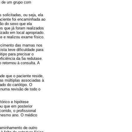
ou de um grupo com
solicitadas, ou seja, ela
paciente foi encaminhada ao
ção do sexo que ela
es que já foram realizados
izado em local apropriado.
e e realizou exame físico.
rescimento das mamas nos
sta teve dificuldade para
ótipo para precisar o
ficiência da 5a redutase.
 retornou à consulta. A
de que o paciente reside,
tas múltiplas associadas à
ado do cariótipo. O
r numa revisão de todo o
tórico e hipótese
ou que em posterior
rrido, o profissional
o mesmo ano. O médico
caminhamento de outro