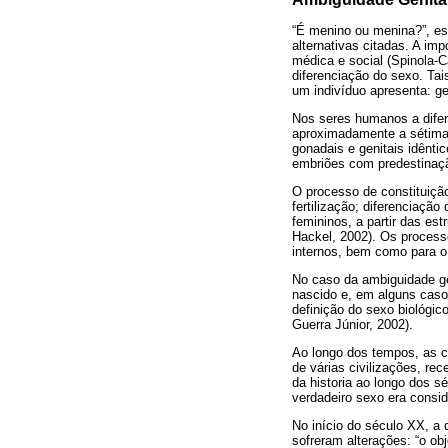
“É menino ou menina?”, es
alternativas citadas. A im
médica e social (Spinola-C
diferenciação do sexo. Tai
um indivíduo apresenta: ge
Nos seres humanos a difer
aproximadamente a sétima 
gonadais e genitais idênt
embriões com predestinaçã
O processo de constituiçã
fertilização; diferenciaçã
femininos, a partir das es
Hackel, 2002). Os process
internos, bem como para o
No caso da ambiguidade gen
nascido e, em alguns caso
definição do sexo biológic
Guerra Júnior, 2002).
Ao longo dos tempos, as c
de várias civilizações, rec
da historia ao longo dos s
verdadeiro sexo era consi
No início do século XX, a 
sofreram alterações: “o o