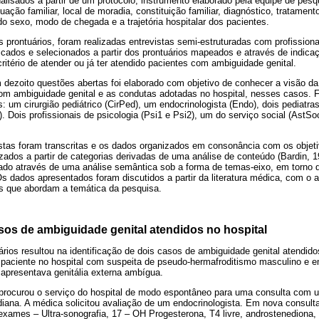
alisados a partir de um protocolo, instrumento elaborado pela equipe de pesqu
uação familiar, local de moradia, constituição familiar, diagnóstico, tratamento
 do sexo, modo de chegada e a trajetória hospitalar dos pacientes.
 prontuários, foram realizadas entrevistas semi-estruturadas com profission
ficados e selecionados a partir dos prontuários mapeados e através de indica
itério de atender ou já ter atendido pacientes com ambiguidade genital.
m dezoito questões abertas foi elaborado com objetivo de conhecer a visão d
om ambiguidade genital e as condutas adotadas no hospital, nesses casos. 
s: um cirurgião pediátrico (CirPed), um endocrinologista (Endo), dois pediatr
. Dois profissionais de psicologia (Psi1 e Psi2), um do serviço social (AstS
istas foram transcritas e os dados organizados em consonância com os objet
zados a partir de categorias derivadas de uma análise de conteúdo (Bardin, 
rtado através de uma análise semântica sob a forma de temas-eixo, em torno 
Os dados apresentados foram discutidos a partir da literatura médica, com o ap
s que abordam a temática da pesquisa.
s de ambiguidade genital atendidos no hospital
ios resultou na identificação de dois casos de ambiguidade genital atendido
paciente no hospital com suspeita de pseudo-hermafroditismo masculino e 
 apresentava genitália externa ambígua.
 procurou o serviço do hospital de modo espontâneo para uma consulta com u
oridiana. A médica solicitou avaliação de um endocrinologista. Em nova consult
 exames – Ultra-sonografia, 17 – OH Progesterona, T4 livre, androstenediona