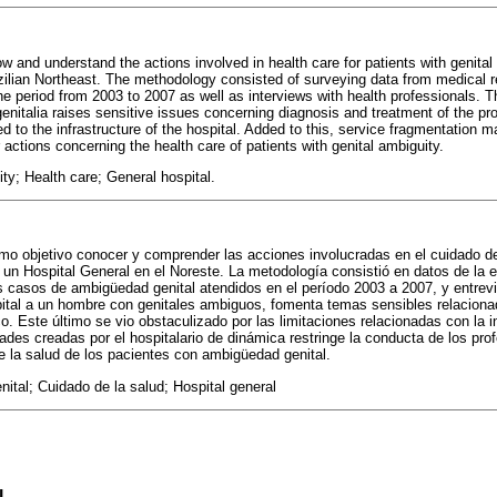
w and understand the actions involved in health care for patients with genital
azilian Northeast. The methodology consisted of surveying data from medical r
he period from 2003 to 2007 as well as interviews with health professionals. The
enitalia raises sensitive issues concerning diagnosis and treatment of the pr
ed to the infrastructure of the hospital. Added to this, service fragmentation mak
 actions concerning the health care of patients with genital ambiguity.
ty; Health care; General hospital.
mo objetivo conocer y comprender las acciones involucradas en el cuidado de
un Hospital General en el Noreste. La metodología consistió en datos de la e
os casos de ambigüedad genital atendidos en el período 2003 a 2007, y entrev
spital a un hombre con genitales ambiguos, fomenta temas sensibles relaciona
o. Este último se vio obstaculizado por las limitaciones relacionadas con la in
ades creadas por el hospitalario de dinámica restringe la conducta de los pro
e la salud de los pacientes con ambigüedad genital.
tal; Cuidado de la salud; Hospital general
l