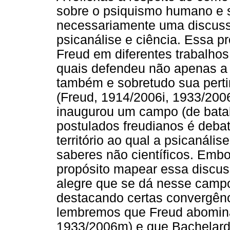
sobre o psiquismo humano e 
necessariamente uma discuss
psicanálise e ciência. Essa p
Freud em diferentes trabalho
quais defendeu não apenas a 
também e sobretudo sua pertin
(Freud, 1914/2006i, 1933/200
inaugurou um campo (de batal
postulados freudianos é debat
território ao qual a psicanális
saberes não científicos. Emb
propósito mapear essa discus
alegre que se dá nesse campo
destacando certas convergênci
lembremos que Freud abomina
1933/2006m) e que Bachelard