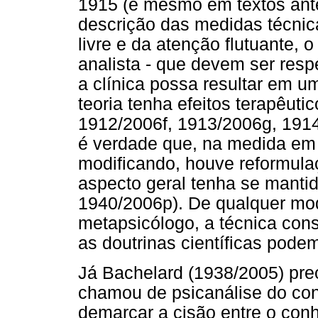
1915 (e mesmo em textos ante
descrição das medidas técnic
livre e da atenção flutuante, 
analista - que devem ser resp
a clínica possa resultar em um
teoria tenha efeitos terapêut
1912/2006f, 1913/2006g, 191
é verdade que, na medida em q
modificando, houve reformula
aspecto geral tenha se manti
1940/2006p). De qualquer mod
metapsicólogo, a técnica const
as doutrinas científicas podem 
Já Bachelard (1938/2005) pre
chamou de psicanálise do con
demarcar a cisão entre o co