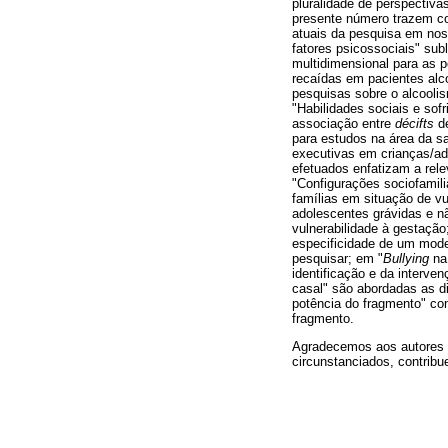
pluralidade de perspectiva
presente número trazem co
atuais da pesquisa em nos
fatores psicossociais" sub
multidimensional para as p
recaídas em pacientes alc
pesquisas sobre o alcoolis
"Habilidades sociais e so
associação entre
décifts
de
para estudos na área da s
executivas em crianças/ad
efetuados enfatizam a rele
"Configurações sociofamili
famílias em situação de v
adolescentes grávidas e n
vulnerabilidade à gestação;
especificidade de um mode
pesquisar; em "
Bullying
na 
identificação e da interve
casal" são abordadas as di
potência do fragmento" con
fragmento.
Agradecemos aos autores 
circunstanciados, contribu