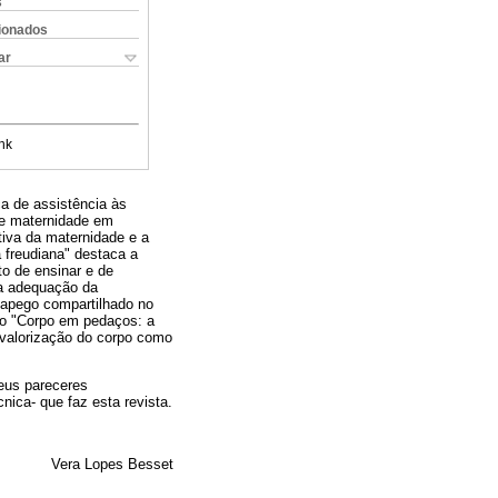
s
cionados
ar
nk
ca de assistência às
re maternidade em
tiva da maternidade e a
a freudiana" destaca a
o de ensinar e de
 a adequação da
e apego compartilhado no
igo "Corpo em pedaços: a
a valorização do corpo como
eus pareceres
nica- que faz esta revista.
Vera Lopes Besset