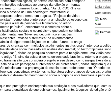
Indicadore
s teóricometodológicas, os textos escolhidos para compor o
ntribuições relevantes ao avanço da reflexão em temas
Links rela
sa área. Em primeiro lugar, o artigo "As LER/DORT e os
linha o desafio de uma abordagem multifatorial e
Compartilh
esquisas sobre o tema; em seguida, "Projetos de vida e
Mais
oolistas", demonstra o interesse na ampliação do escopo das
mo para além da perspectiva biomédica; no artigo
Mais
frimento psíquico", encontramos elementos sobre a
 habilidades sociais e neuroticismo que podem contribuir
Permali
aúde mental; em "Nível socioeconômico e funções
olescentes: revisão sistemática" os levantamentos
vância do rigor metodológico em estudos futuros; o artigo
ares de crianças com múltiplos acolhimentos institucionais" interroga a políti
ulnerabilidade social baseado em análise documental; no texto "Opiniões sob
ãográvidas", dados de pesquisa apontam para a relação entre uma visão posi
 o artigo "Ensino da psicanálise na universidade brasileira: retorno à propost
lo transmissão que considera o sujeito e seu desejo como inseparáveis do at
sala de aula: percepção e intervenção de professores", dados sugerem que
nção relacionamse à preparação da escola e dos professores; em "O script d
ferenças conceituais existentes na literatura sobre o apego de casais; o art
sidera o desenvolvimento teórico sobre o corpo na obra freudiana a partir d
que nos prestigiam endereçando sua produção e aos avaliadores que, com s
em para a qualidade do que publicamos. Igualmente, à equipe -de edição e téc