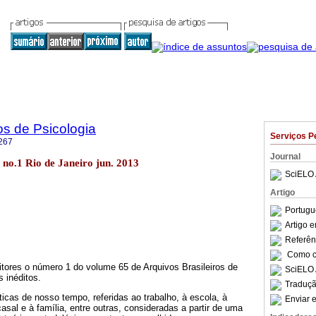
os de Psicologia
Serviços P
267
Journal
5 no.1 Rio de Janeiro jun. 2013
SciELO 
Artigo
Portugu
Artigo 
Referên
Como ci
tores o número 1 do volume 65 de Arquivos Brasileiros de
SciELO 
s inéditos.
Traduçã
cas de nosso tempo, referidas ao trabalho, à escola, à
Enviar e
asal e à família, entre outras, consideradas a partir de uma