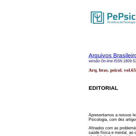
Arquivos Brasileir
versão On-line
ISSN
1809-5
Arq. bras. psicol. vol.6
EDITORIAL
Apresentamos a nossos lei
Psicologia, com dez artigo
Afinados com as problemáti
saúde física e mental, ao c