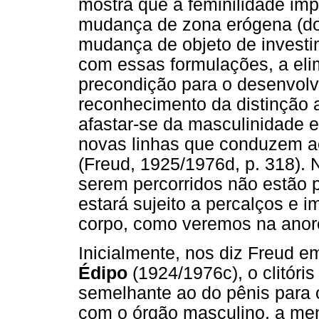
mostra que a feminilidade im
mudança de zona erógena (do 
mudança de objeto de investi
com essas formulações, a elim
precondição para o desenvolv
reconhecimento da distinção 
afastar-se da masculinidade 
novas linhas que conduzem ao
(Freud, 1925/1976d, p. 318).
serem percorridos não estão p
estará sujeito a percalços e 
corpo, como veremos na anor
Inicialmente, nos diz Freud 
Édipo
(1924/1976c), o clitóri
semelhante ao do pênis para 
com o órgão masculino, a me