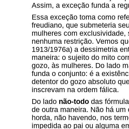
Assim, a exceção funda a reg
Essa exceção toma como refer
freudiano, que submeteria seu
mulheres com exclusividade, 
nenhuma restrição. Vemos qu
1913/1976a) a dessimetria ent
maneira: o sujeito do mito c
gozo, às mulheres. Do lado 
funda o conjunto: é a existênc
detentor do gozo absoluto qu
inscrevam na ordem fálica.
Do lado
não-todo
das fórmula
de outra maneira. Não há um c
horda, não havendo, nos ter
impedida ao pai ou alguma e