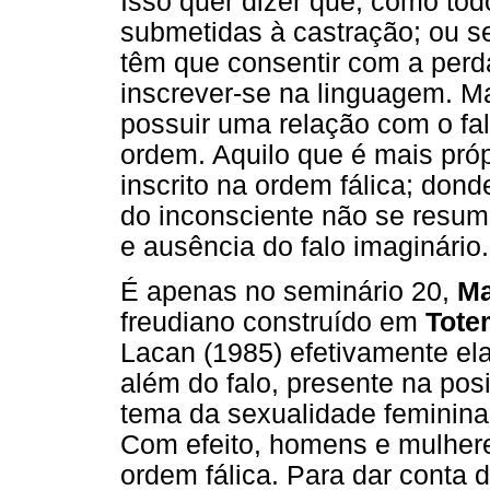
Isso quer dizer que, como tod
submetidas à castração; ou se
têm que consentir com a perd
inscrever-se na linguagem. 
possuir uma relação com o fa
ordem. Aquilo que é mais própr
inscrito na ordem fálica; dond
do inconsciente não se resumi
e ausência do falo imaginário.
É apenas no seminário 20,
Ma
freudiano construído em
Tote
Lacan (1985) efetivamente el
além do falo, presente na pos
tema da sexualidade feminina
Com efeito, homens e mulhere
ordem fálica. Para dar conta 