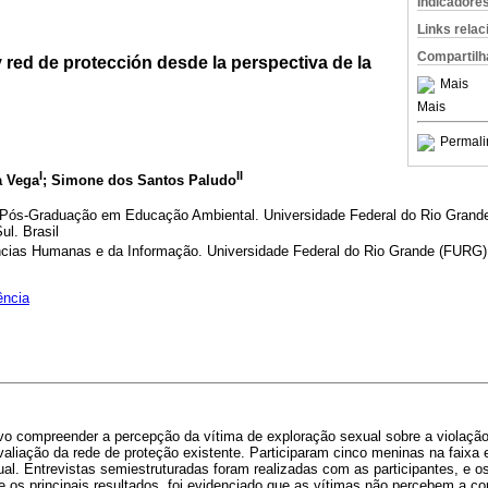
Indicadore
Links rela
Compartilh
 red de protección desde la perspectiva de la
Mais
Mais
Permali
I
II
a Vega
; Simone dos Santos Paludo
Pós-Graduação em Educação Ambiental. Universidade Federal do Rio Grand
l. Brasil
ências Humanas e da Informação. Universidade Federal do Rio Grande (FURG)
ência
vo compreender a percepção da vítima de exploração sexual sobre a violação
liação da rede de proteção existente. Participaram cinco meninas na faixa e
ual. Entrevistas semiestruturadas foram realizadas com as participantes, e 
tre os principais resultados, foi evidenciado que as vítimas não percebem a co