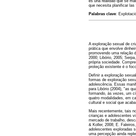
es una realidad que se man
que necesita planificar la
Palabras clave
: Explotaci
A exploração sexual de cr
prática que envolve dinhei
promovendo uma relação des
2000; Libório, 2005; Serpa
própria sociedade. Compre
proteção existente é o foc
Definir a exploração sexua
formas de exploração sexual
adolescência. Essas manife
para Libório (2004), "as q
formando, às vezes, um cír
quatro modalidades, em ca
cultural e social que acaba
Mais recentemente, tais n
crianças e adolescentes v
mercado de trabalho, desca
& Koller, 2008; E. Faleiros
adolescentes exploradas 
uma percepção ainda replet