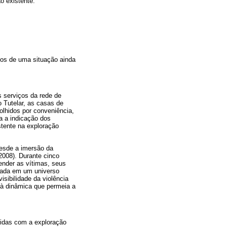
o existente.
ctos de uma situação ainda
s serviços da rede de
 Tutelar, as casas de
olhidos por conveniência,
a a indicação dos
stente na exploração
desde a imersão da
2008). Durante cinco
ender as vítimas, seus
trada em um universo
isibilidade da violência
 à dinâmica que permeia a
vidas com a exploração