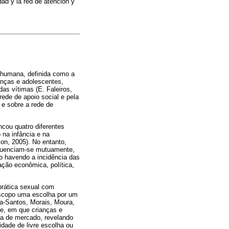
ad y la red de atención y
 humana, definida como a
anças e adolescentes,
das vítimas (E. Faleiros,
rede de apoio social e pela
e sobre a rede de
ncou quatro diferentes
o na infância e na
con, 2005). No entanto,
nfluenciam-se mutuamente,
mo havendo a incidência das
ção econômica, política,
prática sexual com
 escopo uma escolha por um
ra-Santos, Morais, Moura,
ade, em que crianças e
a de mercado, revelando
idade de livre escolha ou