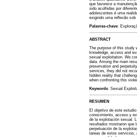
que favorece a manutenção
sido acolhidas por difere
adolescentes é uma realid
exigindo uma reflexão sob 
Palavras-chave
: Exploraç
ABSTRACT
The purpose of this study w
knowledge, access and evalu
sexual exploitation. We co
data. Among the main result
preservation and perpetuity
services, they did not reco
hidden reality that challen
when confronting this viole
Keywords
: Sexual Exploit
RESUMEN
El objetivo de este estudi
conocimiento, acceso y eva
de la explotación sexual. L
resultados mostraron que l
perpetuación de la explota
tareas de estos servicios,