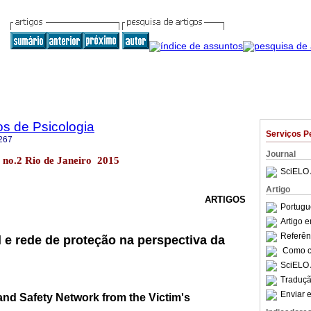
os de Psicologia
Serviços P
267
Journal
67 no.2 Rio de Janeiro 2015
SciELO 
Artigo
ARTIGOS
Portugu
Artigo 
Referên
 e rede de proteção na perspectiva da
Como ci
SciELO 
Traduçã
Enviar e
and Safety Network from the Victim's