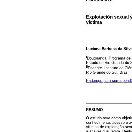
Explotación sexual y
víctima
Luciana Barbosa da Silv
I
Doutoranda. Programa de 
Estado do Rio Grande do Su
II
Docente. Instituto de Ci
Rio Grande do Sul. Brasil
Endereço para correspond
RESUMO
O estudo teve como objeti
conhecimento, acesso e ava
vítimas de exploração sex
à análise qualitativa. Den