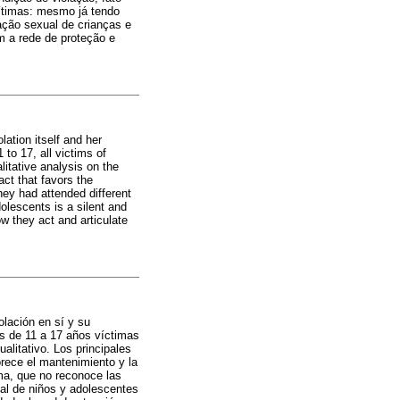
ítimas: mesmo já tendo
ação sexual de crianças e
 a rede de proteção e
lation itself and her
to 17, all victims of
itative analysis on the
act that favors the
hey had attended different
olescents is a silent and
ow they act and articulate
olación en sí y su
as de 11 a 17 años víctimas
alitativo. Los principales
orece el mantenimiento y la
ima, que no reconoce las
ual de niños y adolescentes