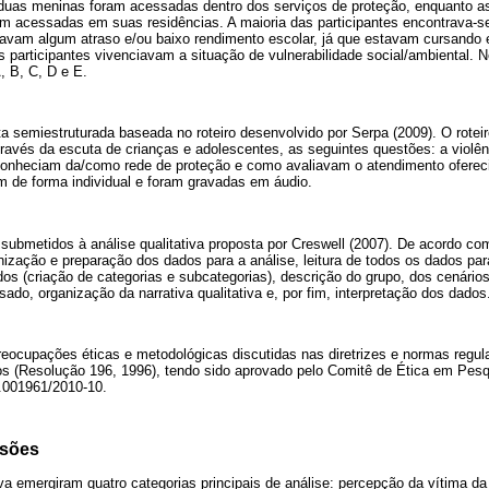
duas meninas foram acessadas dentro dos serviços de proteção, enquanto as 
ram acessadas em suas residências. A maioria das participantes encontrava-s
avam algum atraso e/ou baixo rendimento escolar, já que estavam cursando en
s participantes vivenciavam a situação de vulnerabilidade social/ambiental.
, B, C, D e E.
ta semiestruturada baseada no roteiro desenvolvido por Serpa (2009). O roteir
través da escuta de crianças e adolescentes, as seguintes questões: a violên
conheciam da/como rede de proteção e como avaliavam o atendimento ofereci
m de forma individual e foram gravadas em áudio.
ubmetidos à análise qualitativa proposta por Creswell (2007). De acordo co
ização e preparação dos dados para a análise, leitura de todos os dados par
os (criação de categorias e subcategorias), descrição do grupo, dos cenário
ado, organização da narrativa qualitativa e, por fim, interpretação dos dados
eocupações éticas e metodológicas discutidas nas diretrizes e normas regu
 (Resolução 196, 1996), tendo sido aprovado pelo Comitê de Ética em Pesq
.001961/2010-10.
ssões
ativa emergiram quatro categorias principais de análise: percepção da vítima d