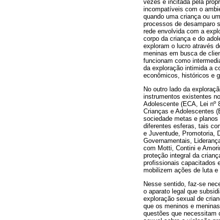
vezes é incitada pela próp
incompatíveis com o ambien
quando uma criança ou um 
processos de desamparo soc
rede envolvida com a explor
corpo da criança e do ado
exploram o lucro através d
meninas em busca de client
funcionam como intermediá
da exploração intimida a c
econômicos, históricos e 
No outro lado da exploraçã
instrumentos existentes no
Adolescente (ECA, Lei nº 
Crianças e Adolescentes (
sociedade metas e planos 
diferentes esferas, tais c
e Juventude, Promotoria, D
Governamentais, Lideranç
com Motti, Contini e Amori
proteção integral da cria
profissionais capacitados 
mobilizem ações de luta e
Nesse sentido, faz-se nec
o aparato legal que subsid
exploração sexual de crian
que os meninos e meninas
questões que necessitam d