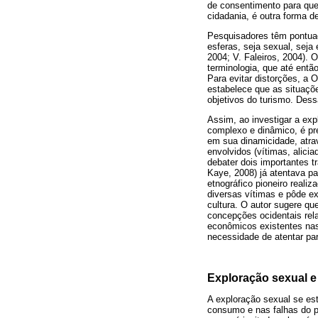
de consentimento para quem
cidadania, é outra forma de
Pesquisadores têm pontuad
esferas, seja sexual, seja
2004; V. Faleiros, 2004). 
terminologia, que até entã
Para evitar distorções, a
estabelece que as situaçõe
objetivos do turismo. Des
Assim, ao investigar a ex
complexo e dinâmico, é pre
em sua dinamicidade, atrave
envolvidos (vítimas, alici
debater dois importantes 
Kaye, 2008) já atentava p
etnográfico pioneiro reali
diversas vítimas e pôde ex
cultura. O autor sugere qu
concepções ocidentais rela
econômicos existentes na
necessidade de atentar pa
Exploração sexual e
A exploração sexual se est
consumo e nas falhas do po