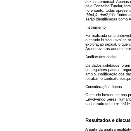
sexual comercial. Apenas 
pelo Conselho Tutelar, fo
no entanto, todas apresent
(
M
=4,4;
dp
=2,07). Todas a
serão identificadas como A
Instrumento
Foi realizada uma entrevis
o estudo buscou avaliar, a
exploração sexual, o que 
As entrevistas acontecera
Análise dos dados
Os dados coletados foram s
os seguintes passos: organ
amplo, codificação dos dad
retratam o contexto pesquis
Considerações éticas
O estudo baseou-se nas pr
Envolvendo Seres Humanos
cadastrado sob o nº 23116
Resultados e discu
A partir da análise qualit