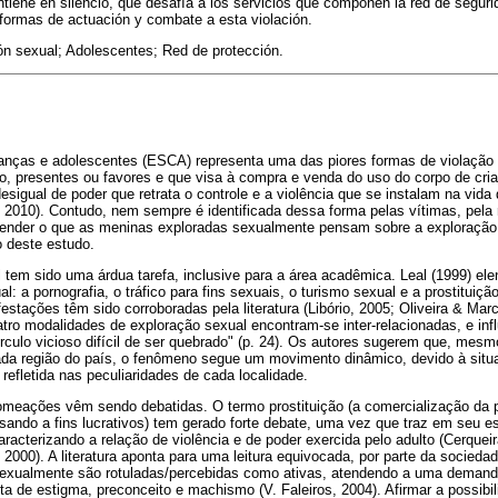
tiene en silencio, que desafía a los servicios que componen la red de segurid
s formas de actuación y combate a esta violación.
ón sexual; Adolescentes; Red de protección.
ianças e adolescentes (ESCA) representa uma das piores formas de violação
ro, presentes ou favores e que visa à compra e venda do uso do corpo de cri
igual de poder que retrata o controle e a violência que se instalam na vida 
, 2010). Contudo, nem sempre é identificada dessa forma pelas vítimas, pela 
ender o que as meninas exploradas sexualmente pensam sobre a exploração 
o deste estudo.
l tem sido uma árdua tarefa, inclusive para a área acadêmica. Leal (1999) ele
: a pornografia, o tráfico para fins sexuais, o turismo sexual e a prostituiçã
stações têm sido corroboradas pela literatura (Libório, 2005; Oliveira & Mar
uatro modalidades de exploração sexual encontram-se inter-relacionadas, e i
culo vicioso difícil de ser quebrado" (p. 24). Os autores sugerem que, mes
da região do país, o fenômeno segue um movimento dinâmico, devido à situa
 refletida nas peculiaridades de cada localidade.
omeações vêm sendo debatidas. O termo prostituição (a comercialização da 
isando a fins lucrativos) tem gerado forte debate, uma vez que traz em seu
racterizando a relação de violência e de poder exercida pelo adulto (Cerquei
, 2000). A literatura aponta para uma leitura equivocada, por parte da socied
sexualmente são rotuladas/percebidas como ativas, atendendo a uma demand
a de estigma, preconceito e machismo (V. Faleiros, 2004). Afirmar a possibil