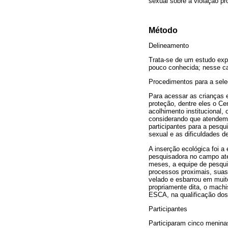
sexual sobre a violação pr
Método
Delineamento
Trata-se de um estudo expl
pouco conhecida; nesse ca
Procedimentos para a sel
Para acessar as crianças 
proteção, dentre eles o C
acolhimento institucional,
considerando que atendem 
participantes para a pesqu
sexual e as dificuldades d
A inserção ecológica foi a
pesquisadora no campo até 
meses, a equipe de pesqui
processos proximais, suas 
velado e esbarrou em muito
propriamente dita, o mach
ESCA, na qualificação dos
Participantes
Participaram cinco menina