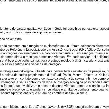
opriamente dita e o seu conhecimento, acesso e avaliação da rede de proteçã
oratório de caráter qualitativo. Esse método foi escolhido por explorar aspe
so, a voz das vítimas de exploração sexual.
eção da amostra
e adolescentes em situação de exploração sexual, foram acionados diferente
entro de Referência Especializado em Assistência Social (CREAS), o Conselho
 organizações governamentais e não governamentais. Tais serviços foram esc
de forma direta a meninos e meninas vítimas. Em cada serviço, foi solicitad
isa. A busca de participantes para o estudo revelou a dinâmica silenciosa exi
e acesso à vítima nos serviços de proteção.
 estratégia metodológica utilizada para nortear todas as etapas da pesquisa, 
a coleta de dados propriamente dita (Prati, Paula, Moura, Poletto, & Koller, 
sa esteve em contato com o contexto da exploração sexual a fim de compre
interações e seus contextos de vida. A inserção ecológica possibilitou a en
s fatores que inviabilizam o acesso de suas vítimas, como: o silêncio e a inv
ismo e o preconceito, e ainda a impunidade e a falta de conhecimento quanto
 agentes/profissionais que atuam no combate dessa violência.
s, com idades entre 11 e 17 anos (
M
=14,8;
dp
=2,38), que já estiveram envol