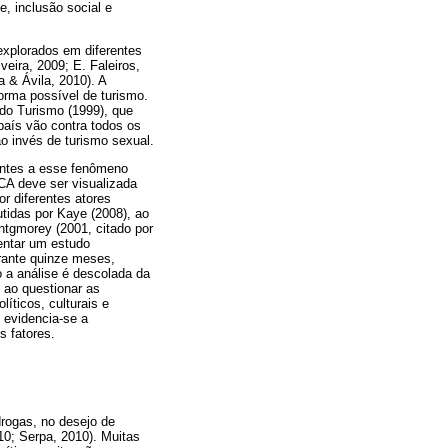
, inclusão social e
explorados em diferentes
eira, 2009; E. Faleiros,
 & Ávila, 2010). A
orma possível de turismo.
 do Turismo (1999), que
país vão contra todos os
o invés de turismo sexual.
entes a esse fenômeno
SCA deve ser visualizada
or diferentes atores
tidas por Kaye (2008), ao
ntgmorey (2001, citado por
entar um estudo
urante quinze meses,
o a análise é descolada da
 ao questionar as
íticos, culturais e
evidencia-se a
 fatores.
drogas, no desejo de
10; Serpa, 2010). Muitas