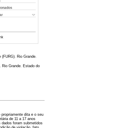
s
cionados
ar
nk
e (FURG). Rio Grande.
. Rio Grande. Estado do
 propriamente dita e o seu
tária de 11 a 17 anos
os dados foram submetidos
ndição de violação, fato