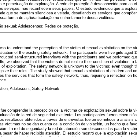
 e perpetuação da exploração. A rede de proteção é desconhecida para as v
ntes serviços, não reconhecem seus papéis. O estudo evidenciou que a explor
ade que se mantém silenciosa e velada, desafiando os serviços que compõem
sua forma de ação/articulação no enfrentamento dessa violência.
ão sexual; Adolescentes; Redes de proteção.
as to understand the perception of the victim of sexual exploitation on the vio
ation of the existing safety network. The participants were five girls aged 11 
nducted semi-structured interviews with the participants and we performed qual
s, we observed that the victims do not realize their condition of violation, a f
 of exploitation. The safety network is unknown to the victims: even though t
gnize their roles. The study showed that sexual exploitation of children and ad
ges the services that form the safety network, thus, requiring a reflection on h
nce.
ation; Adolescent; Safety Network.
o fue comprender la percepción de la víctima de explotación sexual sobre la vi
luación de la red de seguridad existente. Los participantes fueron cinco niñ
os resultados obtenidos a través de entrevistas fueron sometidos a análisis cu
as víctimas no se dan cuenta de la condición de violación, un hecho que fav
ción. La red de seguridad y la red de atención son desconocidas para la víct
 a pesar de haber recibido atención. El estudio mostró que la explotación sex