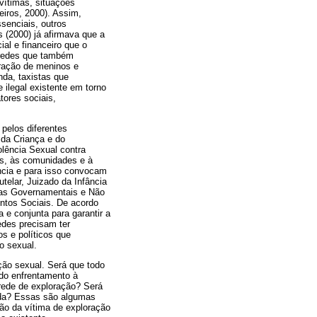
vítimas, situações
eiros, 2000). Assim,
senciais, outros
s (2000) já afirmava que a
ial e financeiro que o
s redes que também
tração de meninos e
nda, taxistas que
ilegal existente em torno
tores sociais,
 pelos diferentes
 da Criança e do
lência Sexual contra
os, às comunidades e à
ncia e para isso convocam
telar, Juizado da Infância
amas Governamentais e Não
ntos Sociais. De acordo
 e conjunta para garantir a
edes precisam ter
s e políticos que
o sexual.
ção sexual. Será que todo
 do enfrentamento à
 rede de exploração? Será
ida? Essas são algumas
ão da vítima de exploração