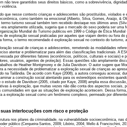
 não teve garantidos seus direitos básicos, como a sobrevivência, dignidade
 violência.
o que nesse contexto crianças e adolescentes são prostituídos, violados e 
 econômica, como também na emocional (Alberto, Silva, Gomes, Araújo, & Oliv
O termo turismo sexual também tem recebido destaque nos últimos anos (Silva
o era amplamente utilizada, sugeria que o mercado do sexo poderia ser uma f
 Organização Mundial do Turismo publicou em 1999 o Código de Ética Mundial
s de exploração sexual praticadas por aqueles que viajam dentro ou fora do 
sa forma, o termo recomendado é exploração sexual no contexto do turismo, a
ploração sexual de crianças e adolescentes, remetendo às modalidades refer
ciso atentar e problematizar para além das classificações tradicionais. A E
ssada por diferentes fatores (econômicos, políticos, culturais e sociais) e p
adores, usuários, agentes de proteção). Essas questões são amplamente discu
trabalhos de Heather Montgmorey e de Julia Davidson. O autor sugere que Mo
ara a necessidade de problematizar a exploração sexual de crianças ao apres
zado na Tailândia. De acordo com Kaye (2008), a autora conseguiu acessar, d
aminar a construção social atentando para os estereótipos existentes quand
e o estudo de Davidson (2005, citado por Kaye, 2008) amplia essa discussão,
tivas à exploração, que muitas vezes não dão conta dos aspectos sociais, pol
s comunidades em que as situações de exploração acontecem. Dessa forma, 
ra a exploração sexual como um fenômeno complexo, permeado por diferentes
 suas interlocuções com risco e proteção
rutura nos pilares da criminalidade, na vulnerabilidade socioeconômica, nas 
der público (Cerqueira-Santos, 2009; Libório, 2004; Mello & Francischini, 20