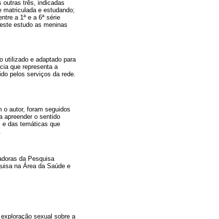
outras três, indicadas
e matriculada e estudando;
tre a 1ª e a 6ª série
 Neste estudo as meninas
o utilizado e adaptado para
cia que representa a
do pelos serviços da rede.
m o autor, foram seguidos
a apreender o sentido
s e das temáticas que
.
ladoras da Pesquisa
uisa na Área da Saúde e
a exploração sexual sobre a