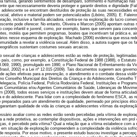
ria família, gerando sentimentos de desamparo, sofrimento e humilhação nas 
te que necessariamente deveria proteger e garantir direitos e dignidade (Fal
adolescente se encontram destituídos de proteção às suas necessidades es
ial, afetivo e material podem ser potencializados (Libório, 2005). E. Faleiro
ação, inclusive a família aliciadora, centra-se na exploração do lucro comerc
lescente pode oferecer. No entanto, Oliveira e Marcon (2005) apontam outra
o corpo infantil e juvenil, como, por exemplo, bares que servem para concen
es, motéis que permitem programas, boates que incentivam tal prática e, ai
rios nesse esquema de exploração. Machado (2006) evidencia que essa rede 
omunidade a revelar a violência sexual. Além disso, a autora sugere que os fa
geográficos sustentam costumes sexuais arcaicos.
o sexual de crianças e adolescentes estão as redes de proteção, legitimadas
 país, como, por exemplo, a Constituição Federal de 1988 (1988), o Estatuto
8.069, 1990), promulgado em 1990, o Plano Nacional de Enfrentamento da Vio
Brasil, 2002) e a Lei nº 12.015 (2009). Tais documentos sugerem aos govern
de ações efetivas para a prevenção, o atendimento e o combate dessa violê
omo Conselho Municipal dos Direitos da Criança e do Adolescente, Conselho Tu
elegacia, Polícia Federal, Polícia Rodoviária Federal, Instituições e Progr
as Comunitárias e/ou Agentes Comunitários de Saúde, Lideranças de Movime
m (2008), todos esses serviços e instituições devem atuar de forma articulada
nça e do adolescente. Para lidar com a complexidade do fenômeno ESCA, as r
e preparados para um atendimento de qualidade, permeado por princípios ético
 garantam qualidade de vida às crianças e adolescentes vítimas da exploraçã
essário avaliar como as redes estão sendo percebidas pela vítima de explora
ia a rede protetiva, ao contemplar dispositivos, ações e intervenções em prol
ças, é percebido pela vítima? Qual a relação que a vítima estabelece com a
 em situação de exploração compreendem a complexidade da violência sofr
e resposta. Por esse motivo, o presente estudo buscou investigar a percepç