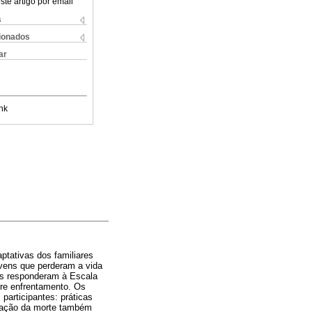
ste artigo por email
s
cionados
ar
nk
ptativas dos familiares
ovens que perderam a vida
ãos responderam à Escala
re enfrentamento. Os
participantes: práticas
egação da morte também