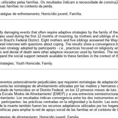
 utilizados pelas famílias. Os resultados indicam a necessidade de construçã
ssas famílias no contexto da perda.
tratégias de enfrentamento; Homicídio juvenil; Família.
lly damaging events that often require adaptive strategies by the family of th
gies used during the first 12 months of mourning, by mothers and siblings of 
 in Brazil's Federal District. Eight mothers and five siblings answered the Wa
red interview with questions about coping. The results show a convergence 
main strategy adopted by participants -
i.e.
, practices focused on religiosity an
s and denial of death were other adaptive resources used by families. The res
xpand the social support network available to these families in the context of th
Strategies; Youth Homicide; Family.
eventos potencialmente perjudiciales que requieren estrategias de adaptación 
senta las estrategias de afrontamiento utilizadas por las madres y hermanos
ultado de homicidios en el Distrito Federal, en los 12 primeros meses de lut
a Escala 'Modos de Afrontamiento' (EMEP) y a una entrevista semiestructura
ntamiento. Los resultados indican convergencia entre los dos instrumentos en 
 participantes: las prácticas centradas en la religiosidad y la ilusión. Las est
e la muerte también fueron los recursos adaptativos utilizados por los hogare
olíticas para ampliar la red de apoyo social de las familias en el contexto de l
rategias de afrontamiento; Homicidio juvenil; Familia.