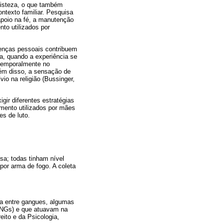
risteza, o que também
ntexto familiar. Pesquisa
apoio na fé, a manutenção
to utilizados por
renças pessoais contribuem
a, quando a experiência se
e temporalmente no
lém disso, a sensação de
io na religião (Bussinger,
ir diferentes estratégias
mento utilizados por mães
s de luto.
isa; todas tinham nível
por arma de fogo. A coleta
ta entre gangues, algumas
ONGs) e que atuavam na
eito e da Psicologia,