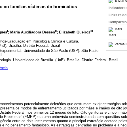
Enviar e
o en familias víctimas de homicidios
Indicadore
Links rela
Compartilh
Mais
I
II
III
gues
; Maria Auxiliadora Dessen
; Elizabeth Queiroz
Mais
Pós-Graduação em Psicologia Clínica e Cultura.
Permali
B). Brasília. Distrito Federal. Brasil
Experimental. Universidade de São Paulo (USP). São Paulo.
il
ologia. Universidade de Brasília. (UnB). Brasília. Distrito Federal. Brasil
ência
ontecimentos potencialmente deletérios que costumam exigir estratégias ada
apresenta os modos de enfrentamento utilizados por mães e irmãos de oito j
istrito Federal, nos primeiros 12 meses de luto. Oito genitoras e cinco irm
de Problemas' (EMEP) e a uma entrevista semiestruturada com questões sob
ência entre os dois instrumentos quanto à principal estratégia adotada pelos 
ade e no pensamento fantasioso. As estratégias centradas no problema e a n