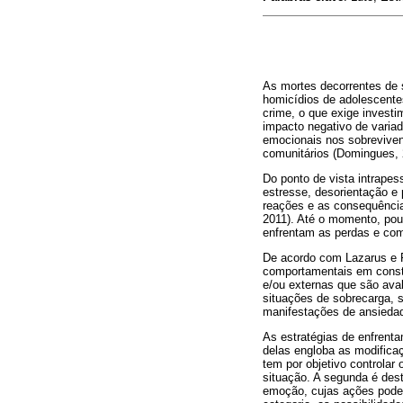
As mortes decorrentes de 
homicídios de adolescente
crime, o que exige invest
impacto negativo de variad
emocionais nos sobreviven
comunitários (Domingues, 
Do ponto de vista intrapes
estresse, desorientação e 
reações e as consequência
2011). Até o momento, pou
enfrentam as perdas e com
De acordo com Lazarus e 
comportamentais em consta
e/ou externas que são ava
situações de sobrecarga, s
manifestações de ansiedad
As estratégias de enfrent
delas engloba as modifica
tem por objetivo controlar
situação. A segunda é des
emoção, cujas ações podem