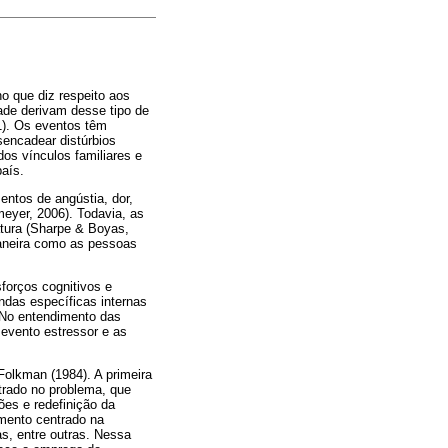
o que diz respeito aos
ade derivam desse tipo de
1). Os eventos têm
sencadear distúrbios
os vínculos familiares e
aís.
entos de angústia, dor,
meyer, 2006). Todavia, as
atura (Sharpe & Boyas,
maneira como as pessoas
forços cognitivos e
ndas específicas internas
 No entendimento das
 evento estressor e as
Folkman (1984). A primeira
trado no problema, que
ões e redefinição da
mento centrado na
s, entre outras. Nessa