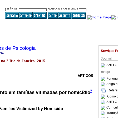
os de Psicologia
Serviços P
267
Journal
67 no.2 Rio de Janeiro 2015
SciELO 
Artigo
ARTIGOS
Portugu
Artigo 
Referên
*
nto em famílias vitimadas por homicídio
Como ci
SciELO 
Curricu
Families Victimized by Homicide
Traduçã