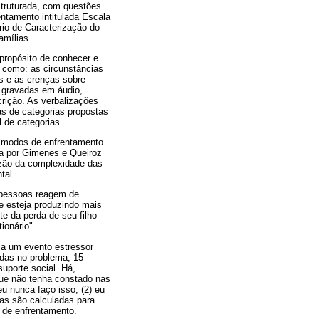
struturada, com questões
entamento intitulada Escala
io de Caracterização do
amílias.
 propósito de conhecer e
s como: as circunstâncias
es e as crenças sobre
, gravadas em áudio,
crição. As verbalizações
as de categorias propostas
l de categorias.
s modos de enfrentamento
ra por Gimenes e Queiroz
razão da complexidade das
tal.
s pessoas reagem de
e esteja produzindo mais
te da perda de seu filho
ionário"
.
 a um evento estressor
adas no problema, 15
uporte social. Há,
que não tenha constado nas
eu nunca faço isso, (2) eu
tas são calculadas para
a de enfrentamento.