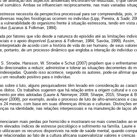
des de alteração dos aspectos ambientais encontram-se reduzidas, o que favo
ível somático. Ambas se influenciam reciprocamente, nas mais variadas situa
 estresse necessita da perspectiva processual para ser compreendida, pois,
diversas reações fisiológicas ocorrem no indivíduo (Lipp, Pereira, & Sadir, 2
 a vulnerabilidade do organismo frente à situação estressora, tendo em vista 
ivíduo (Lazarus & Folkman, 1984).
ada por fatores que vão desde a natureza do episódio até as limitações individ
ociais e o apoio disponível (Lazarus & Folkman, 1984; Savóia, 1999). Assim,
 interpretado de acordo com a história de vida do ser humano, de seus valore
a-se, portanto, de um processo dinâmico que engloba a interação do indivíduo 
. S. Stroebe, Hansson, W. Stroebe e Schut (2007) propõem que o enfrentame
são direcionados a reduzir, administrar e tolerar as situações decorrentes do
 indesejadas. Quando isso acontece, segundo os autores, pode-se afirmar que
u um resultado positivo para o indivíduo.
s sobre o luto, alguns pesquisadores têm levado em consideração as caracter
s óbitos. Os trabalhos sugerem que há relação entre a origem cultural e o co
amento por eles adotadas (Laurie & Neimeyer, 2008; Sharpe, 2015; Sharpe & 
meyer (2008), por exemplo, avalia o processo de luto de afro-americanos e c
os 24 meses, com base em suas diferenças étnicas e culturais. Distinções en
ças na identidade, nas relações interpessoais e na manutenção de laços a
rienciaram mais perdas por homicídio e mostraram-se mais conectados ao e
 elevados índices de estresse psicológico e sofrimento na família. Laurie e
o utilizavam os recursos disponíveis na rede de saúde mental, quando comp
r relacionadas ao fato de a cultura africana supervalorizar valores e crenç