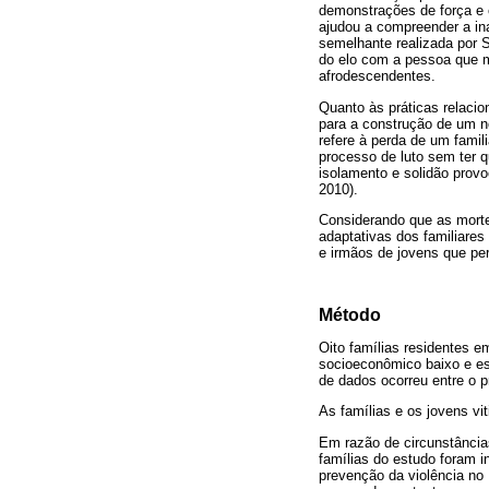
demonstrações de força e
ajudou a compreender a ina
semelhante realizada por 
do elo com a pessoa que m
afrodescendentes.
Quanto às práticas relacio
para a construção de um n
refere à perda de um famili
processo de luto sem ter 
isolamento e solidão provo
2010).
Considerando que as morte
adaptativas dos familiare
e irmãos de jovens que pe
Método
Oito famílias residentes em
socioeconômico baixo e est
de dados ocorreu entre o p
As famílias e os jovens vi
Em razão de circunstância
famílias do estudo foram 
prevenção da violência no 