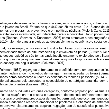
situações de violência têm chamado a atenção nos últimos anos, sobretudo n
s e jovens no Brasil. Estima-se que 44% dos óbitos entre 12 e 18 anos de id
imentos em programas preventivos e em políticas públicas (Melo & Cano, 201
a extensão e intensidade, em diferentes níveis e contextos. Tanto podem de
tes (Raphael, Stevens, & Dunsmore, 2006) como promover a desintegração d
2010), além de causar prejuízos ao desenvolvimento econômico e social do p
soal, por exemplo, o processo de luto dos familiares costuma associar sentim
perplexidade frente às circunstâncias que envolvem as perdas (Currier & Nei
s desses episódios são temas ainda insuficientemente explorados pela liter
cos grupos de pesquisa têm investido em pesquisas longitudinais sobre a 
o conseguem seguir adiante (Folkman, 2007).
Folkman (1984),
coping
ou enfrentamento é definido como um conjunto de "es
nte mudança, com o objetivo de manejar (minimizar, evitar ou tolerar) dema
liadas como sobrecarga ou como excedendo os recursos pessoais" (p. 141).
ão salientados dois aspectos: a necessidade de estratégias para lidar com o
e daí decorrentes (Lazarus, 1966).
amento são subdividas em duas categorias, conforme proposto por Lazarus e 
ções da relação entre a pessoa e o ambiente, denominada enfrentamento cen
 ou alterar o problema provocador de tensão, permitindo que ocorram negociaç
tinada a adequar a resposta emocional ao problema e é chamada de enfrenta
 envolver distanciamento, esquiva, negação, uso de substâncias psicoativa