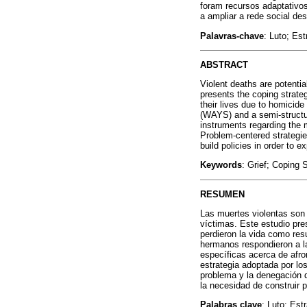
foram recursos adaptativos
a ampliar a rede social de
Palavras-chave
: Luto; Es
ABSTRACT
Violent deaths are potentia
presents the coping strate
their lives due to homicide
(WAYS) and a semi-structu
instruments regarding the 
Problem-centered strategie
build policies in order to e
Keywords
: Grief; Coping 
RESUMEN
Las muertes violentas son 
víctimas. Este estudio pre
perdieron la vida como res
hermanos respondieron a l
específicas acerca de afro
estrategia adoptada por los
problema y la denegación d
la necesidad de construir p
Palabras clave
: Luto; Est