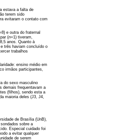
 estava a falta de
ão terem sido
tra evitaram o contato com
=
8) e outra do fraternal
par (
n=
1) tiveram,
48,5 anos. Quanto à
e três haviam concluído o
ercer trabalhos
laridade: ensino médio em
co irmãos participantes,
era do sexo masculino
os demais frequentavam a
es (filhos), sendo esta a
da maioria deles (J3, J4,
rsidade de Brasília (UnB),
e sondados sobre a
ido. Especial cuidado foi
modo a evitar qualquer
tunidade de serem