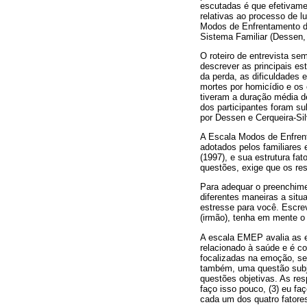
escutadas é que efetivame
relativas ao processo de l
Modos de Enfrentamento d
Sistema Familiar (Dessen, 
O roteiro de entrevista se
descrever as principais es
da perda, as dificuldades 
mortes por homicídio e os 
tiveram a duração média de
dos participantes foram su
por Dessen e Cerqueira-Sil
A Escala Modos de Enfrent
adotados pelos familiares 
(1997), e sua estrutura fa
questões, exige que os re
Para adequar o preenchimen
diferentes maneiras a sit
estresse para você. Escreva
(irmão), tenha em mente o 
A escala EMEP avalia as es
relacionado à saúde e é co
focalizadas na emoção, set
também, uma questão subje
questões objetivas. As res
faço isso pouco, (3) eu fa
cada um dos quatro fatores