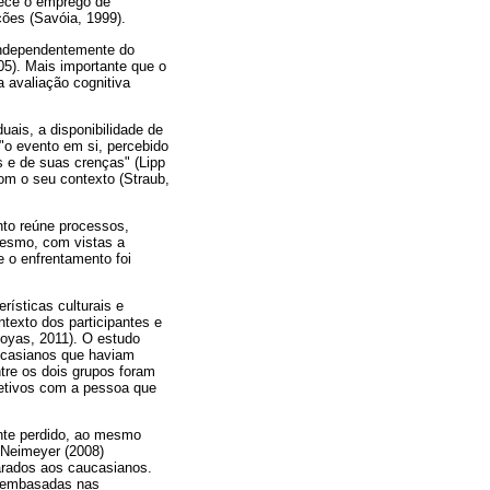
rece o emprego de
ções (Savóia, 1999).
 independentemente do
005). Mais importante que o
a avaliação cognitiva
uais, a disponibilidade de
 "o evento em si, percebido
s e de suas crenças" (Lipp
com o seu contexto (Straub,
nto reúne processos,
 mesmo, com vistas a
 o enfrentamento foi
ísticas culturais e
ntexto dos participantes e
Boyas, 2011). O estudo
aucasianos que haviam
tre os dois grupos foram
fetivos com a pessoa que
nte perdido, ao mesmo
 Neimeyer (2008)
arados aos caucasianos.
as embasadas nas