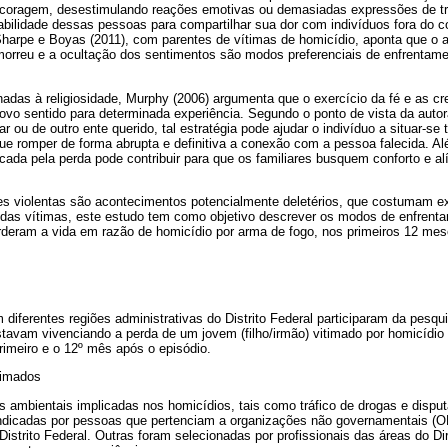
 coragem, desestimulando reações emotivas ou demasiadas expressões de t
bilidade dessas pessoas para compartilhar sua dor com indivíduos fora do co
Sharpe e Boyas (2011), com parentes de vítimas de homicídio, aponta que o 
orreu e a ocultação dos sentimentos são modos preferenciais de enfrentamen
nadas à religiosidade, Murphy (2006) argumenta que o exercício da fé e as c
ovo sentido para determinada experiência. Segundo o ponto de vista da autor
ar ou de outro ente querido, tal estratégia pode ajudar o indivíduo a situar-s
que romper de forma abrupta e definitiva a conexão com a pessoa falecida. A
cada pela perda pode contribuir para que os familiares busquem conforto e alív
s violentas são acontecimentos potencialmente deletérios, que costumam exig
s das vítimas, este estudo tem como objetivo descrever os modos de enfrenta
rderam a vida em razão de homicídio por arma de fogo, nos primeiros 12 mese
 diferentes regiões administrativas do Distrito Federal participaram da pesqu
avam vivenciando a perda de um jovem (filho/irmão) vitimado por homicídio 
rimeiro e o 12º mês após o episódio.
timados
s ambientais implicadas nos homicídios, tais como tráfico de drogas e dispu
indicadas por pessoas que pertenciam a organizações não governamentais (
Distrito Federal. Outras foram selecionadas por profissionais das áreas do Dir