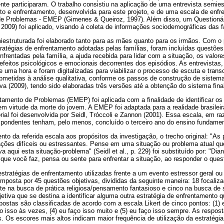
nte participaram. O trabalho consistiu na aplicação de uma entrevista semie
uto e enfrentamento, desenvolvida para este projeto, e de uma escala de enfr
e Problemas - EMEP (Gimenes & Queiroz, 1997). Além disso, um Questionár
2009) foi aplicado, visando
à
coleta de informações sociodemográficas das f
miestruturada foi elaborado tanto para as mães quanto para os irmãos. Com o
tratégias de enfrentamento adotadas pelas famílias, foram incluídas questõe
enfrentadas pela família, a ajuda recebida para lidar com a situação, os valor
efeitos psicológicos e emocionais decorrentes dos episódios. As entrevistas
 uma hora e foram digitalizadas para viabilizar o processo de escuta e trans
bmetidas à análise qualitativa, conforme os passos de construção de sistem
va (2009), tendo sido elaboradas três versões até a obtenção do sistema fina
amento de Problemas (EMEP) foi aplicada com a finalidade de identificar o
em virtude da morte do jovem. A EMEP foi adaptada para a realidade brasilei
torial foi desenvolvida por Seidl, Tróccoli e Zannon (2001). Essa escala, em 
spondentes tenham, pelo menos, concluído o terceiro ano do ensino fundamen
to da referida escala aos propósitos da investigação, o trecho original: "A
uações difíceis ou estressantes. Pense em uma situação ou problema atual qu
 aqui esta situação-problema" (Seidl et al., p. 229) foi substituído por: "Dian
que você faz, pensa ou sente para enfrentar a situação, ao responder o quest
tratégias de enfrentamento utilizadas frente a um evento estressor geral ou
mposta por 45 questões objetivas, divididas da seguinte maneira: 18 focaliz
e na busca de prática religiosa/pensamento fantasioso e cinco na busca de s
tiva que se destina a identificar alguma outra estratégia de enfrentamento 
postas são classificadas de acordo com a escala Likert de cinco pontos: (1) 
ço isso às vezes, (4) eu faço isso muito e (5) eu faço isso sempre. As respos
. Os escores mais altos indicam maior frequência de utilização da estratégi