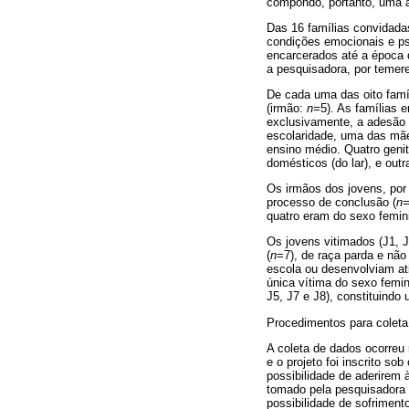
compondo, portanto, uma a
Das 16 famílias convidadas
condições emocionais e ps
encarcerados até a época 
a pesquisadora, por temere
De cada uma das oito famí
(irmão:
n=
5). As famílias e
exclusivamente, a adesão 
escolaridade, uma das mãe
ensino médio. Quatro genit
domésticos (do lar), e ou
Os irmãos dos jovens, por
processo de conclusão (
n
quatro eram do sexo femin
Os jovens vitimados (J1, J
(
n
=7), de raça parda e nã
escola ou desenvolviam ati
única vítima do sexo femin
J5, J7 e J8), constituindo 
Procedimentos para coleta
A coleta de dados ocorreu 
e o projeto foi inscrito s
possibilidade de aderirem 
tomado pela pesquisadora q
possibilidade de sofrimen