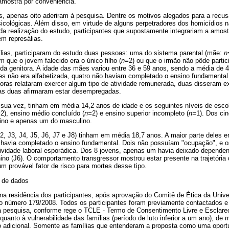
mostra por conveniência.
, apenas oito aderiram à pesquisa. Dentre os motivos alegados para a recusa
icológicas. Além disso, em virtude de alguns perpetradores dos homicídios n
da realização do estudo, participantes que supostamente integrariam a amos
m represálias.
lias, participaram do estudo duas pessoas: uma do sistema parental (mãe:
n
m que o jovem falecido era o único filho (
n=
2) ou que o irmão não pôde partici
da genitora. A idade das mães variou entre 36 e 59 anos, sendo a média de 
s não era alfabetizada, quatro não haviam completado o ensino fundamental 
oras relataram exercer algum tipo de atividade remunerada, duas disseram ex
tras duas afirmaram estar desempregadas.
 sua vez, tinham em média 14,2 anos de idade e os seguintes níveis de esco
=
2), ensino médio concluído (
n=
2) e ensino superior incompleto (
n=
1). Dos cin
ino e apenas um do masculino.
2, J3, J4, J5, J6, J7 e J8) tinham em média 18,7 anos. A maior parte deles 
o havia completado o ensino fundamental. Dois não possuíam "ocupação", e 
vidade laboral esporádica. Dos 8 jovens, apenas um havia deixado dependent
ino (J6). O comportamento transgressor mostrou estar presente na trajetória 
um provável fator de risco para mortes desse tipo.
 de dados
na residência dos participantes, após aprovação do Comitê de Ética da Unive
ob o número 179/2008. Todos os participantes foram previamente contactados 
à pesquisa, conforme rege o TCLE - Termo de Consentimento Livre e Esclarec
uanto à vulnerabilidade das famílias (período de luto inferior a um ano), de 
to adicional. Somente as famílias que entenderam a proposta como uma opor