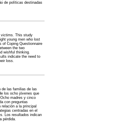
o de políticas destinadas
e victims. This study
eight young men who lost
ys of Coping Questionnaire
between the two
d wishful thinking.
ults indicate the need to
eir loss.
de las familias de las
 de los ocho jóvenes que
o. Ocho madres y cinco
da con preguntas
relación a la principal
rategias centradas en el
s. Los resultados indican
a pérdida.