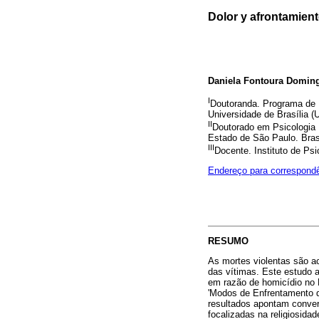
Dolor y afrontamient
Daniela Fontoura Domin
I
Doutoranda. Programa de 
Universidade de Brasília (Un
II
Doutorado em Psicologia 
Estado de São Paulo. Bras
III
Docente. Instituto de Psic
Endereço para correspond
RESUMO
As mortes violentas são ac
das vítimas. Este estudo 
em razão de homicídio no D
'Modos de Enfrentamento 
resultados apontam converg
focalizadas na religiosid