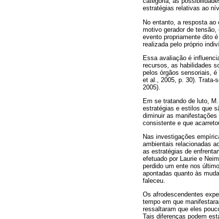
categoria, as possibilida
estratégias relativas ao n
No entanto, a resposta ao
motivo gerador de tensão, 
evento propriamente dito é
realizada pelo próprio ind
Essa avaliação é influenci
recursos, as habilidades s
pelos órgãos sensoriais, é
et al., 2005, p. 30). Trat
2005).
Em se tratando de luto, M
estratégias e estilos que 
diminuir as manifestações
consistente e que acarreto
Nas investigações empírica
ambientais relacionadas ao
as estratégias de enfrent
efetuado por Laurie e Nei
perdido um ente nos últim
apontadas quanto às mudan
faleceu.
Os afrodescendentes expe
tempo em que manifestaram
ressaltaram que eles pouc
Tais diferenças podem esta