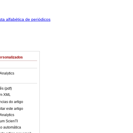
ersonalizados
Analytics
ês (pdf)
em XML
cias do artigo
tar este artigo
Analytics
lum ScienTI
o automática