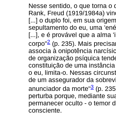
Nesse sentido, o que torna o
Rank, Freud (1919/1984a) vinc
[...] o duplo foi, em sua orig
sepultamento do eu, uma 'ené
[...], e é provável que a alma 
2
corpo"
(p. 235). Mais precisa
associa à onipotência narcísic
de organização psíquica tend
constituição de uma instância 
o eu, limita-o. Nessas circunst
de um assegurador da sobrevi
3
anunciador da morte"
(p. 235
perturba porque, mediante sua
permanecer oculto - o temor 
consciente.