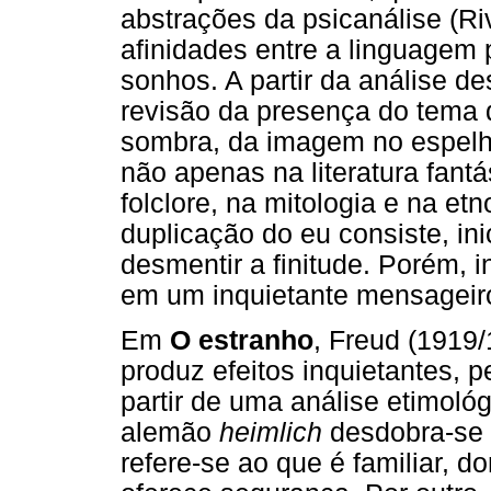
abstrações da psicanálise (Riv
afinidades entre a linguagem 
sonhos. A partir da análise d
revisão da presença do tema d
sombra, da imagem no espelho,
não apenas na literatura fan
folclore, na mitologia e na et
duplicação do eu consiste, i
desmentir a finitude. Porém, 
em um inquietante mensageir
Em
O estranho
, Freud (1919/
produz efeitos inquietantes, pe
partir de uma análise etimoló
alemão
heimlich
desdobra-se 
refere-se ao que é familiar, d