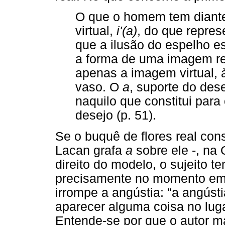
O que o homem tem diante
virtual,
i'(a)
, do que repre
que a ilusão do espelho es
a forma de uma imagem re
apenas a imagem virtual, 
vaso. O
a
, suporte do dese
naquilo que constitui pa
desejo (p. 51).
Se o buquê de flores real con
Lacan grafa
a
sobre ele -, na 
direito do modelo, o sujeito t
precisamente no momento em 
irrompe a angústia: "a angús
aparecer alguma coisa no luga
Entende-se por que o autor m