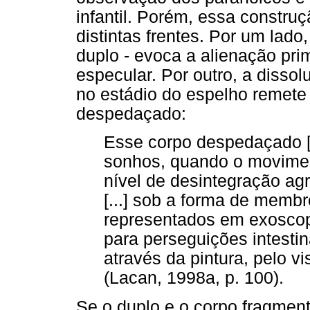
infantil. Porém, essa constr
distintas frentes. Por um lado
duplo - evoca a alienação pr
especular. Por outro, a disso
no estádio do espelho remete
despedaçado:
Esse corpo despedaçado [.
sonhos, quando o movimen
nível de desintegração agr
[...] sob a forma de membr
representados em exoscop
para perseguições intesti
através da pintura, pelo v
(Lacan, 1998a, p. 100).
Se o duplo e o corpo fragme