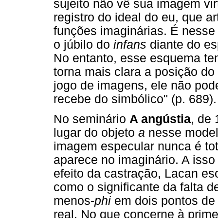
sujeito não vê sua imagem vir
registro do ideal do eu, que ar
funções imaginárias. É nesse
o júbilo do
infans
diante do es
No entanto, esse esquema tem 
torna mais clara a posição do
jogo de imagens, ele não pod
recebe do simbólico" (p. 689).
No seminário
A angústia
, de
lugar do objeto
a
nesse modelo
imagem especular nunca é tot
aparece no imaginário. A isso
efeito da castração, Lacan e
como o significante da falta 
menos-
phi
em dois pontos de s
real. No que concerne à prime