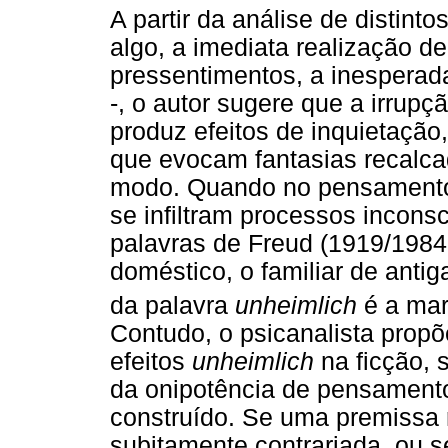
A partir da análise de distinto
algo, a imediata realização d
pressentimentos, a inesperad
-, o autor sugere que a irrup
produz efeitos de inquietação
que evocam fantasias recalca
modo. Quando no pensamento 
se infiltram processos inconsc
palavras de Freud (1919/1984a):
doméstico, o familiar de antig
da palavra
unheimlich
é a mar
Contudo, o psicanalista prop
efeitos
unheimlich
na ficção, 
da onipotência de pensamento
construído. Se uma premissa r
subitamente contrariada, ou s