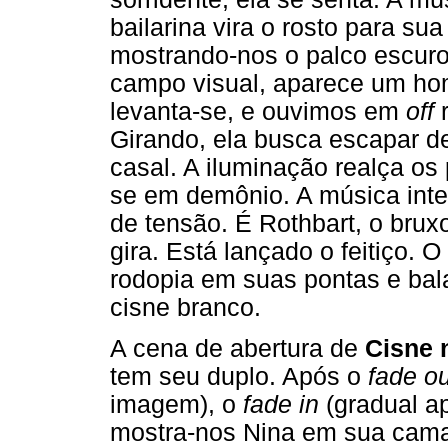
bailarina vira o rosto para sua
mostrando-nos o palco escuro,
campo visual, aparece um hom
levanta-se, e ouvimos em
off
r
Girando, ela busca escapar d
casal. A iluminação realça o
se em demônio. A música inten
de tensão. É Rothbart, o brux
gira. Está lançado o feitiço. 
rodopia em suas pontas e bal
cisne branco.
A cena de abertura de
Cisne 
tem seu duplo. Após o
fade ou
imagem), o
fade in
(gradual a
mostra-nos Nina em sua cama,