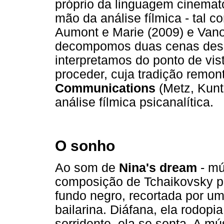
próprio da linguagem cinemat
mão da análise fílmica - tal c
Aumont e Marie (2009) e Vanoy
decompomos duas cenas dessa
interpretamos do ponto de vis
proceder, cuja tradição remon
Co
mmunication
s
(Metz, Kunt
análise fílmica psicanalítica.
O sonho
Ao som de
Nina's dream
- mú
composição de Tchaikovsky 
fundo negro, recortada por um
bailarina. Diáfana, ela rodop
sorridente, ela se senta. A m