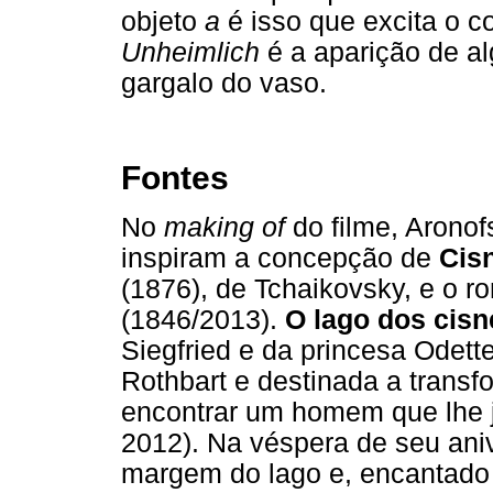
objeto
a
é isso que excita o c
Unheimlich
é a aparição de al
gargalo do vaso.
Fontes
No
making of
do filme, Arono
inspiram a concepção de
Cis
(1876), de Tchaikovsky, e o 
(1846/2013).
O lago dos cisn
Siegfried e da princesa Odett
Rothbart e destinada a transf
encontrar um homem que lhe j
2012). Na véspera de seu aniv
margem do lago e, encantado 