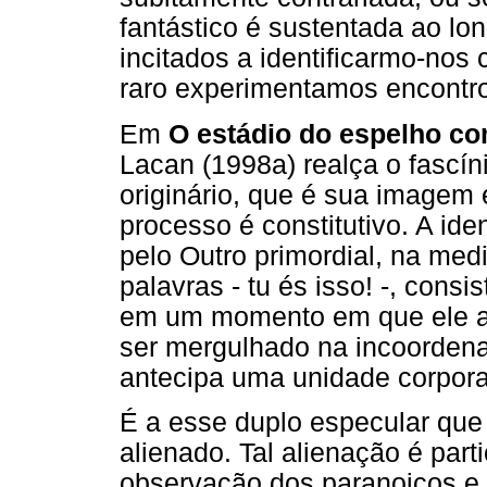
fantástico é sustentada ao lo
incitados a identificarmo-no
raro experimentamos encontros
Em
O estádio do espelho c
Lacan (1998a) realça o fascín
originário, que é sua imagem 
processo é constitutivo. A ide
pelo Outro primordial, na me
palavras - tu és isso! -, consi
em um momento em que ele ai
ser mergulhado na incoordenaç
antecipa uma unidade corpora
É a esse duplo especular que
alienado. Tal alienação é part
observação dos paranoicos e 