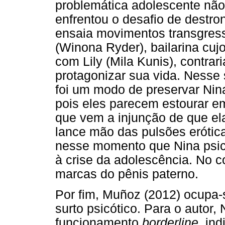
problemática adolescente não 
enfrentou o desafio de destro
ensaia movimentos transgress
(Winona Ryder), bailarina cujo
com Lily (Mila Kunis), contra
protagonizar sua vida. Nesse s
foi um modo de preservar Nina
pois eles parecem estourar em
que vem a injunção de que ela
lance mão das pulsões erótica
nesse momento que Nina psic
à crise da adolescência. No c
marcas do pênis paterno.
Por fim, Muñoz (2012) ocupa
surto psicótico. Para o autor
funcionamento
borderline
, in