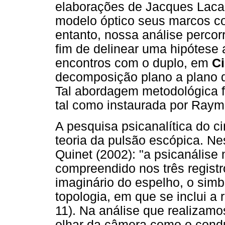
elaborações de Jacques Lacan
modelo óptico seus marcos co
entanto, nossa análise percor
fim de delinear uma hipótese 
encontros com o duplo, em
C
decomposição plano a plano d
Tal abordagem metodológica fil
tal como instaurada por Raym
A pesquisa psicanalítica do 
teoria da pulsão escópica. Nes
Quinet (2002): "a psicanálise
compreendido nos três regist
imaginário do espelho, o simb
topologia, em que se inclui a r
11). Na análise que realizam
olhar da câmera como o condut