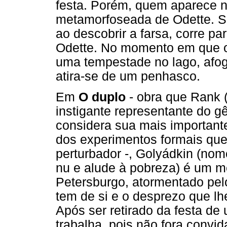
festa. Porém, quem aparece no 
metamorfoseada de Odette. Si
ao descobrir a farsa, corre pa
Odette. No momento em que o 
uma tempestade no lago, afo
atira-se de um penhasco.
Em
O duplo
- obra que Rank 
instigante representante do g
considera sua mais importante
dos experimentos formais que
perturbador -, Golyádkin (no
nu e alude à pobreza) é um m
Petersburgo, atormentado pel
tem de si e o desprezo que lh
Após ser retirado da festa de 
trabalha, pois não fora convi