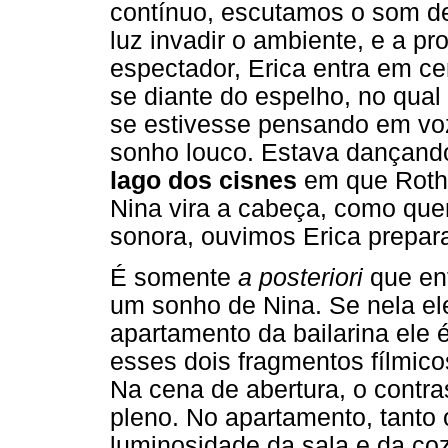
contínuo, escutamos o som de
luz invadir o ambiente, e a pr
espectador, Erica entra em ce
se diante do espelho, no qu
se estivesse pensando em voz
sonho louco. Estava dançand
lago dos cisnes
em que Rothba
Nina vira a cabeça, como que
sonora, ouvimos Erica prepar
É somente
a posteriori
que en
um sonho de Nina. Se nela ele
apartamento da bailarina ele 
esses dois fragmentos fílmic
Na cena de abertura, o contra
pleno. No apartamento, tanto 
luminosidade da sala e da co