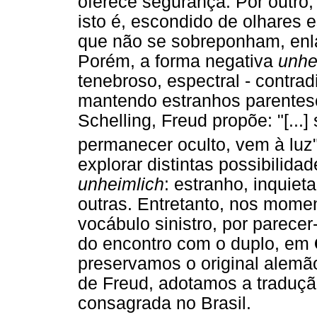
oferece segurança. Por outro, 
isto é, escondido de olhares 
que não se sobreponham, enla
Porém, a forma negativa
unhe
tenebroso, espectral - contra
mantendo estranhos parentes
Schelling, Freud propõe: "[...]
permanecer oculto, vem à luz
explorar distintas possibilida
unheimlich
: estranho, inquieta
outras. Entretanto, nos momen
vocábulo sinistro, por parece
do encontro com o duplo, em
preservamos o original alem
de Freud, adotamos a traduçã
consagrada no Brasil.