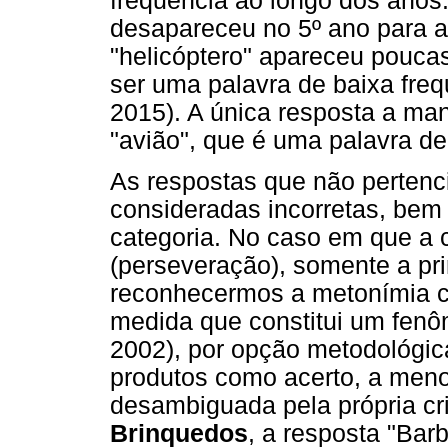
frequência ao longo dos anos.
desapareceu no 5º ano para a
"helicóptero" apareceu pouca
ser uma palavra de baixa freq
2015). A única resposta a man
"avião", que é uma palavra de 
As respostas que não pertenc
consideradas incorretas, bem
categoria. No caso em que a 
(perseveração), somente a pri
reconhecermos a metonímia c
medida que constitui um fenôm
2002), por opção metodológi
produtos como acerto, a meno
desambiguada pela própria cr
Brinquedos
, a resposta "Barb