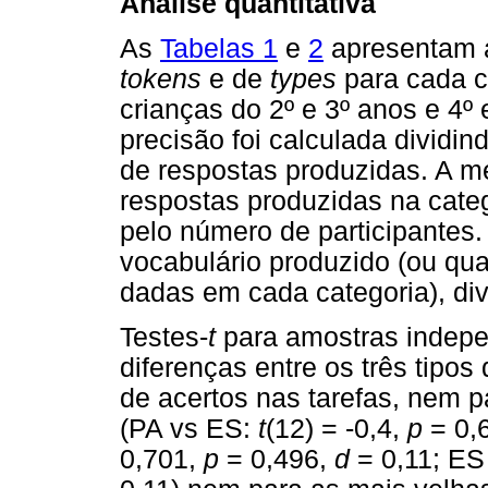
Análise quantitativa
As
Tabelas 1
e
2
apresentam a
tokens
e de
types
para cada ca
crianças do 2º e 3º anos e 4º
precisão foi calculada dividin
de respostas produzidas. A 
respostas produzidas na catego
pelo número de participantes
vocabulário produzido (ou qua
dadas em cada categoria), div
Testes-
t
para amostras indep
diferenças entre os três tipo
de acertos nas tarefas, nem p
(PA vs ES:
t
(12) = -0,4,
p
= 0,
0,701,
p
= 0,496,
d
= 0,11; E