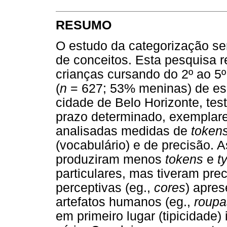
RESUMO
O estudo da categorização se
de conceitos. Esta pesquisa r
crianças cursando do 2º ao 5
(
n
= 627; 53% meninas) de esc
cidade de Belo Horizonte, te
prazo determinado, exemplare
analisadas medidas de
token
(vocabulário) e de precisão. 
produziram menos
tokens
e
t
particulares, mas tiveram pre
perceptivas (eg.,
cores
) apre
artefatos humanos (eg.,
roupa
em primeiro lugar (tipicidade