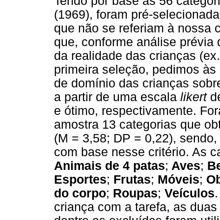
Tendo por base as 56 categori
(1969), foram pré-selecionada
que não se referiam à nossa c
que, conforme análise prévia 
da realidade das crianças (ex
primeira seleção, pedimos às
de domínio das crianças sobre
a partir de uma escala
likert
de
e ótimo, respectivamente. Fo
amostra 13 categorias que obt
(M = 3,58; DP = 0,22), sendo,
com base nesse critério. As c
Animais de 4 patas
;
Aves
;
B
Esportes
;
Frutas
;
Móveis
;
Ob
do corpo
;
Roupas
;
Veículos
.
criança com a tarefa, as dua