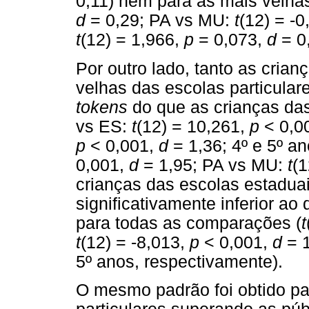
0,11) nem para as mais velha
d
= 0,29; PA vs MU:
t
(12) = -
t
(12) = 1,966,
p
= 0,073,
d
= 0,
Por outro lado, tanto as cria
velhas das escolas particula
tokens
do que as crianças das
vs ES:
t
(12) = 10,261,
p
< 0,0
p
< 0,001,
d
= 1,36; 4º e 5º a
0,001,
d
= 1,95; PA vs MU:
t
(1
crianças das escolas estadu
significativamente inferior a
para todas as comparações (
t
t
(12) = -8,013,
p
< 0,001,
d
= 1
5º anos, respectivamente).
O mesmo padrão foi obtido p