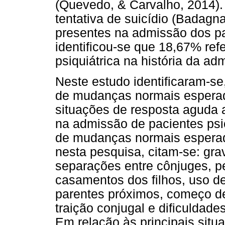
(Quevedo, & Carvalho, 2014). 
tentativa de suicídio (Badagn
presentes na admissão dos pa
identificou-se que 18,67% re
psiquiátrica na história da ad
Neste estudo identificaram-s
de mudanças normais esperad
situações de resposta aguda a
na admissão de pacientes psic
de mudanças normais esperad
nesta pesquisa, citam-se: gra
separações entre cônjuges, pe
casamentos dos filhos, uso de
parentes próximos, começo d
traição conjugal e dificuldade
Em relação às principais situ