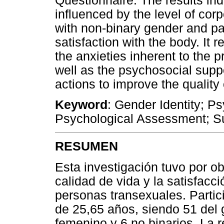
Questionnaire. The results indic
influenced by the level of corp
with non-binary gender and pa
satisfaction with the body. It 
the anxieties inherent to the 
well as the psychosocial supp
actions to improve the quality 
Keyword
: Gender Identity; 
Psychological Assessment; Sub
RESUMEN
Esta investigación tuvo por ob
calidad de vida y la satisfacc
personas transexuales. Parti
de 25,65 años, siendo 51 del
femenino y 6 no binarios. La r