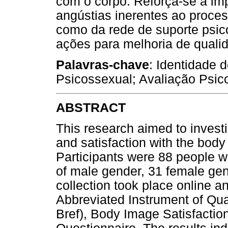
com o corpo. Reforça-se a im
angústias inerentes ao proce
como da rede de suporte psic
ações para melhoria de quali
Palavras-chave
: Identidade
Psicossexual; Avaliação Psico
ABSTRACT
This research aimed to investig
and satisfaction with the body
Participants were 88 people w
of male gender, 31 female ge
collection took place online a
Abbreviated Instrument of Qu
Bref), Body Image Satisfactio