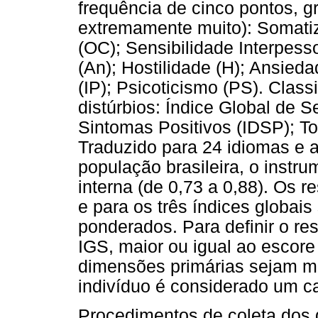
frequência de cinco pontos, g
extremamente muito): Somat
(OC); Sensibilidade Interpess
(An); Hostilidade (H); Ansied
(IP); Psicoticismo (PS). Class
distúrbios: Índice Global de S
Sintomas Positivos (IDSP); To
Traduzido para 24 idiomas e 
população brasileira, o instr
interna (de 0,73 a 0,88). Os 
e para os três índices globai
ponderados. Para definir o res
IGS, maior ou igual ao escore
dimensões primárias sejam ma
indivíduo é considerado um ca
Procedimentos de coleta dos