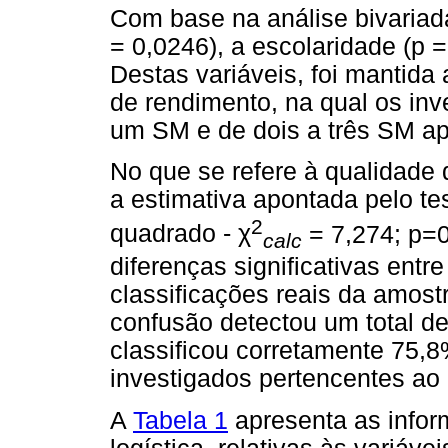
Com base na análise bivariada
= 0,0246), a escolaridade (p =
Destas variáveis, foi mantida a
de rendimento, na qual os in
um SM e de dois a três SM ap
No que se refere à qualidade 
a estimativa apontada pelo te
2
quadrado -
χ
= 7,274; p=0
calc
diferenças significativas entr
classificações reais da amostr
confusão detectou um total d
classificou corretamente 75,
investigados pertencentes ao
A
Tabela 1
apresenta as info