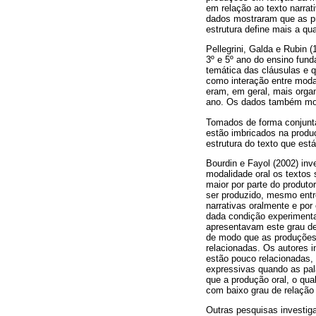
em relação ao texto narra
dados mostraram que as pr
estrutura define mais a qu
Pellegrini, Galda e Rubin 
3º e 5º ano do ensino fund
temática das cláusulas e q
como interação entre modal
eram, em geral, mais orga
ano. Os dados também most
Tomados de forma conjunta,
estão imbricados na produ
estrutura do texto que est
Bourdin e Fayol (2002) inv
modalidade oral os textos
maior por parte do produto
ser produzido, mesmo entre
narrativas oralmente e por
dada condição experimenta
apresentavam este grau de 
de modo que as produções
relacionadas. Os autores i
estão pouco relacionadas,
expressivas quando as pal
que a produção oral, o qu
com baixo grau de relação
Outras pesquisas investiga