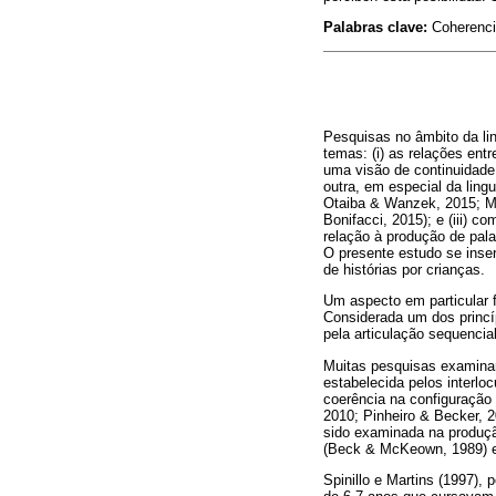
Palab
ras
clave:
Coherencia
Pesquisas no âmbito da li
temas: (i) as relações ent
uma visão de continuidade 
outra, em especial da ling
Otaiba & Wanzek, 2015; Ma
Bonifacci, 2015); e (iii)
relação à produção de pala
O presente estudo se inser
de histórias por crianças.
Um aspecto em particular f
Considerada um dos princíp
pela articulação sequenci
Muitas pesquisas examinam
estabelecida pelos interl
coerência na configuração 
2010; Pinheiro & Becker, 2
sido examinada na produção
(Beck & McKeown, 1989) e
Spinillo e Martins (1997),