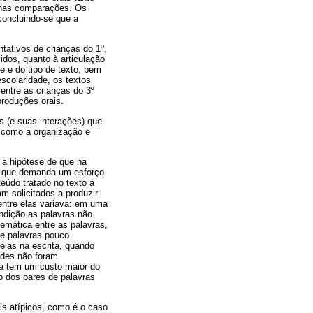
s nas comparações. Os
concluindo-se que a
ntativos de crianças do 1º,
idos, quanto à articulação
e e do tipo de texto, bem
scolaridade, os textos
entre as crianças do 3º
roduções orais.
s (e suas interações) que
 como a organização e
 a hipótese de que na
ta que demanda um esforço
teúdo tratado no texto a
m solicitados a produzir
 entre elas variava: em uma
ndição as palavras não
temática entre as palavras,
e palavras pouco
eias na escrita, quando
ades não foram
ta tem um custo maior do
o dos pares de palavras
fis atípicos, como é o caso