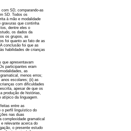
ças com SD, comparando-as
om SD. Todos os
crita à mão e modalidade
 gravuras que continha
tos, dentre eles o
estudo, os dados da
os os grupos, as
os foi quanto ao fato de as
A conclusão foi que as
às habilidades de crianças
ças que apresentavam
Os participantes eram
 modalidades, as
gramatical, menos erros;
nos escolares; (ii) as
crianças com dificuldades
escrita, apesar de que os
a produção de histórias,
 atípico da linguagem.
feitas entre as
 perfil linguístico do
uções nas duas
 a complexidade gramatical
e relevante acerca do
igação, o presente estudo