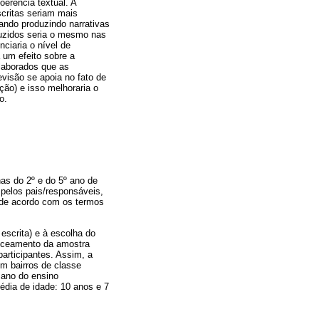
oerência textual. A
scritas seriam mais
ando produzindo narrativas
oduzidos seria o mesmo nas
nciaria o nível de
 um efeito sobre a
elaborados que as
visão se apoia no fato de
ção) e isso melhoraria o
o.
as do 2º e do 5º ano de
 pelos pais/responsáveis,
 de acordo com os termos
escrita) e à escolha do
anceamento da amostra
articipantes. Assim, a
em bairros de classe
 ano do ensino
édia de idade: 10 anos e 7