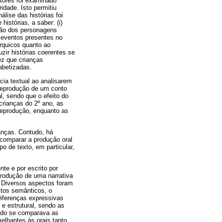
atores foi examinado
idade. Isto permitiu
lise das histórias foi
histórias, a saber: (i)
nção dos personagens
os eventos presentes no
árquicos quanto ao
ir histórias coerentes se
ez que crianças
abetizadas.
cia textual ao analisarem
e reprodução de um conto
l, sendo que o efeito do
crianças do 2º ano, as
 reprodução, enquanto as
anças. Contudo, há
 comparar a produção oral
o de texto, em particular,
nte e por escrito por
trodução de uma narrativa
. Diversos aspectos foram
tos semânticos, o
Diferenças expressivas
 e estrutural, sendo as
ando se comparava as
lhantes às orais tanto