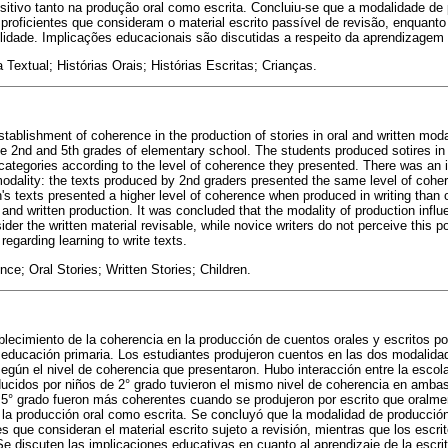
ositivo tanto na produção oral como escrita. Concluiu-se que a modalidade de 
proficientes que consideram o material escrito passível de revisão, enquanto 
idade. Implicações educacionais são discutidas a respeito da aprendizagem d
 Textual; Histórias Orais; Histórias Escritas; Crianças.
tablishment of coherence in the production of stories in oral and written mod
the 2nd and 5th grades of elementary school. The students produced sotires in
l categories according to the level of coherence they presented. There was an 
odality: the texts produced by 2nd graders presented the same level of coher
n's texts presented a higher level of coherence when produced in writing than 
l and written production. It was concluded that the modality of production infl
ider the written material revisable, while novice writers do not perceive this po
regarding learning to write texts.
nce; Oral Stories; Written Stories; Children.
blecimiento de la coherencia en la producción de cuentos orales y escritos p
educación primaria. Los estudiantes produjeron cuentos en las dos modalidad
según el nivel de coherencia que presentaron. Hubo interacción entre la escol
ducidos por niños de 2° grado tuvieron el mismo nivel de coherencia en amba
 5° grado fueron más coherentes cuando se produjeron por escrito que oralme
n la producción oral como escrita. Se concluyó que la modalidad de producción
 que consideran el material escrito sujeto a revisión, mientras que los escrit
Se discuten las implicaciones educativas en cuanto al aprendizaje de la escrit