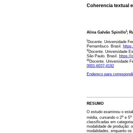
Coherencia textual e
I
Alina Galvão Spinillo
; R
I
Docente. Universidade Fe
Pernambuco. Brasil.
https
II
Docente. Universidade Es
São Paulo. Brasil.
https:/
III
Docente. Universidade Fe
0001-6037-4192
Endereço para correspond
RESUMO
O estudo examinou o estabe
o
o
média, cursando o 2
e 5
classificadas em categoria
modalidade de produção: o
modalidades, enquanto os 