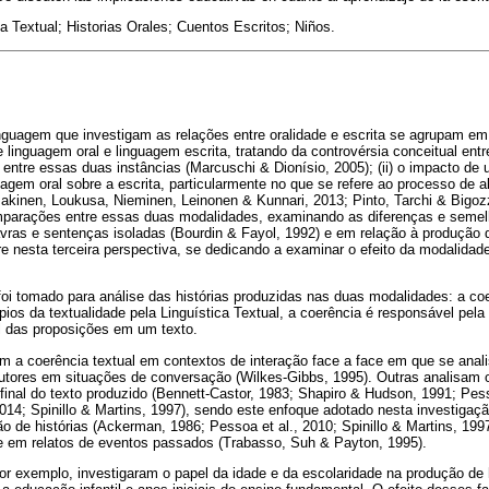
 Textual; Historias Orales; Cuentos Escritos; Niños.
nguagem que investigam as relações entre oralidade e escrita se agrupam em 
re linguagem oral e linguagem escrita, tratando da controvérsia conceitual en
entre essas duas instâncias (Marcuschi & Dionísio, 2005); (ii) o impacto de
uagem oral sobre a escrita, particularmente no que se refere ao processo de a
kinen, Loukusa, Nieminen, Leinonen & Kunnari, 2013; Pinto, Tarchi & Bigozz
 comparações entre essas duas modalidades, examinando as diferenças e seme
vras e sentenças isoladas (Bourdin & Fayol, 1992) e em relação à produção 
e nesta terceira perspectiva, se dedicando a examinar o efeito da modalidade
oi tomado para análise das histórias produzidas nas duas modalidades: a coe
ios da textualidade pela Linguística Textual, a coerência é responsável pela
al das proposições em um texto.
 a coerência textual em contextos de interação face a face em que se anal
ocutores em situações de conversação (Wilkes-Gibbs, 1995). Outras analisam 
final do texto produzido (Bennett-Castor, 1983; Shapiro & Hudson, 1991; Pess
014; Spinillo & Martins, 1997), sendo este enfoque adotado nesta investigaçã
 de histórias (Ackerman, 1986; Pessoa et al., 2010; Spinillo & Martins, 1997
 em relatos de eventos passados (Trabasso, Suh & Payton, 1995).
 por exemplo, investigaram o papel da idade e da escolaridade na produção de 