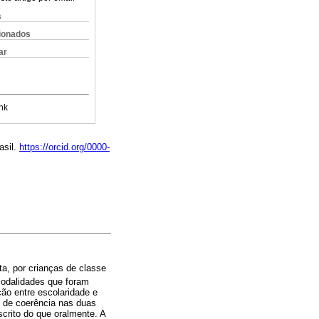
s
cionados
ar
nk
asil.
https://orcid.org/0000-
a, por crianças de classe
modalidades que foram
ão entre escolaridade e
 de coerência nas duas
crito do que oralmente. A