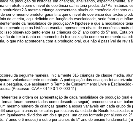
dade na produção de histórias em crianças, analisando, especificamente, a c
ia um efeito sobre o nível de coerência da história produzida? As histórias e
e produzidas? A mesma criança apresentaria níveis de coerência distintos qu
o de ser o mesmo produtor garantiria que o nível de coerência dos textos pr
o da escrita, aqui definido em função da escolaridade, seria fator que influe
ndentemente da modalidade de produção? A hipótese é que a modalidade teria
do esperado que as histórias escritas apresentem níveis de coerência mais 
o isso observado tanto entre as crianças do 2º ano como do 5º ano. Esta pre
 revisão do texto (tanto no momento da textualização como no momento da edi
ória, o que não aconteceria com a produção oral, que não é passível de revisã
correu da seguinte maneira: inicialmente 316 crianças de classe média, alun
iciparam voluntariamente do estudo. A participação das crianças foi autorizada
e a pesquisa, que assinaram o Termo de Consentimento Livre e Esclarecido
squisa (Processo: CAAE-0149.0.172.000-11).
referentes à ordem de apresentação de cada modalidade de produção (oral e 
rês temas foram apresentados como descrito a seguir), procedeu-se a um bal
se um mesmo número de crianças quanto a essas variáveis em cada grupo de p
168 crianças alunas de escolas particulares da cidade do Recife localizadas 
oram igualmente divididos em dois grupos: um grupo formado por alunos do 2º
de: 7 anos e 6 meses) e outro por alunos do 5º ano do ensino fundamental (m