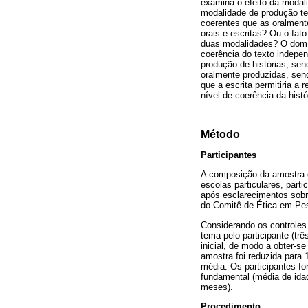
examina o efeito da modali
modalidade de produção ter
coerentes que as oralment
orais e escritas? Ou o fat
duas modalidades? O domíni
coerência do texto indepe
produção de histórias, sen
oralmente produzidas, send
que a escrita permitiria a
nível de coerência da hist
Método
Participantes
A composição da amostra o
escolas particulares, part
após esclarecimentos sobr
do Comitê de Ética em Pe
Considerando os controles 
tema pelo participante (t
inicial, de modo a obter-
amostra foi reduzida para 
média. Os participantes f
fundamental (média de ida
meses).
Procedimento