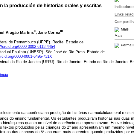
n la producción de historias orales y escritas
Indicadore
Links rela
Compartilh
Mais
II
III
aul Aragão Martins
; Jane Correa
Mais
deral de Pernambuco (UFPE). Recife. Estado de
Permali
://orcid.org/0000-0002-6113-4454
tadual Paulista (UNESP). São José do Rio Preto. Estado de
/orcid.org/0000-0001-6495-731X
deral do Rio de Janeiro (UFRJ). Rio de Janeiro. Estado do Rio de Janeiro. Br
ência
lecimento da coerência na produção de histórias na modalidade oral e escrit
anos do ensino fundamental. Os estudantes produziram histórias nas duas 
s hierárquicas quanto ao nível de coerência que apresentavam. Houve interaç
s textos produzidos pelas crianças do 2º ano apresentavam um mesmo nível
textos das crianças do 5º ano eram mais coerentes quando produzidos por es