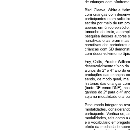
de crianças com síndrome 
Bird, Cleave, White e Hel
com crianças com desenvo
participantes eram solicit
escrita por meio de um pr
apenas um único episódio. 
tamanho do texto, a comple
pesquisa desses autores s
narrativas orais eram mais
narrativas dos portadores
crianças com SD demonstra
com desenvolvimento típico
Fey, Catts, Proctor-Willia
desenvolvimento típico da
alunos do 2º e 4º ano do 
produções das crianças c
sendo, de modo geral, mai
histórias das crianças co
(tanto DE como DNE), nos 
ganhos do 2º para o 4º ano
seja na modalidade oral ou
Procurando integrar os res
modalidades, considerando 
participante. Verifica-se
modalidades, tais como a 
e o vocabulário empregado
efeito da modalidade sobre