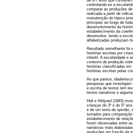
de 6-7 anos que cursavam a
controlando-se a escolarid
comparar as produções de c
realizada a partir de indic
manutenção do tópico princ
principais ao longo de toda
desenvolvimento da históri
estabelecimento da coerên
desenvolve, tendo a escol
alfabetizadas produziam h
Resultado semelhante foi e
histórias escritas por cri
infantil. A escolaridade e
contexto de produção sobre
histórias classificadas em
histórias escritas pelas c
Ao que parece, idade/escol
pesquisas que investigam 
e escrita de textos tem le
textos narrativos e argume
Hidi e Hildyard (1983) inv
crianças do 3º e do 5º an
e de um texto de opinião, 
tomados para comparação e
estabelecimento de relaçõe
foram observadas entre as 
narrativas mais elaborada
produções em função da mo