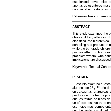
escolaridade teve efeito p
apenas os escritores mais 
não percebem esta possibil
Palavras-chave
: Coerência
ABSTRACT
This study examined the es
class children, attending 
classified into hierarchica
schooling and production m
while the 5th grade childre
positive effect on both ora
proficient writers, who cons
implications are discussed 
Keywords
: Textual Cohere
RESUMEN
El estudio examinó el esta
alumnos de 2º y 5º año de 
en categorías jerárquicas 
producción: los textos pro
que los textos de niños de
un efecto positivo tanto e
escritores más competentes
perciben esta posibilidad. 