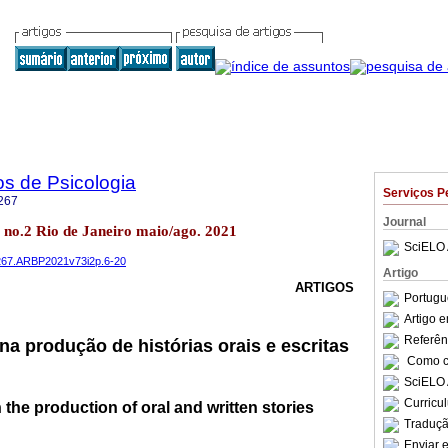
os de Psicologia
Serviços P
267
Journal
73 no.2 Rio de Janeiro maio/ago. 2021
SciELO 
-5267.ARBP2021v73i2p.6-20
Artigo
ARTIGOS
Portugu
Artigo 
Referên
na produção de histórias orais e escritas
Como ci
SciELO 
Curricu
 the production of oral and written stories
Traduçã
Enviar e