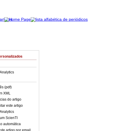
ersonalizados
Analytics
ês (pdf)
em XML
cias do artigo
tar este artigo
Analytics
lum ScienTI
o automática
ste artigo por email