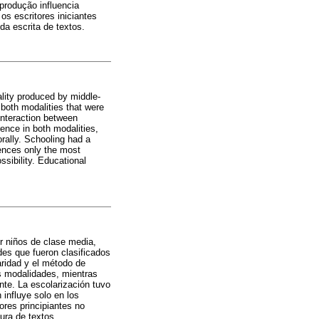
produção influencia
os escritores iniciantes
a escrita de textos.
ality produced by middle-
 both modalities that were
interaction between
ence in both modalities,
orally. Schooling had a
uences only the most
ssibility. Educational
or niños de clase media,
es que fueron clasificados
aridad y el método de
s modalidades, mientras
nte. La escolarización tuvo
 influye solo en los
ores principiantes no
ura de textos.