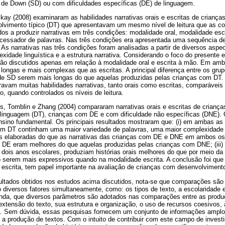
de Down (SD) ou com dificuldades específicas (DE) de linguagem.
mkay (2008) examinaram as habilidades narrativas orais e escritas de crian
lvimento típico (DT) que apresentavam um mesmo nível de leitura que as c
ados a produzir narrativas em três condições: modalidade oral, modalidade es
ocessador de palavras. Nas três condições era apresentada uma sequência de
As narrativas nas três condições foram analisadas a partir de diversos aspec
xidade linguística e a estrutura narrativa. Considerando o foco do presente 
ão discutidos apenas em relação à modalidade oral e escrita à mão. Em amb
 longas e mais complexas que as escritas. A principal diferença entre os grup
 de SD serem mais longas do que aquelas produzidas pelas crianças com DT. 
vam muitas habilidades narrativas, tanto orais como escritas, comparáveis 
, quando controlados os níveis de leitura.
ms, Tomblin e Zhang (2004) compararam narrativas orais e escritas de crian
 linguagem (DT), crianças com DE e com dificuldade não específicas (DNE). 
ensino fundamental. Os principais resultados mostraram que: (i) em ambas as
om DT continham uma maior variedade de palavras, uma maior complexidade 
s elaboradas do que as narrativas das crianças com DE e DNE em ambos os a
m DE eram melhores do que aquelas produzidas pelas crianças com DNE; (iii) 
dois anos escolares, produziam histórias orais melhores do que por meio da 
 serem mais expressivos quando na modalidade escrita. A conclusão foi que 
 escrita, tem papel importante na avaliação de crianças com desenvolvimento
ultados obtidos nos estudos acima discutidos, nota-se que comparações são 
diversos fatores simultaneamente, como: os tipos de texto, a escolaridade e o
, ainda, que diversos parâmetros são adotados nas comparações entre as prod
extensão do texto, sua estrutura e organização, o uso de recursos coesivos,
. Sem dúvida, essas pesquisas fornecem um conjunto de informações amplo 
 a produção de textos. Com o intuito de contribuir com este campo de invest