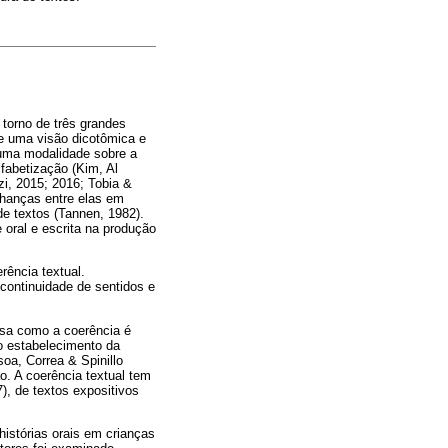
torno de três grandes
tre uma visão dicotômica e
 uma modalidade sobre a
lfabetização (Kim, Al
i, 2015; 2016; Tobia &
lhanças entre elas em
de textos (Tannen, 1982).
 oral e escrita na produção
rência textual.
 continuidade de sentidos e
isa como a coerência é
o estabelecimento da
oa, Correa & Spinillo
o. A coerência textual tem
), de textos expositivos
histórias orais em crianças