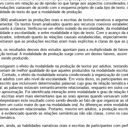
tivo como em relação ao de opinião no que tange aos aspectos considerado
oduções variavam de acordo com o esquema próprio de cada tipo de texto, 
alidade do texto do que a modalidade de produção.
(1984) analisaram as produções orais e escritas de textos narrativos e argume
amental. Os textos foram analisados quanto aos recursos coesivos estabelec
uanto à clareza. Verificou-se um efeito isolado da escolaridade, da modalidad
idade e escolaridade, e entre modalidade e tipo de texto. Com o avanço da e
nizados, sobretudo quanto às relações causais estabelecidas, especialmente 
raram que as produções escritas eram mais explícitas e claras do que as p
 os resultados desses dois estudos apontam para a multiplicidade de fatore
ção textual. A modalidade de produção surge como um destes fatores, assim
á sendo produzido.
estigaram o efeito da modalidade na produção de textos por adultos, testando
 seriam de melhor qualidade do que aqueles produzidos na modalidade escri
r. Contudo, o efeito da modalidade estaria condicionado à organização do con
 adultos com alto nível de escolaridade. Em vista disso, os participantes era
 escrito que incluíssem determinadas palavras cujo grau de relação temática
l, as palavras estavam semanticamente relacionadas, enquanto em outra co
aproximação. Foi identificada interação entre modalidade e grau de relação 
 escritas eram mais elementares que as orais apenas quando versavam sobr
nterpretaram este resultado como sendo devido ao fato de que organizar as id
 tem um custo maior do que na modalidade oral. As diferenças entre modalid
avras estavam relacionadas. Portanto, mesmo em adultos, a produção escri
al é evidenciado quando as relações semânticas não são claras, como no cas
 temática.
m, ainda, as habilidades narrativas orais e escritas de participantes com per