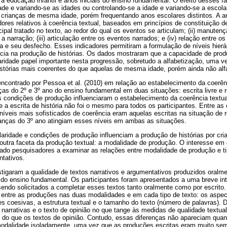
 educação infantil e anos iniciais do ensino fundamental. O efeito desses f
ade e variando-se as idades ou controlando-se a idade e variando-se a escolar
rianças de mesma idade, porém frequentando anos escolares distintos. A aná
adores relativos à coerência textual, baseados em princípios de constituição de 
ipal tratado no texto, ao redor do qual os eventos se articulam; (ii) manute
 a narração; (iii) articulação entre os eventos narrados; e (iv) relação entre 
a e seu desfecho. Esses indicadores permitiram a formulação de níveis hier
cia na produção de histórias. Os dados mostraram que a capacidade de produz
aridade papel importante nesta progressão, sobretudo a alfabetização, uma v
istórias mais coerentes do que aquelas de mesma idade, porém ainda não alf
ncontrado por Pessoa et al. (2010) em relação ao estabelecimento da coerên
anças do 2º e 3º ano do ensino fundamental em duas situações: escrita livre 
 as condições de produção influenciaram o estabelecimento da coerência textua
 a escrita de história não foi o mesmo para todos os participantes. Entre as 
 níveis mais sofisticados de coerência eram aquelas escritas na situação de
rianças do 3º ano atingiam esses níveis em ambas as situações.
aridade e condições de produção influenciam a produção de histórias por cri
outra faceta da produção textual: a modalidade de produção. O interesse em
vado pesquisadores a examinar as relações entre modalidade de produção e tip
ntativos.
estigaram a qualidade de textos narrativos e argumentativos produzidos oralme
o do ensino fundamental. Os participantes foram apresentados a uma breve in
sendo solicitados a completar esses textos tanto oralmente como por escrito
ntre as produções nas duas modalidades e em cada tipo de texto: os aspec
s coesivas, a estrutura textual e o tamanho do texto (número de palavras). 
narrativas e o texto de opinião no que tange às medidas de qualidade textual
s do que os textos de opinião. Contudo, essas diferenças não apareciam qu
dalidade isoladamente, uma vez que as produções escritas eram muito seme