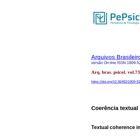
Arquivos Brasileir
versão On-line
ISSN
1809-5
Arq. bras. psicol. vol.
https://doi.org/10.36482/1809
Coerência textual 
Textual coherence in