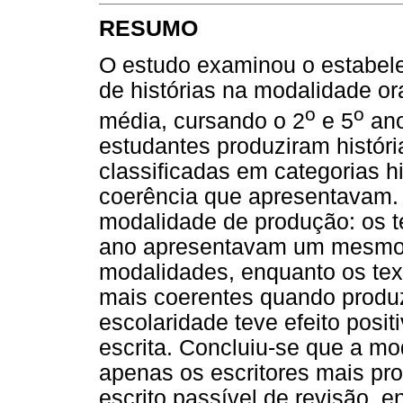
RESUMO
O estudo examinou o estabel
de histórias na modalidade ora
o
o
média, cursando o 2
e 5
ano
estudantes produziram histór
classificadas em categorias h
coerência que apresentavam. 
modalidade de produção: os t
ano apresentavam um mesmo 
modalidades, enquanto os tex
mais coerentes quando produz
escolaridade teve efeito posi
escrita. Concluiu-se que a mo
apenas os escritores mais pro
escrito passível de revisão, e