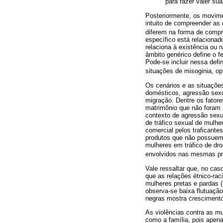
para fazer valer su
Posteriormente, os movime
intuito de compreender as c
diferem na forma de compre
específico está relacionad
relaciona à existência ou n
âmbito genérico define o f
Pode-se incluir nessa defi
situações de misoginia, op
Os cenários e as situações
domésticos, agressão sexua
migração. Dentre os fatore
matrimônio que não foram l
contexto de agressão sexua
de tráfico sexual de mulhe
comercial pelos traficante
produtos que não possuem m
mulheres em tráfico de dr
envolvidos nas mesmas pr
Vale ressaltar que, no caso
que as relações étnico-ra
mulheres pretas e pardas (
observa-se baixa flutuaçã
negras mostra cresciment
As violências contra as mul
como a família, pois apen