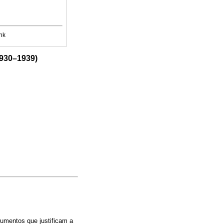
nk
930–1939)
rgumentos que justificam a