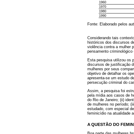
1960
1970
1980
1990
Fonte: Elaborado pelos aut
Considerando tais contexto
históricos dos discursos d
violência contra a mulher p
pensamento criminológico e
Esta pesquisa utilizou os
discursos de justificação d
mulheres por seus companh
objetivo de detalhar os op
apresenta-se um estudo de 
persecução criminal do ca
Assim, a pesquisa foi estr
pela mídia aos casos de h
do Rio de Janeiro; (ii) ide
de mulheres no período; (i
estudado, com especial des
feminicídio na atualidade 
A QUESTÃO DO FEMINI
Boa parte das mulheres bra