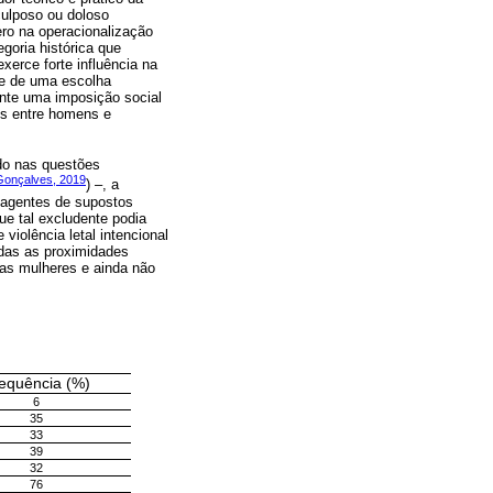
culposo ou doloso
ero na operacionalização
goria histórica que
xerce forte influência na
e de uma escolha
ante uma imposição social
es entre homens e
ado nas questões
onçalves, 2019
) –, a
 agentes de supostos
ue tal excludente podia
violência letal intencional
adas as proximidades
as mulheres e ainda não
equência (%)
6
35
33
39
32
76