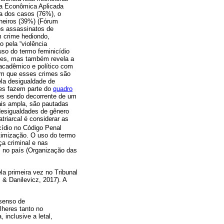
sa Econômica Aplicada
ia dos casos (76%), o
heiros (39%) (Fórum
os assassinatos de
m crime hediondo,
 pela “violência
uso do termo feminicídio
res, mas também revela a
acadêmico e político com
 em que esses crimes são
ela desigualdade de
mes fazem parte do
quadro
des sendo decorrente de um
ais ampla, são pautadas
desigualdades de gênero
triarcal é considerar as
cídio no Código Penal
timização. O uso do termo
a criminal e nas
s no país (Organização das
ela primeira vez no Tribunal
 & Danilevicz, 2017). A
 senso de
lheres tanto no
 inclusive a letal,