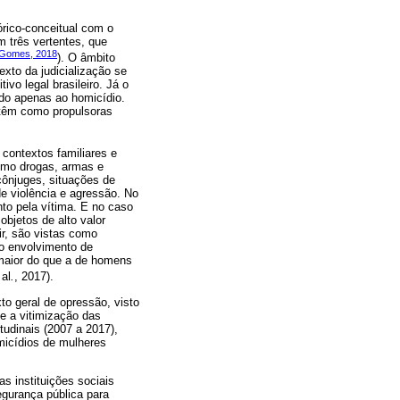
rico-conceitual com o
em três vertentes, que
Gomes, 2018
). O âmbito
xto da judicialização se
ivo legal brasileiro. Já o
ndo apenas ao homicídio.
e têm como propulsoras
 contextos familiares e
como drogas, armas e
cônjuges, situações de
de violência e agressão. No
to pela vítima. E no caso
bjetos de alto valor
ir, são vistas como
ao envolvimento de
 maior do que a de homens
 al
.
, 2017).
xto geral de opressão, visto
e a vitimização das
tudinais (2007 a 2017),
micídios de mulheres
as instituições sociais
gurança pública para