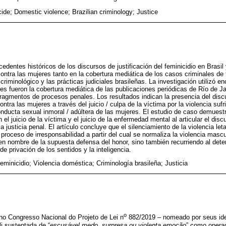
de; Domestic violence; Brazilian criminology; Justice
ecedentes históricos de los discursos de justificación del feminicidio en Brasi
 contra las mujeres tanto en la cobertura mediática de los casos criminales de
criminológico y las prácticas judiciales brasileñas. La investigación utilizó 
es fueron la cobertura mediática de las publicaciones periódicas de Río de J
 fragmentos de procesos penales. Los resultados indican la presencia del discu
contra las mujeres a través del juicio / culpa de la víctima por la violencia suf
onducta sexual inmoral / adúltera de las mujeres. El estudio de caso demuest
 el juicio de la víctima y el juicio de la enfermedad mental al articular el dis
 justicia penal. El artículo concluye que el silenciamiento de la violencia leta
proceso de irresponsabilidad a partir del cual se normaliza la violencia mascu
en nombre de la supuesta defensa del honor, sino también recurriendo al deter
e privación de los sentidos y la inteligencia.
eminicidio; Violencia doméstica; Criminología brasileña; Justicia
o
no Congresso Nacional do Projeto de Lei n
882/2019 – nomeado por seus ide
li sustentada de “
escusável medo, surpresa ou violenta emoção
” como operad