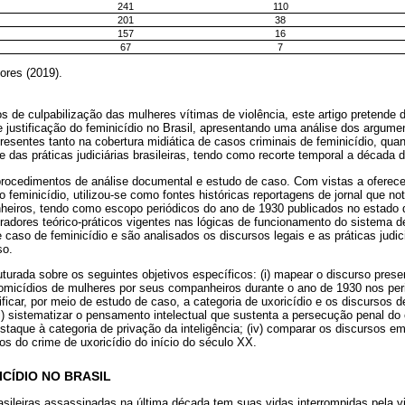
241
110
201
38
157
16
67
7
ores (2019).
s de culpabilização das mulheres vítimas de violência, este artigo pretende d
e justificação do feminicídio no Brasil, apresentando uma análise dos argume
resentes tanto na cobertura midiática de casos criminais de feminicídio, quan
 das práticas judiciárias brasileiras, tendo como recorte temporal a década 
 procedimentos de análise documental e estudo de caso. Com vistas a ofere
o feminicídio, utilizou-se como fontes históricas reportagens de jornal que n
eiros, tendo como escopo periódicos do ano de 1930 publicados no estado 
eradores teórico-práticos vigentes nas lógicas de funcionamento do sistema de
caso de feminicídio e são analisados os discursos legais e as práticas judic
so.
uturada sobre os seguintes objetivos específicos: (i) mapear o discurso prese
omicídios de mulheres por seus companheiros durante o ano de 1930 nos per
ntificar, por meio de estudo de caso, a categoria de uxoricídio e os discursos d
ii) sistematizar o pensamento intelectual que sustenta a persecução penal do 
taque à categoria de privação da inteligência; (iv) comparar os discursos em
aos do crime de uxoricídio do início do século XX.
CÍDIO NO BRASIL
sileiras assassinadas na última década tem suas vidas interrompidas pela vio