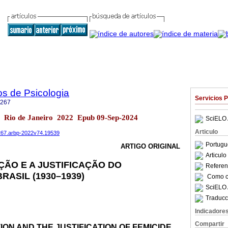
os de Psicologia
Servicios 
5267
.74 Rio de Janeiro 2022 Epub 09-Sep-2024
SciELO 
Articulo
5267.arbp-2022v74.19539
Portugu
ARTIGO ORIGINAL
Articul
ÇÃO E A JUSTIFICAÇÃO DO
Referenc
BRASIL (1930–1939)
Como ci
SciELO 
Traducc
Indicadore
Compartir
ION AND THE JUSTIFICATION OF FEMICIDE