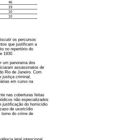
46
19
10
10
iscutir os percursos
ntos que justificam a
to no repertório do
de 1930.
cer um panorama dos
oticiaram assassinatos de
do Rio de Janeiro. Com
 justiça criminal,
iárias em curso na
nte nas coberturas feitas
iódicos não especializados
e justificação do homicídio
caso de uxoricídio
 torno do crime de
lência letal intencional