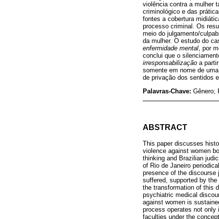
violência contra a mulher 
criminológico e das prátic
fontes a cobertura midiáti
processo criminal. Os resul
meio do julgamento/culpabi
da mulher. O estudo do ca
enfermidade mental
, por m
conclui que o silenciament
irresponsabilização
a parti
somente em nome de uma s
de privação dos sentidos e 
Palavras-Chave:
Gênero; F
ABSTRACT
This paper discusses histor
violence against women both
thinking and Brazilian jud
of Rio de Janeiro periodic
presence of the discourse j
suffered, supported by th
the transformation of this 
psychiatric medical discours
against women is sustained
process operates not only 
faculties under the concept