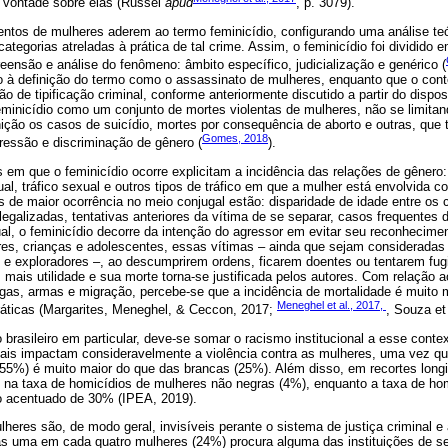
a vontade sobre elas (Russel
apud
, p. 3079).
ntos de mulheres aderem ao termo feminicídio, configurando uma análise teó
ategorias atreladas à prática de tal crime. Assim, o feminicídio foi dividido 
ensão e análise do fenômeno: âmbito específico, judicialização e genérico (
o à definição do termo como o assassinato de mulheres, enquanto que o conte
ão de tipificação criminal, conforme anteriormente discutido a partir do disposit
eminicídio como um conjunto de mortes violentas de mulheres, não se limita
nição os casos de suicídio, mortes por consequência de aborto e outras, qu
Gomes, 2018
ressão e discriminação de gênero (
).
 em que o feminicídio ocorre explicitam a incidência das relações de gênero:
l, tráfico sexual e outros tipos de tráfico em que a mulher está envolvida 
s de maior ocorrência no meio conjugal estão: disparidade de idade entre os 
egalizadas, tentativas anteriores da vítima de se separar, casos frequentes 
l, o feminicídio decorre da intenção do agressor em evitar seu reconhecimen
res, crianças e adolescentes, essas vítimas – ainda que sejam consideradas o
s e exploradores –, ao descumprirem ordens, ficarem doentes ou tentarem fug
ais utilidade e sua morte torna-se justificada pelos autores. Com relação 
ogas, armas e migração, percebe-se que a incidência de mortalidade é muito
Meneghel et al., 2017,
áticas (Margarites, Meneghel, & Ceccon, 2017;
, Souza et
 brasileiro em particular, deve-se somar o racismo institucional a esse conte
ciais impactam consideravelmente a violência contra as mulheres, uma vez qu
55%) é muito maior do que das brancas (25%). Além disso, em recortes longi
o na taxa de homicídios de mulheres não negras (4%), enquanto a taxa de ho
o acentuado de 30% (IPEA, 2019).
heres são, de modo geral, invisíveis perante o sistema de justiça criminal e 
as uma em cada quatro mulheres (24%) procura alguma das instituições de se