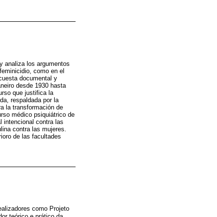
l y analiza los argumentos
 feminicidio, como en el
encuesta documental y
aneiro desde 1930 hasta
rso que justifica la
rida, respaldada por la
ra la transformación de
curso médico psiquiátrico de
l intencional contra las
lina contra las mujeres.
ioro de las facultades
alizadores como Projeto
or teórico e prático da