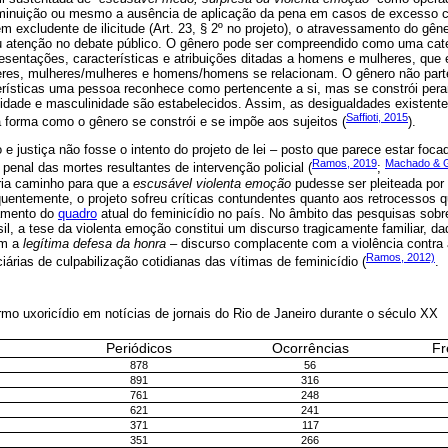
 diminuição ou mesmo a ausência de aplicação da pena em casos de excesso 
m excludente de ilicitude (Art. 23, § 2º no projeto), o atravessamento do gên
ou atenção no debate público. O gênero pode ser compreendido como uma cate
resentações, características e atribuições ditadas a homens e mulheres, que e
es, mulheres/mulheres e homens/homens se relacionam. O gênero não part
cterísticas uma pessoa reconhece como pertencente a si, mas se constrói per
idade e masculinidade são estabelecidos. Assim, as desigualdades existent
Saffioti, 2015
 forma como o gênero se constrói e se impõe aos sujeitos (
).
 e justiça não fosse o intento do projeto de lei – posto que parece estar foc
Ramos, 2019
Machado & G
penal das mortes resultantes de intervenção policial (
;
bria caminho para que a
escusável violenta emoção
pudesse ser pleiteada por
entemente, o projeto sofreu críticas contundentes quanto aos retrocessos q
tamento do
quadro
atual do feminicídio no país. No âmbito das pesquisas sobre 
il, a tese da violenta emoção constitui um discurso tragicamente familiar, d
om a
legítima defesa da honra
– discurso complacente com a violência contra 
Ramos, 2012)
iárias de culpabilização cotidianas das vítimas de feminicídio (
.
rmo uxoricídio em notícias de jornais do Rio de Janeiro durante o século XX
Periódicos
Ocorrências
Fr
878
56
891
316
761
248
621
241
371
117
351
266