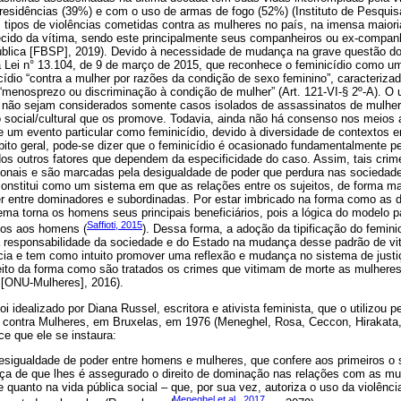
 residências (39%) e com o uso de armas de fogo (52%) (Instituto de Pesqui
 tipos de violências cometidas contra as mulheres no país, na imensa maior
cido da vítima, sendo este principalmente seus companheiros ou ex-compan
ública [FBSP], 2019). Devido à necessidade de mudança na grave questão d
a Lei n° 13.104, de 9 de março de 2015, que reconhece o feminicídio como u
dio “contra a mulher por razões da condição de sexo feminino”, caracterizado
 “menosprezo ou discriminação à condição de mulher” (Art. 121-VI-§ 2º-A). O 
 não sejam considerados somente casos isolados de assassinatos de mulhe
social/cultural que os promove. Todavia, ainda não há consenso nos meios 
de um evento particular como feminicídio, devido à diversidade de contextos
ito geral, pode-se dizer que o feminicídio é ocasionado fundamentalmente p
os outros fatores que dependem da especificidade do caso. Assim, tais cri
cionais e são marcadas pela desigualdade de poder que perdura nas socieda
 constitui como um sistema em que as relações entre os sujeitos, de forma m
er entre dominadores e subordinadas. Por estar imbricado na forma como as 
tema torna os homens seus principais beneficiários, pois a lógica do modelo pa
Saffioti, 2015
dos aos homens (
). Dessa forma, a adoção da tipificação do femini
 a responsabilidade da sociedade e do Estado na mudança desse padrão de vi
ia e tem como intuito promover uma reflexão e mudança no sistema de justiç
speito da forma como são tratados os crimes que vitimam de morte as mulhere
 [ONU-Mulheres], 2016).
oi idealizado por Diana Russel, escritora e ativista feminista, que o utilizou p
s contra Mulheres, em Bruxelas, em 1976 (Meneghel, Rosa, Ceccon, Hirakata,
ce que ele se instaura:
esigualdade de poder entre homens e mulheres, que confere aos primeiros o
ça de que lhes é assegurado o direito de dominação nas relações com as mu
 quanto na vida pública social – que, por sua vez, autoriza o uso da violência,
Meneghel et al., 2017