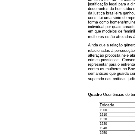
justificação legal para a
decorrentes de homicídio e
da justiça brasileira ganh
constitui uma série de rep
forma como homens/mulher
individual por quais cara
em que modelos de feminil
mulheres estão atreladas à
Ainda que a relação gênero
relacionadas à persecução 
alteração proposta nele a
crimes passionais. Consequ
representar para o enfren
contra as mulheres no Bras
semânticas que guarda c
superado nas práticas judic
Quadro
Ocorrências do te
Década
1900
1910
1920
1930
1940
1950