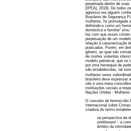
perpetrada dentro de suas
[IPEA], 2019). De todos os
agressor era alguém conhe
Brasileiro de Segurança P
mulheres, foi promulgada 
definindo-o como um homicí
doméstica e familiar” e/ou
faz com que esses crimes
perpetuação de um modelo 
relação à caracterização 
praticados. Porém, em âmb
gênero, ao qual são somad
de mortes violentas inten
modelo patriarcal, que se
por uma hierarquia de pod
são estabelecidas, tal sis
mulheres seres subordina
brasileiro deve expressar
não é uma mera coincidênc
instituições sociais a re
Nações Unidas - Mulheres
O conceito de feminicídio f
Internacional sobre Crime
criadora do termo estabele
na perspectiva da d
entitlement
– a cren
âmbito da intimidade