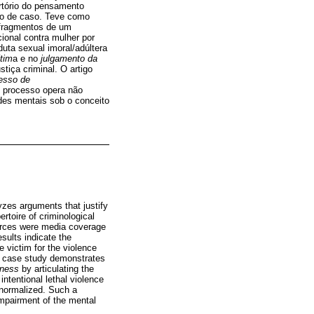
ertório do pensamento
udo de caso. Teve como
e fragmentos de um
cional contra mulher por
duta sexual imoral/adúltera
tim
a e no
julgamento da
tiça criminal. O artigo
esso de
l processo opera não
es mentais sob o conceito
lyzes arguments that justify
rtoire of criminological
ources were media coverage
sults indicate the
e victim for the violence
e case study demonstrates
lness
by articulating the
intentional lethal violence
 normalized. Such a
impairment of the mental