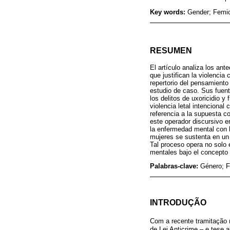
Key words:
Gender; Femici
RESUMEN
El artículo analiza los ant
que justifican la violencia
repertorio del pensamiento 
estudio de caso. Sus fuent
los delitos de uxoricidio y
violencia letal intencional 
referencia a la supuesta c
este operador discursivo en
la enfermedad mental con la
mujeres se sustenta en un 
Tal proceso opera no solo 
mentales bajo el concepto d
Palabras-clave:
Género; F
INTRODUÇÃO
Com a recente tramitação 
de Lei Anticrime – e tese a