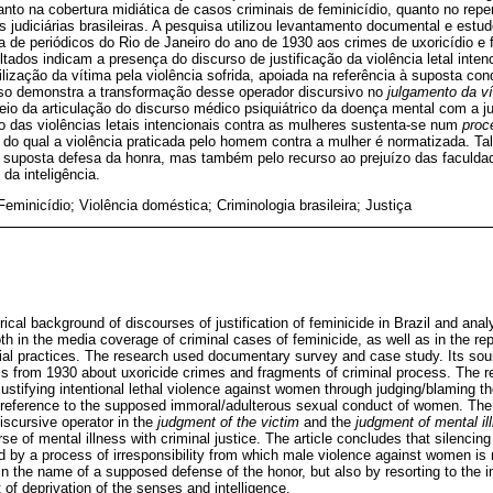
tanto na cobertura midiática de casos criminais de feminicídio, quanto no rep
as judiciárias brasileiras. A pesquisa utilizou levantamento documental e est
ca de periódicos do Rio de Janeiro do ano de 1930 aos crimes de uxoricídio 
tados indicam a presença do discurso de justificação da violência letal inten
lização da vítima pela violência sofrida, apoiada na referência à suposta con
so demonstra a transformação desse operador discursivo no
julgamento da ví
eio da articulação do discurso médico psiquiátrico da doença mental com a jus
o das violências letais intencionais contra as mulheres sustenta-se num
proc
r do qual a violência praticada pelo homem contra a mulher é normatizada. Ta
uposta defesa da honra, mas também pelo recurso ao prejuízo das faculdad
da inteligência.
eminicídio; Violência doméstica; Criminologia brasileira; Justiça
ical background of discourses of justification of feminicide in Brazil and ana
 in the media coverage of criminal cases of feminicide, as well as in the repe
icial practices. The research used documentary survey and case study. Its s
als from 1930 about uxoricide crimes and fragments of criminal process. The re
ustifying intentional lethal violence against women through judging/blaming th
e reference to the supposed immoral/adulterous sexual conduct of women. Th
discursive operator in the
judgment of the victim
and the
judgment of mental il
e of mental illness with criminal justice. The article concludes that silencing 
 by a process of irresponsibility from which male violence against women is
in the name of a supposed defense of the honor, but also by resorting to the 
 of deprivation of the senses and intelligence.