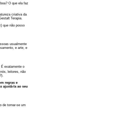
 boa? O que ela faz
ureza criativa da
estalt Terapia.
z) que não posso
essoas usualmente
samento, e arte, e
? É exatamente o
nós, leitores, não
?).
om regras e
s ajustá-la ao seu
go de tornar-se um