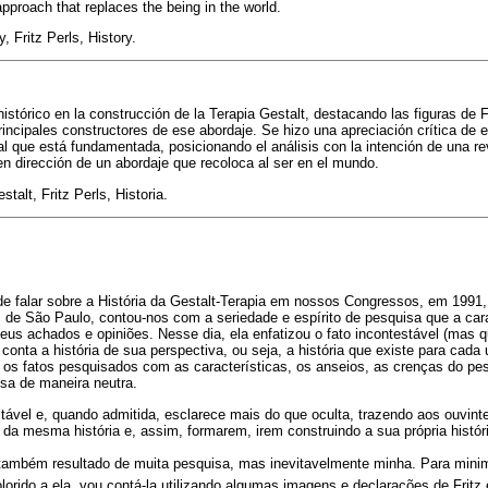
approach that replaces the being in the world.
, Fritz Perls, History.
histórico en la construcción de la Terapia Gestalt, destacando las figuras de F
ncipales constructores de ese abordaje. Se hizo una apreciación crítica de 
ural que está fundamentada, posicionando el análisis con la intención de una r
 en dirección de un abordaje que recoloca al ser en el mundo.
talt, Fritz Perls, Historia.
 falar sobre a História da Gestalt-Terapia em nossos Congressos, em 1991,
, de São Paulo, contou-nos com a seriedade e espírito de pesquisa que a cara
eus achados e opiniões. Nesse dia, ela enfatizou o fato incontestável (mas 
onta a história de sua perspectiva, ou seja, a história que existe para cada
e os fatos pesquisados com as características, os anseios, as crenças do p
isa de maneira neutra.
ável e, quando admitida, esclarece mais do que oculta, trazendo aos ouvinte
 da mesma história e, assim, formarem, irem construindo a sua própria histór
também resultado de muita pesquisa, mas inevitavelmente minha. Para minimiza
olorido a ela, vou contá-la utilizando algumas imagens e declarações de Fritz 