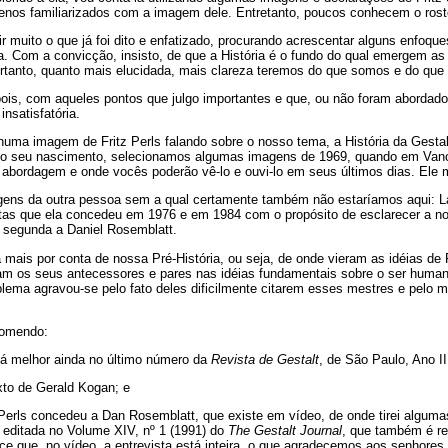
os familiarizados com a imagem dele. Entretanto, poucos conhecem o rosto
r muito o que já foi dito e enfatizado, procurando acrescentar alguns enfoq
ia. Com a convicção, insisto, de que a História é o fundo do qual emergem a
ortanto, quanto mais elucidada, mais clareza teremos do que somos e do que
ois, com aqueles pontos que julgo importantes e que, ou não foram abordado
nsatisfatória.
uma imagem de Fritz Perls falando sobre o nosso tema, a História da Gest
 do seu nascimento, selecionamos algumas imagens de 1969, quando em Vanc
 abordagem e onde vocês poderão vê-lo e ouvi-lo em seus últimos dias. Ele 
ns da outra pessoa sem a qual certamente também não estaríamos aqui: La
tas que ela concedeu em 1976 e em 1984 com o propósito de esclarecer a nos
 segunda a Daniel Rosemblatt.
á mais por conta de nossa Pré-História, ou seja, de onde vieram as idéias de F
 os seus antecessores e pares nas idéias fundamentais sobre o ser human
lema agravou-se pelo fato deles dificilmente citarem esses mestres e pelo 
comendo:
stá melhor ainda no último número da
Revista de Gestalt
, de São Paulo, Ano II
xto de Gerald Kogan; e
a Perls concedeu a Dan Rosemblatt, que existe em vídeo, de onde tirei algum
editada no Volume XIV, nº 1 (1991) do
The Gestalt Journal
, que também é re
ece que, no vídeo, a entrevista está inteira, o que agradecemos aos senhores 