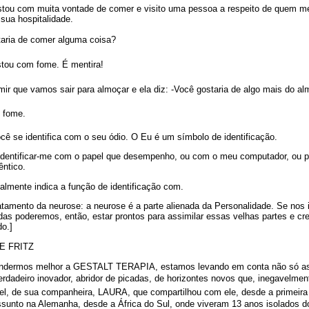
tou com muita vontade de comer e visito uma pessoa a respeito de quem me 
 sua hospitalidade.
taria de comer alguma coisa?
tou com fome. É mentira!
r que vamos sair para almoçar e ela diz: -Você gostaria de algo mais do al
 fome.
ê se identifica com o seu ódio. O Eu é um símbolo de identificação.
identificar-me com o papel que desempenho, ou com o meu computador, ou po
êntico.
almente indica a função de identificação com.
ratamento da neurose: a neurose é a parte alienada da Personalidade. Se nos
das poderemos, então, estar prontos para assimilar essas velhas partes e c
o.]
E FRITZ
ntendermos melhor a GESTALT TERAPIA, estamos levando em conta não só as 
 verdadeiro inovador, abridor de picadas, de horizontes novos que, inegavelme
ável, de sua companheira, LAURA, que compartilhou com ele, desde a primeir
unto na Alemanha, desde a África do Sul, onde viveram 13 anos isolados 