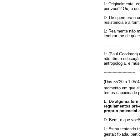
L: Originalmente, c
por você? Ou, o que
D: De quem era o c
resistência e a for
L: Realmente não me
lembrar-me de quem
-------------------------
L: (Paul Goodman) 
não têm a educação 
antropologia, e mús
-------------------------
(Dos 55`20 a 1:05
momento em que ela 
temos capacidade par
L: De alguma form
regulamentos pré-e
próprio potencial c
D: Bem, o que você 
L: Estou tentando t
gestalt fixada, part