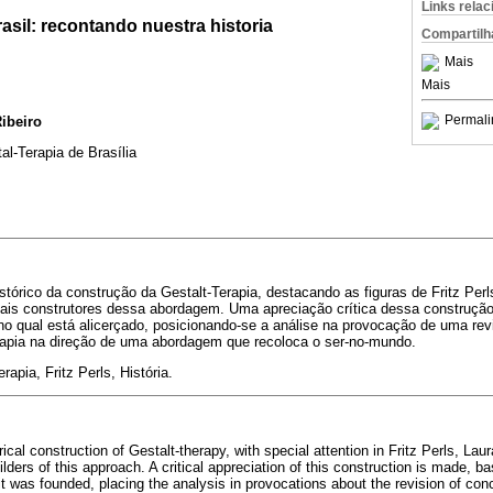
Links rela
rasil: recontando nuestra historia
Compartilh
Mais
Mais
Permali
Ribeiro
l-Terapia de Brasília
stórico da construção da Gestalt-Terapia, destacando as figuras de Fritz Perl
is construtores dessa abordagem. Uma apreciação crítica dessa construção
l no qual está alicerçado, posicionando-se a análise na provocação de uma rev
rapia na direção de uma abordagem que recoloca o ser-no-mundo.
rapia, Fritz Perls, História.
rical construction of Gestalt-therapy, with special attention in Fritz Perls, Lau
ders of this approach. A critical appreciation of this construction is made, ba
 it was founded, placing the analysis in provocations about the revision of con