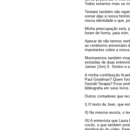
Todos estamos mais ou men
Tentarei também não repeti
somar algo à nossa histór
nossa identidade e que, p
Minha preocupação será, p
foram de forma, para mim, i
Apesar de não termos nenh
ao centésimo aniversário
importantes sobre a nossa
Mostraremos também image
extraídas de duas entrevis
James (Jim) S. Simkin e a
A minha contribuição ficar
Paul Goodman? Quem foram
Gestalt-Terapia? Esse prob
bibliografia em seus livros.
Outros contadores que re
I) O texto da Jean, que e
II) Na mesma revista, o te
III) A entrevista que Laur
vocês, e que também está 
distribuição do vídeo. Par