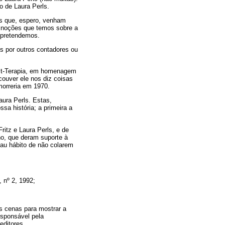
 de Laura Perls.
ues que, espero, venham
s noções que temos sobre a
 pretendemos.
s por outros contadores ou
alt-Terapia, em homenagem
ouver ele nos diz coisas
morreria em 1970.
ura Perls. Estas,
sa história; a primeira a
ritz e Laura Perls, e de
o, que deram suporte à
mau hábito de não colarem
, nº 2, 1992;
as cenas para mostrar a
sponsável pela
editores.