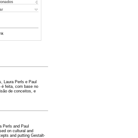
cionados
ar
nk
s, Laura Perls e Paul
 é feita, com base no
isão de conceitos, e
ra Perls and Paul
sed on cultural and
cepts and putting Gestalt-