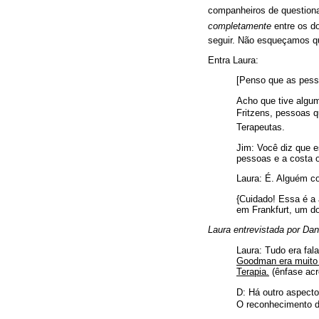
companheiros de question
completamente
 entre os d
seguir. Não esqueçamos qu
Entra Laura:
[Penso que as pess
Acho que tive algu
Fritzens, pessoas 
Terapeutas.
Jim: Você diz que e
pessoas e a costa o
Laura: É. Alguém co
{Cuidado! Essa é a 
em Frankfurt, um do
Laura entrevistada por Da
Laura: Tudo era fal
Goodman era muito 
Terapia.
(ênfase acr
D: Há outro aspect
O reconhecimento 