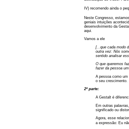
IV) recomendo ainda o peque
Neste Congresso, estamo
geniais intuições aconteci
desenvolvimento da Gestalt
aqui.
Vamos a ele
[...que cada modo 
outra vez:
Nós somo
sentido analisar es
O que queremos faze
fazer da pessoa um
A pessoa como um t
o seu crescimento.
2ª parte:
A Gestalt é diferen
Em outras palavras,
significado ou disto
Agora, esse relacio
a expressão: Eu nã