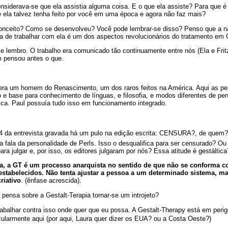
onsiderava-se que ela assistia alguma coisa. E o que ela assiste? Para que é
 ela talvez tenha feito por você em uma época e agora não faz mais?
onceito? Como se desenvolveu? Você pode lembrar-se disso? Penso que a nat
ma de trabalhar com ela é um dos aspectos revolucionários do tratamento em G
 lembro. O trabalho era comunicado tão continuamente entre nós (Ela e Frit
 pensou antes o que.
era um homem do Renascimento, um dos raros feitos na América. Aqui as p
e base para conhecimento de línguas, e filosofia, e modos diferentes de pen
ica. Paul possuía tudo isso em funcionamento integrado.
`44 da entrevista gravada há um pulo na edição escrita: CENSURA?, de quem
fala da personalidade de Perls. Isso o desqualifica para ser censurado? Ou 
a julgar e, por isso, os editores julgaram por nós? Essa atitude é gestáltica
a, a GT é um processo anarquista no sentido de que não se conforma c
stabelecidos. Não tenta ajustar a pessoa a um determinado sistema, ma
riativo
. (ênfase acrescida).
pensa sobre a Gestalt-Terapia tornar-se um introjeto?
rabalhar contra isso onde quer que eu possa. A Gestalt-Therapy está em peri
icularmente aqui (por aqui, Laura quer dizer os EUA? ou a Costa Oeste?)