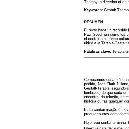
Therapy in direction of an 
Keywords:
Gestalt-Therapy
RESUMEN
El texto hace un recorrido 
Paul Goodman como los pri
el contexto histórico cult
ubicó a la Terapia-Gestalt
Palabras clave:
Terapia-Ges
Começamos essa prática de
pedido, Jean Clark Juliano
Gestalt-Terapia, segundo s
lembrado) de que cada um c
encontro, da relação, entr
história ou faz qualquer co
Essa contaminação é inevit
procurar outros contadores
Hoje, vou contar a minha, 
talvez já para dar o meu c