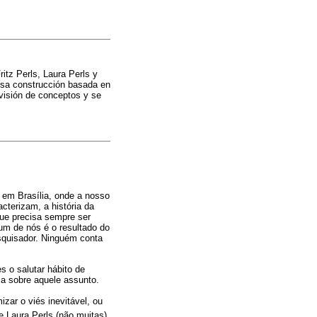
ritz Perls, Laura Perls y
esa construcción basada en
evisión de conceptos y se
 em Brasília, onde a nosso
cterizam, a história da
que precisa sempre ser
 um de nós é o resultado do
esquisador. Ninguém conta
s o salutar hábito de
ia sobre aquele assunto.
r o viés inevitável, ou
e Laura Perls (não muitas).