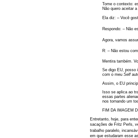
Tome o contexto: es
Não quero aceitar a
Ela diz: – Você gos
Respondo: – Não es
Agora, vamos assumi
R: – Não estou com
Mentira também. Voc
Se digo EU, posso 
com o meu
Self
aut
Assim, o EU princip
Isso se aplica ao t
essas partes aliena
nos tornando um tod
FIM DA IMAGEM D
Entretanto, hoje, para e
sacações de Fritz Perls,
trabalho paralelo, incans
em que estudaram esse ass