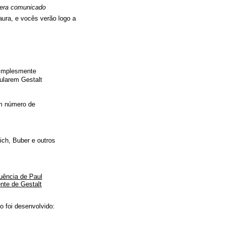
 era comunicado
Laura, e vocês verão logo a
simplesmente
tularem Gestalt
um número de
ich, Buber e outros
luência de Paul
nte de Gestalt
 foi desenvolvido: