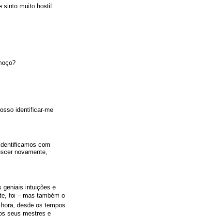
sinto muito hostil.
moço?
sso identificar-me
 identificamos com
rescer novamente,
geniais intuições e
nte, foi – mas também o
a hora, desde os tempos
dos seus mestres e