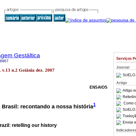
agem Gestáltica
Serviços P
-6867
Journal
 v.13 n.2 Goiânia dez. 2007
SciELO 
Artigo
ENSAIOS
Artigo 
Referên
Como ci
1
 Brasil: recontando a nossa história
SciELO 
Traduçã
Enviar e
azil: retelling our history
Indicadore