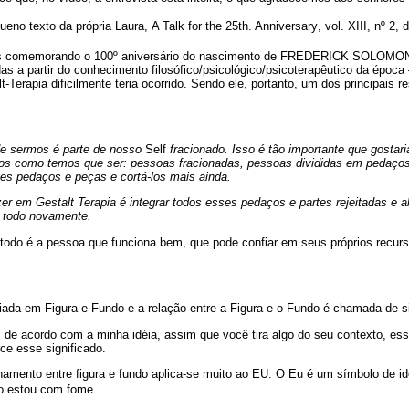
no texto da própria Laura, A Talk for the 25th. Anniversary, vol. XIII, nº 2, 
s comemorando o 100º aniversário do nascimento de FREDERICK SOLOMO
das a partir do conhecimento filosófico/psicológico/psicoterapêutico da época
-Terapia dificilmente teria ocorrido. Sendo ele, portanto, um dos principais 
de sermos é parte de nosso
Self
fracionado. Isso é tão importante que gostari
s como temos que ser: pessoas fracionadas, pessoas divididas em pedaço
ses pedaços e peças e cortá-los mais ainda.
r em Gestalt Terapia é integrar todos esses pedaços e partes rejeitadas e 
 todo novamente.
odo é a pessoa que funciona bem, que pode confiar em seus próprios recur
ciada em Figura e Fundo e a relação entre a Figura e o Fundo é chamada de si
 de acordo com a minha idéia, assim que você tira algo do seu contexto, ess
rce esse significado.
namento entre figura e fundo aplica-se muito ao EU. O Eu é um símbolo de ide
o estou com fome.