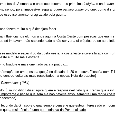
amentos da Alemanha e onde aconteceram os primeiros
insights
e onde 
tudo
ois, sendo, pois, impossível separar 
quem pensou primeiro o que
, como diz 
e esse isolamento foi agravado pela guerra.
oas fazem muito o quê desejam fazer.
ma influência nos últimos anos aqui na Costa Oeste com pessoas que eram 
que só imitavam, não sabendo nada a não ser ver a si próprias ou se auto-inti
sse modelo é específico da costa oeste; a costa leste é diversificada com 
este é muito mais estreita...
mo Isadore é mais orientado para a prática....
afirmação de uma pessoa que já na década de 20 estudava Filosofia com Till
s centros culturais mais respeitados na época. Nota do tradutor}
n Rosemblatt: (1984)
ado. É muito difícil dizer agora quem é responsável pelo que. Penso que
a inf
importante e penso que sem ele não haveria absolutamente uma teoria coere
escentada)
o fecundo da GT sobre o qual sempre pensei e que estou interessado em como
de que
a resistência é uma parte criativa da Personalidade
.