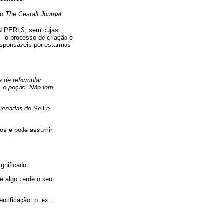
do
The Gestalt Journal
.
N PERLS, sem cujas
 – o processo de criação e
responsáveis por estarmos
a de reformular
s e peças. Não tem
alienadas do
Self
e
sos e pode assumir
gnificado.
e algo perde o seu
ntificação. p. ex.,