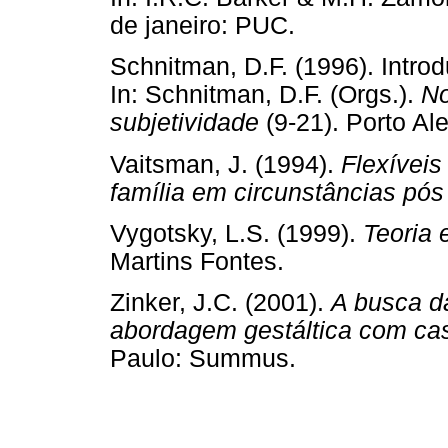
de janeiro: PUC.
Schnitman, D.F. (1996). Introd
In: Schnitman, D.F. (Orgs.).
No
subjetividade
(9-21). Porto Al
Vaitsman, J. (1994).
Flexíveis
família em circunstâncias pó
Vygotsky, L.S. (1999).
Teoria 
Martins Fontes.
Zinker, J.C. (2001).
A busca d
abordagem gestáltica com casa
Paulo: Summus.