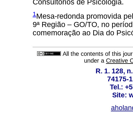
Consultórios de Psicologia.
1
Mesa-redonda promovida pel
9ª Região – GO/TO, no períod
comemoração ao Dia do Psicó
All the contents of this jo
under a
Creative 
R. 1. 128, n
74175-1
Tel.: +
Site: 
ahola