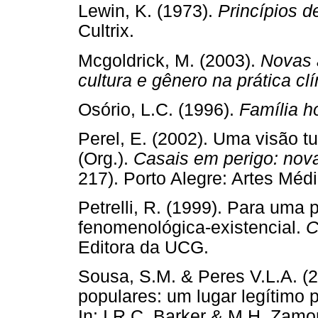
Lewin, K. (1973).
Princípios d
Cultrix.
Mcgoldrick, M. (2003).
Novas a
cultura e gênero na prática clí
Osório, L.C. (1996).
Família h
Perel, E. (2002). Uma visão tu
(Org.).
Casais em perigo: nova
217). Porto Alegre: Artes Méd
Petrelli, R. (1999). Para uma 
fenomenológica-existencial.
C
Editora da UCG.
Sousa, S.M. & Peres V.L.A. (
populares: um lugar legítimo 
In: I.R.C. Barker & M.H. Zamo