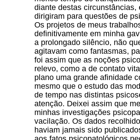
diante destas circunstâncias
dirigiram para questões de psi
Os projetos de meus trabalh
definitivamente em minha ga
a prolongado silêncio, não q
agitavam como fantasmas, par
foi assim que as noções psico
relevo, como a de contato vit
plano uma grande afinidade 
mesmo que o estudo das modi
de tempo nas distintas psico
atenção. Deixei assim que m
minhas investigações psicopat
vacilação. Os dados recolhid
haviam jamais sido publicados,
aos fatos psicopatológicos n