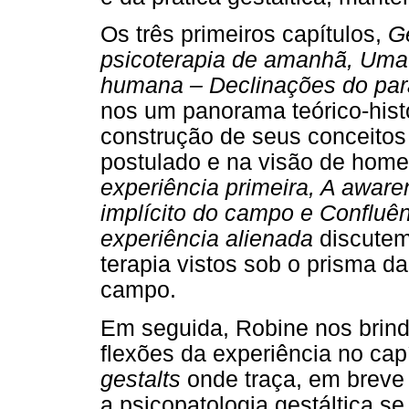
Os três primeiros capítulos,
Ge
psicoterapia de amanhã, Uma 
humana – Declinações do para
nos um panorama teórico-histó
construção de seus conceitos
postulado e na visão de hom
experiência primeira, A awar
implícito do campo e Confluên
experiência alienada
discutem 
terapia vistos sob o prisma d
campo.
Em seguida, Robine nos brin
flexões da experiência no cap
gestalts
onde traça, em breve 
a psicopatologia gestáltica s