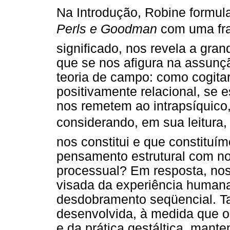
Na Introdução, Robine formula
Perls e Goodman
com uma fra
significado, nos revela a gran
que se nos afigura na assunçã
teoria de campo: como cogit
positivamente relacional, se
nos remetem ao intrapsíquic
considerando, em sua leitura, 
nos constitui e que constituí
pensamento estrutural com n
processual? Em resposta, no
visada da experiência human
desdobramento seqüencial. Ta
desenvolvida, à medida que o
e da prática gestáltica, manten