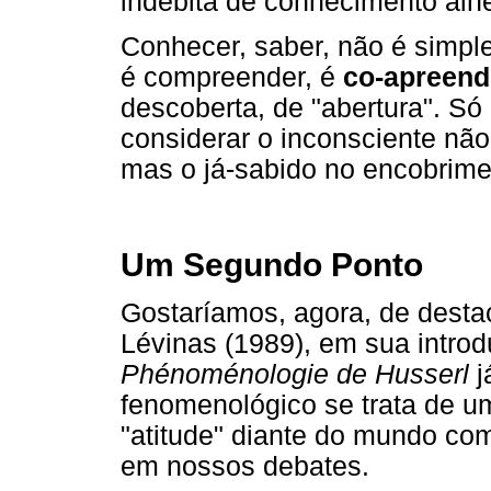
indébita de conhecimento alhe
Conhecer, saber, não é simple
é compreender, é
co-apreen
descoberta, de "abertura". S
considerar o inconsciente nã
mas o já-sabido no encobrime
Um Segundo Ponto
Gostaríamos, agora, de dest
Lévinas (1989), em sua intro
Phénoménologie de Husserl
j
fenomenológico se trata de um
"atitude" diante do mundo c
em nossos debates.