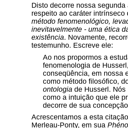
Disto decorre nossa segunda a
respeito ao caráter intrínse
método fenomenológico, levado
inevitavelmente - uma ética da
existência
. Novamente, recor
testemunho. Escreve ele:
Ao nos propormos a estuda
fenomenologia de Husserl
conseqüência, em nossa ex
como método filosófico, 
ontologia
de Husserl. Nós 
como a intuição que ele p
decorre de sua concepção 
Acrescentamos a esta citação,
Merleau-Ponty, em sua
Phéno