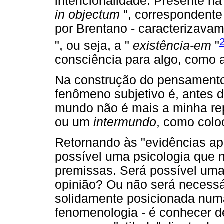
intencionalidade. Presente n
in objectum
", correspondente
por Brentano - caracterizavam
", ou seja, a "
existência-em
"
consciência para algo, como 
Na construção do pensamento 
fenômeno subjetivo é, antes 
mundo não é mais a minha re
ou um
intermundo
, como colo
Retornando às "evidências ap
possível uma psicologia que n
premissas. Será possível um
opinião? Ou não será necessá
solidamente posicionada nu
fenomenologia - é conhecer de