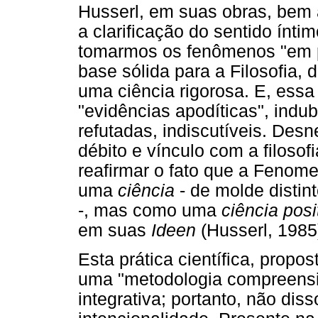
Husserl, em suas obras, bem
a clarificação do sentido ínt
tomarmos os fenômenos "em 
base sólida para a Filosofia, 
uma ciência rigorosa. E, essa
"evidências apodíticas", indu
refutadas, indiscutíveis. Desn
débito e vínculo com a filosof
reafirmar o fato que a Fenom
uma
ciência
- de molde distin
-, mas como uma
ciência posi
em suas
Ideen
(Husserl, 1985
Esta prática científica, propos
uma "metodologia compreensiv
integrativa; portanto, não dis