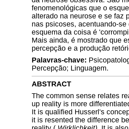
fenomenológicas que o esque
alterado na neurose e se faz 
nas psicoses, acentuando-se 
esquema da coisa é 'corrompi
Mais ainda, é mostrado que e
percepção e a produção retóri
Palavras-chave:
Psicopatolo
Percepção; Linguagem.
ABSTRACT
The common sense relates re
up reality is more differentia
It is qualified Husserl's concep
it is resented the difference 
reality (
Wirklichkeit).
It is al