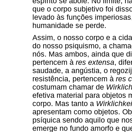
espírito se abole. No limite, 
que o corpo subjetivo foi disso
levado às funções imperiosas,
humanidade se perde.
Assim, o nosso corpo e a cida
do nosso psiquismo, a chama
nós. Mas ambos, ainda que di
pertencem à
res extensa
, di
saudade, a angústia, o regozi
resistência, pertencem à
res 
costumam chamar de
Wirklich
efetiva material para objetos 
corpo. Mas tanto a
Wirklichkei
apresentam como objetos. Obj
psíquica sendo aquilo que nos
emerge no fundo amorfo e que