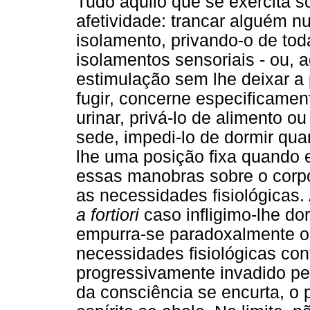
Tudo aquilo que se exercita s
afetividade: trancar alguém n
isolamento, privando-o de to
isolamentos sensoriais - ou, a
estimulação sem lhe deixar a 
fugir, concerne especificamen
urinar, privá-lo de alimento o
sede, impedi-lo de dormir qua
lhe uma posição fixa quando e
essas manobras sobre o corpo
as necessidades fisiológicas. 
a fortiori
caso infligimo-lhe do
empurra-se paradoxalmente o
necessidades fisiológicas con
progressivamente invadido p
da consciência se encurta, o 