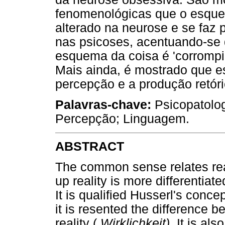
fenomenológicas que o esque
alterado na neurose e se faz 
nas psicoses, acentuando-se 
esquema da coisa é 'corrompi
Mais ainda, é mostrado que e
percepção e a produção retóri
Palavras-chave:
Psicopatolo
Percepção; Linguagem.
ABSTRACT
The common sense relates re
up reality is more differentia
It is qualified Husserl's concep
it is resented the difference 
reality (
Wirklichkeit).
It is al