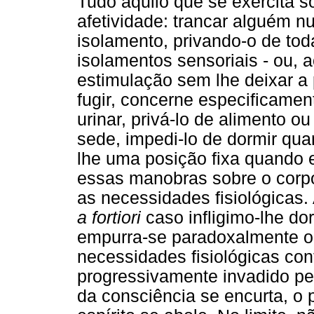
Tudo aquilo que se exercita s
afetividade: trancar alguém n
isolamento, privando-o de to
isolamentos sensoriais - ou, a
estimulação sem lhe deixar a 
fugir, concerne especificamen
urinar, privá-lo de alimento o
sede, impedi-lo de dormir qua
lhe uma posição fixa quando e
essas manobras sobre o corpo
as necessidades fisiológicas. 
a fortiori
caso infligimo-lhe do
empurra-se paradoxalmente o
necessidades fisiológicas con
progressivamente invadido p
da consciência se encurta, o 