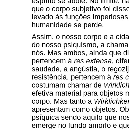
espírito se abole. No limite, 
que o corpo subjetivo foi disso
levado às funções imperiosas,
humanidade se perde.
Assim, o nosso corpo e a cida
do nosso psiquismo, a chama
nós. Mas ambos, ainda que di
pertencem à
res extensa
, di
saudade, a angústia, o regozi
resistência, pertencem à
res 
costumam chamar de
Wirklich
efetiva material para objetos 
corpo. Mas tanto a
Wirklichkei
apresentam como objetos. Obj
psíquica sendo aquilo que nos
emerge no fundo amorfo e que