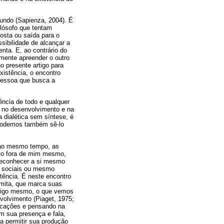
undo (Sapienza, 2004). É
lósofo que tentam
osta ou saída para o
ibilidade de alcançar a
enta. E, ao contrário do
amente apreender o outro
o presente artigo para
xistência, o encontro
 pessoa que busca a
ência de todo e qualquer
as no desenvolvimento e na
 dialética sem síntese, é
, podemos também sê-lo
 ao mesmo tempo, as
eito fora de mim mesmo,
reconhecer a si mesmo
, sociais ou mesmo
stência. É neste encontro
limita, que marca suas
onsigo mesmo, o que vemos
volvimento (Piaget, 1975;
locações e pensando na
om sua presença e fala,
a permitir sua produção