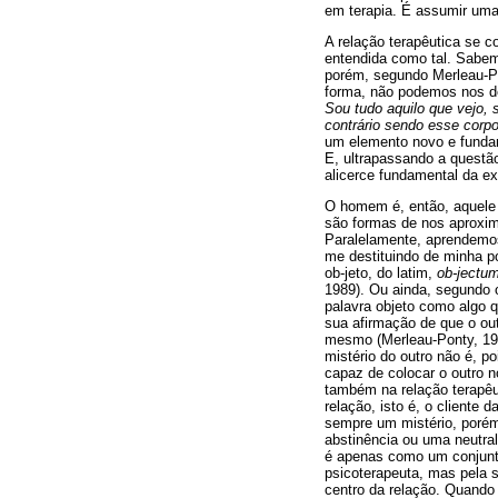
em terapia. É assumir uma
A relação terapêutica se 
entendida como tal. Sabem
porém, segundo Merleau-Po
forma, não podemos nos de
Sou tudo aquilo que vejo, 
contrário sendo esse corpo
um elemento novo e funda
E, ultrapassando a questã
alicerce fundamental da ex
O homem é, então, aquele 
são formas de nos aproxi
Paralelamente, aprendemos
me destituindo de minha po
ob-jeto, do latim,
ob-jectu
1989). Ou ainda, segundo
palavra objeto como algo 
sua afirmação de que o out
mesmo (Merleau-Ponty, 196
mistério do outro não é, 
capaz de colocar o outro n
também na relação terapêu
relação, isto é, o cliente
sempre um mistério, porém
abstinência ou uma neutral
é apenas como um conjunto
psicoterapeuta, mas pela 
centro da relação. Quando