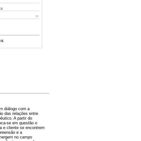
ks
nk
um diálogo com a
o das relações entre
utico. A partir do
oca-se em questão o
a e cliente se encontrem
preensão e a
e emergem no campo