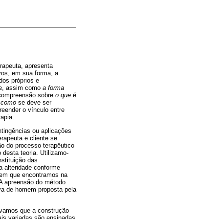
erapeuta, apresenta
ivos, em sua forma, a
dos próprios e
nte, assim como
a forma
a compreensão sobre
o que
é
o
como
se deve ser
reender o vínculo entre
rapia.
tingências ou aplicações
erapeuta e cliente se
o do processo terapêutico
desta teoria. Utilizamo-
stituição das
a alteridade conforme
omem que encontramos na
. A apreensão do método
iva de homem proposta pela
servamos que a construção
ais variadas são ensinadas