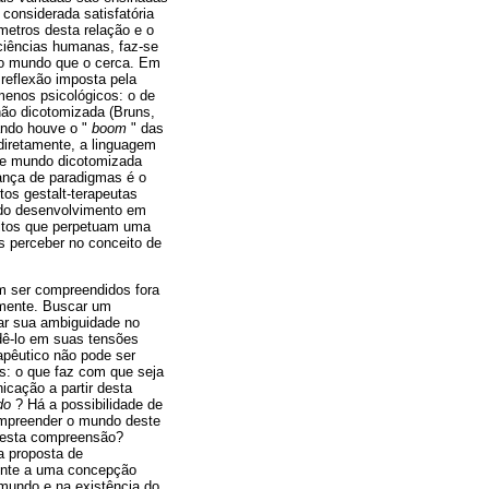
considerada satisfatória
metros desta relação e o
ciências humanas, faz-se
 o mundo que o cerca. Em
 reflexão imposta pela
menos psicológicos: o de
não dicotomizada (Bruns,
ando houve o "
boom
" das
ndiretamente, a linguagem
de mundo dicotomizada
ança de paradigmas é o
tos gestalt-terapeutas
 do desenvolvimento em
ceitos que perpetuam uma
 perceber no conceito de
 ser compreendidos fora
amente. Buscar um
ar sua ambiguidade no
dê-lo em suas tensões
apêutico não pode ser
s: o que faz com que seja
cação a partir desta
do
? Há a possibilidade de
compreender o mundo deste
 esta compreensão?
a proposta de
rente a uma concepção
o mundo e na existência do