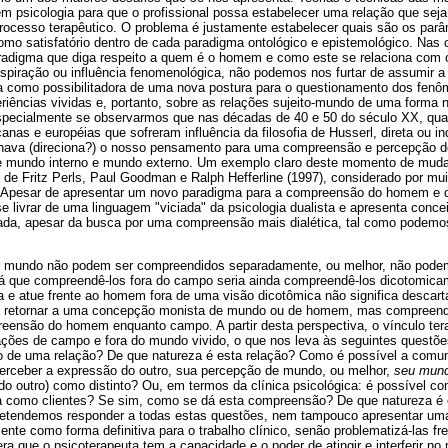
 psicologia para que o profissional possa estabelecer uma relação que seja 
ocesso terapêutico. O problema é justamente estabelecer quais são os parâ
mo satisfatório dentro de cada paradigma ontológico e epistemológico. Nas 
radigma que diga respeito a quem é o homem e como este se relaciona com
nspiração ou influência fenomenológica, não podemos nos furtar de assumir a
a como possibilitadora de uma nova postura para o questionamento dos fenô
eriências vividas e, portanto, sobre as relações sujeito-mundo de uma forma 
especialmente se observarmos que nas décadas de 40 e 50 do século XX, qu
canas e européias que sofreram influência da filosofia de Husserl, direta ou i
ionava (direciona?) o nosso pensamento para uma compreensão e percepção 
ntre mundo interno e mundo externo. Um exemplo claro deste momento de mud
a
de Fritz Perls, Paul Goodman e Ralph Hefferline (1997), considerado por mui
t". Apesar de apresentar um novo paradigma para a compreensão do homem e
e livrar de uma linguagem "viciada" da psicologia dualista e apresenta con
da, apesar da busca por uma compreensão mais dialética, tal como podemos
mundo não podem ser compreendidos separadamente, ou melhor, não podem
á que compreendê-los fora do campo seria ainda compreendê-los dicotomic
e atue frente ao homem fora de uma visão dicotômica não significa descart
is, retornar a uma concepção monista de mundo ou de homem, mas compreen
eensão do homem enquanto campo. A partir desta perspectiva, o vínculo ter
ações de campo e fora do mundo vivido, o que nos leva às seguintes questõe
o de uma relação? De que natureza é esta relação? Como é possível a comuni
rceber a expressão do outro, sua percepção de mundo, ou melhor,
seu mun
o outro) como distinto? Ou, em termos da clínica psicológica: é possível 
ta como clientes? Se sim, como se dá esta compreensão? De que natureza é
retendemos responder a todas estas questões, nem tampouco apresentar um
nte como forma definitiva para o trabalho clínico, senão problematizá-las f
era que o psicoterapeuta tem a capacidade e o poder de atingir e interferir n