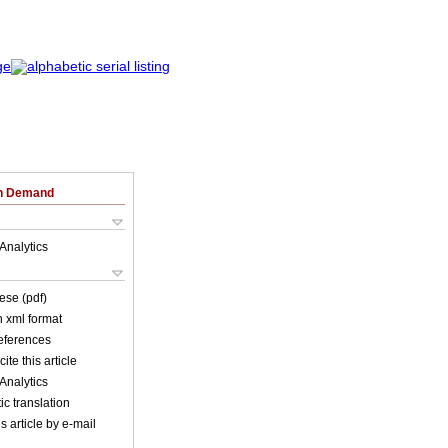
on Demand
Analytics
ese (pdf)
in xml format
references
ite this article
Analytics
c translation
s article by e-mail