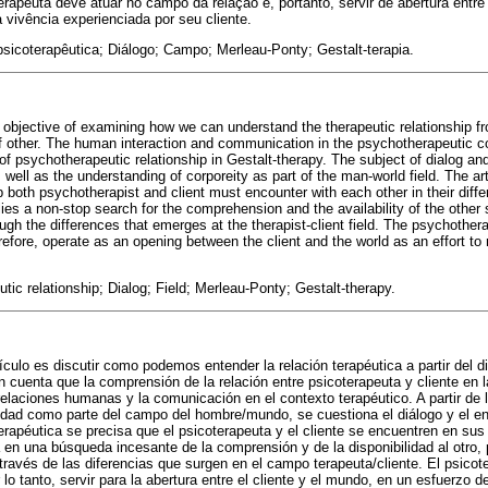
terapeuta deve atuar no campo da relação e, portanto, servir de abertura entr
 vivência experienciada por seu cliente.
psicoterapêutica; Diálogo; Campo; Merleau-Ponty; Gestalt-terapia.
e objective of examining how we can understand the therapeutic relationship fr
f other. The human interaction and communication in the psychotherapeutic c
 of psychotherapeutic relationship in Gestalt-therapy. The subject of dialog an
 well as the understanding of corporeity as part of the man-world field. The art
ip both psychotherapist and client must encounter with each other in their diff
ies a non-stop search for the comprehension and the availability of the other 
gh the differences that emerges at the therapist-client field. The psychothera
erefore, operate as an opening between the client and the world as an effort to
tic relationship; Dialog; Field; Merleau-Ponty; Gestalt-therapy.
tículo es discutir como podemos entender la relación terapéutica a partir del d
cuenta que la comprensión de la relación entre psicoterapeuta y cliente en la
relaciones humanas y la comunicación en el contexto terapéutico. A partir de l
idad como parte del campo del hombre/mundo, se cuestiona el diálogo y el en
erapéutica se precisa que el psicoterapeuta y el cliente se encuentren en sus 
 en una búsqueda incesante de la comprensión y de la disponibilidad al otro, 
ravés de las diferencias que surgen en el campo terapeuta/cliente. El psicot
 lo tanto, servir para la abertura entre el cliente y el mundo, en un esfuerzo d