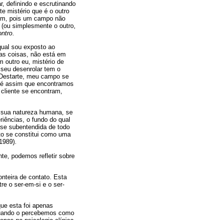
, definindo e escrutinando
e mistério que é o outro
uem, pois um campo não
 (ou simplesmente o outro,
ntro
.
qual sou exposto ao
as coisas, não está em
utro eu, mistério de
 seu desenrolar tem o
 Destarte, meu campo se
E é assim que encontramos
 cliente se encontram,
r sua natureza humana, se
iências, o fundo do qual
tese subentendida de todo
to se constitui como uma
1989).
e, podemos refletir sobre
nteira de contato. Esta
e o ser-em-si e o ser-
que esta foi apenas
quando o percebemos como