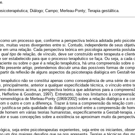
e.
psicoterapéutica; Diálogo; Campo; Merleau-Ponty; Terapia gestáltica.
i como um processo que, conforme a perspectiva teórica adotada pelo psicot
vos, muitas vezes divergentes entre si. Contudo, independente de seus objet
e em uma relação. Cada perspectiva teórica em psicologia apresenta postula
e
qual tipo
de relação, de vínculo, deve ser construído entre terapeuta e clie
e ser estabelecido para que o processo terapêutico se faça. Ou seja, a cad
paciente ou sobre
o que é
a relação terapêutica, há uma compreensão sobre 
 No presente artigo, pretendemos discutir uma das possíveis formas de comp
 partir da reflexão de alguns aspectos da psicoterapia dialógica em Gestalt-te
terapêutico não se constitui apenas como conseqüência de uma série de con
 principalmente, anterior a qualquer especificidade técnica, o vínculo entre t
omo dissemos acima, a perspectiva teórica que adotamos para a compreensã
s, Hefferline & Goodman, 1997). Entretanto, não nos limitamos à compreensão 
nomenológica de Merleau-Ponty (1969/2002) sobre a relação dialógica e a con
 com o outro e com a diferença. Trazer à tona a compreensão da relação com 
 justifica-se pela qualidade do diálogo possível entre a compreensão de h
o de homem em várias teorias humanistas, especificamente a Gestalt-terapia
utor e suas concepções sobre a existência se aproximam muito da perspect
ológica, seja entre psicoterapeutas experientes, seja entre os iniciantes, ob
omo um dos maiores desafios que se nos apresenta. Teorias e técnicas das m