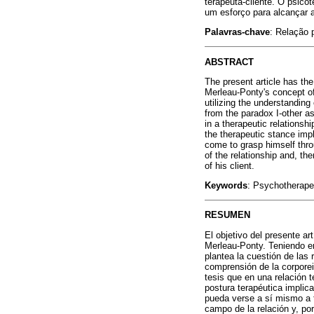
terapeuta-cliente. O psico
um esforço para alcançar a
Palavras-chave
: Relação 
ABSTRACT
The present article has th
Merleau-Ponty's concept o
utilizing the understanding
from the paradox I-other as
in a therapeutic relationsh
the therapeutic stance impl
come to grasp himself throu
of the relationship and, th
of his client.
Keywords
: Psychotherapeu
RESUMEN
El objetivo del presente ar
Merleau-Ponty. Teniendo en 
plantea la cuestión de las 
comprensión de la corpore
tesis que en una relación t
postura terapéutica implica
pueda verse a sí mismo a t
campo de la relación y, por