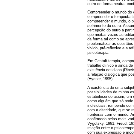
outro de forma neutra, cont
Compreender o mundo do c
compreender o terapeuta t
compreender o mundo, o ps
sofrimento do outro. Assu
percepção do outro a partir
que muitas vezes acredita
da forma tal como se apres
problematizar as questões 
vivido, pré-reflexivo e a
psicoterapia.
Em Gestalt-terapia, compre
trabalho clínico e ainda d
existência cotidiana (Rib
a relação dialógica que po
(Hycner, 1995).
A existência de uma subj
possibilidades de minha ex
estabelecendo assim, um 
como alguém que só pode e
individuais, rompendo com 
com a alteridade, que se r
fronteiras com o mundo. A
confirmado pelas mais vari
Vygotsky, 1991; Freud, 19
relação entre o psicoterap
com sua expressão e modos