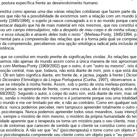
 postura específica frente ao desenvolvimento humano.
constitui como apenas
uma
das várias relações cotidianas que fazem parte da 
os que não há a possibilidade de existirmos sem a relação com um mundo (do
nty (1945/1994), o sujeito já nasce consagrado a si e ao mundo porque car
stacar daquilo que há de mais material em nós mesmos, que nos constitui en
sou um campo intersubjetivo, não a despeito de meu corpo e de minha situaç
 e essa situação e através deles todo o resto
" (Merleau-Ponty, 1945/1994, 
mental para a compreensão das relações que é a forma pela qual se compr
o da compreensão, percebemos uma opção ontológica radical pela inclusão 
istência.
que se constitui em mundo prenhe de significações vividas. As relações q
marmos não apenas do mundo assim como a única maneira de nos aproximar
 com Merleau-Ponty (1969/2002) que o outro, é um "outro eu mesmo", isto é
sição central, mas que, todavia, não está diante de mim, pois o que está di
m
.
Ob
em latim significa diante, em frente de, e
jactea
, jogado à frente (
Dicio
 o
Dicionário Etimológico da Língua Portuguesa
(Cunha, 1997), observamos a 
que se interpõe à minha frente. Assim, sob o ponto de vista merleau-pontia
ro jamais se apresenta de frente, como uma coisa, ele é esta réplica, este d
9/2002). Segundo o autor, o corpo do outro sim, está diante de mim, mas nã
pois, senão o mistério de mim mesmo e é justamente porque sou uma totalid
o mundo e me ver limitado por ele, e não ao contrário. Como em qualquer out
tica: nunca podemos perceber, nem tampouco apreender totalmente o outro 
 da psicoterapia. Nunca podemos apreender todos seus meandros, suas intençõ
, sempre o mistério de mim mesmo, o mistério da própria humanidade do ter
idade aparente que o terapeuta se torna um mistério para o seu cliente, mas
 de sintomas que carecem de sentido que o cliente se constitui como uma p
sua existência. A não ser que "eu" (psicoterapeuta) o tome como um objet
 o psicoterapeuta compreende seu cliente como um objeto para o "eu penso" e