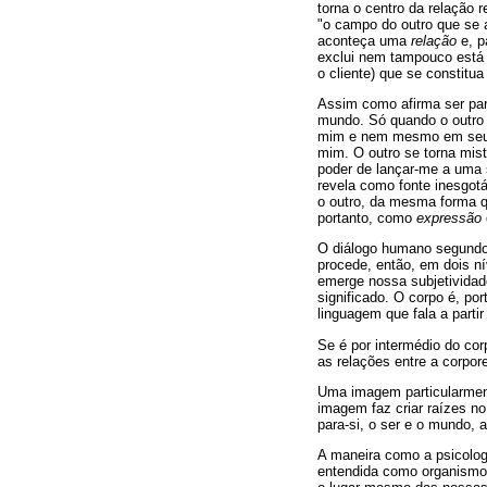
torna o centro da relação 
"o campo do outro que se a
aconteça uma
relação
e, 
exclui nem tampouco está 
o cliente) que se constitu
Assim como afirma ser par
mundo. Só quando o outro 
mim e nem mesmo em seu 
mim. O outro se torna mist
poder de lançar-me a uma 
revela como fonte inesgot
o outro, da mesma forma 
portanto, como
expressão
O diálogo humano segundo 
procede, então, em dois n
emerge nossa subjetividade
significado. O corpo é, p
linguagem que fala a parti
Se é por intermédio do co
as relações entre a corpore
Uma imagem particularmente
imagem faz criar raízes n
para-si, o ser e o mundo, 
A maneira como a psicologi
entendida como organismo