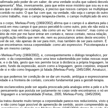
reafirmada pelo poder de um
saber
, de uma verdade oculta que saberá desvelar
presenta". Mas, inversamente, para que entre esse mistério que sou eu e est
para que o
diálogo
se estabeleça, é preciso que nossos campos se multipliq
contido no outro. O que faz com que, na verdade, não seja o campo do outro
a como trabalho, mas o campo terapeuta-cliente, o campo multiplicado do
enco
a o corpo, Merleau-Ponty (1969/2002) afirma que o campo é a abertura pela 
está em meu campo é que posso percebê-lo como outro, pois ele não está n
corpo, mas em meu campo, não como um eu "em si mesmo", mas como um o
ério de mim por me fazer entrar em contato e, nesse contato, nessa relação,
significação inédita que nem ele, nem eu possuíamos antes deste encontro.
ável de ser, não apenas de ser para mim, mas também de ser para outrem. 
que encontramos nossa corporeidade:
como ato expressivo
. Psicoterapeuta e
de um mesmo campo.
Merleau-Ponty (1969/2002), e, consequentemente o diálogo terapêutico, po
íveis: o da corporeidade, como uma tese subentendida por todas nossas exper
, e o da fala, gesto que nos permite tocar à distância a própria linguagem, 
ortanto, fundo da expressão, assim como a linguagem, gesto corpóreo, enquan
r de si e não como linguagem já falada (Merleau-Ponty, 1945/1994, Amatuzzi, 
rpo que podemos ter condição de se dar um mundo, ambígua e expressivament
idade e a fronteira de contato, conceito fundamental para a gestalt-terapia.
 esclarecedora pode ser aquela provocada pela analogia entre a pele e a fro
o pensamento que postula ser justamente no corpo onde encontramos o nó entr
a linguagem e a temporalidade (Freitas, 2005; Merleau-Ponty, 1945/2004).
a tratou durante muito tempo a corporeidade parece-nos reducionista, visto 
 e não como lugar possível de apreensão de sentido, assim compreendido 