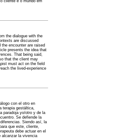
e o cliente e o mundo em
om the dialogue with the
ontexts are discussed
d the encounter are raised
icle presents the idea that
erences. That being said,
so that the client may
pist must act on the field
 reach the lived-experience
iálogo con el otro en
 terapia gestáltica,
a paradoja yo/otro y de la
cuentro. Se defiende la
diferencias. Siendo así, la
para que este, cliente,
erapeuta debe actuar en el
e alcanzar la vivencia