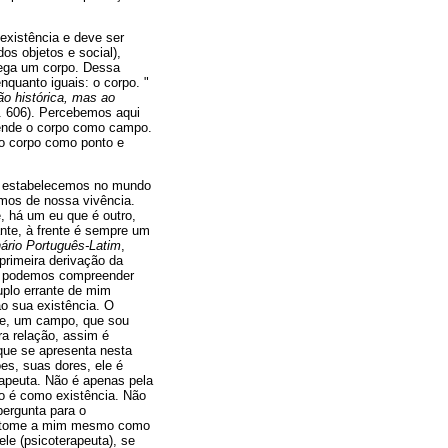
existência e deve ser
s objetos e social),
rega um corpo. Dessa
quanto iguais: o corpo. "
ão histórica, mas ao
p. 606). Percebemos aqui
eende o corpo como campo.
do corpo como ponto e
ue estabelecemos no mundo
mos de nossa vivência.
, há um eu que é outro,
ante, à frente é sempre um
nário Português-Latim
,
primeira derivação da
no, podemos compreender
uplo errante de mim
o sua existência. O
ade, um campo, que sou
ra relação, assim é
que se apresenta nesta
es, suas dores, ele é
apeuta. Não é apenas pela
 o é como existência. Não
ergunta para o
o e tome a mim mesmo como
le (psicoterapeuta), se