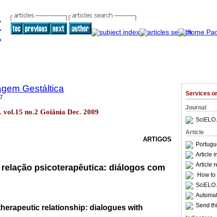
agem Gestáltica
Services 
7
Journal
. vol.15 no.2 Goiânia Dec. 2009
SciELO 
Article
ARTIGOS
Portugu
Article 
Article 
 relação psicoterapêutica: diálogos com
How to c
SciELO 
Automati
Send thi
erapeutic relationship: dialogues with