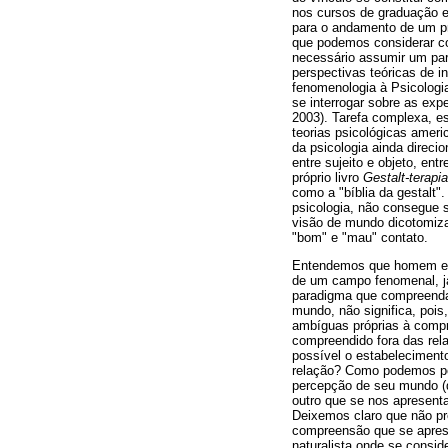
nos cursos de graduação em
para o andamento de um pr
que podemos considerar co
necessário assumir um pa
perspectivas teóricas de i
fenomenologia à Psicologi
se interrogar sobre as exp
2003). Tarefa complexa, 
teorias psicológicas ameri
da psicologia ainda direc
entre sujeito e objeto, e
próprio livro
Gestalt-terapi
como a "bíblia da gestal
psicologia, não consegue s
visão de mundo dicotomiza
"bom" e "mau" contato.
Entendemos que homem e 
de um campo fenomenal, j
paradigma que compreenda 
mundo, não significa, po
ambíguas próprias à compr
compreendido fora das rel
possível o estabeleciment
relação? Como podemos pe
percepção de seu mundo (d
outro que se nos apresen
Deixemos claro que não p
compreensão que se aprese
naturalista onde se consid