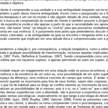
rolada e objetiva.
liente é compreender a sua verdade e a sua ambiguidade enquanto ser-no-m
ambém a partir desta mesma ambiguidade. Assim como o pesquisador ou o fi
icoterapeuta é um ser-no-mundo e não alguém dotado de uma verdade, resp
mir a busca de compreensão do mundo do cliente é também assumir a (im)poss
 da experiência vivida e não apenas a partir do que a racionalidade nos apres
mos, não basta "estar" na relação ou "vivê-la" para que possamos verdadeir
enta em sua vivência. E é justamente este ponto que pretendemos discutir n
antes colocadas: a da ambiguidade na qual se encontra o terapeuta entre a e
 reflexão coerente que implicam em uma atitude ética e compromissada com a
endemos a relação e, por consequência, a relação terapêutica, como a refer
e toda e qualquer possibilidade de transformação, inclusive aquelas implicad
eiro, 1997; Perls, Hefferline & Goodman, 1997). Sendo compreendida como uma
ssibilita que nos façamos sujeitos, e apenas permitindo ao outro ser sujeito
etividade requer um engajamento em uma relação onde se possa reconhecer,
istência e da existência de um outro eu, uma possibilidade de um outro suj
espaço da diferença, uma vivência concreta do campo que somos. E ainda: 
xistir quando se movimenta para fora de seus limites, sejam eles corporais
o que há de habitual para se dirigir ao conflito inerente ao movimento da exi
ealizam as possibilidades de si mesmo, pois é o tu, ou o "outro eu" que o de
ntes destas experiências com a alteridade, não é possível a experiência c
adas teorias psicológicas, especialmente no que tange à psicologia do desen
32/1996; Spitz, 2000; Bowlby, 1990; Valsiner, 1989). Frente às presentes co
euta e seu cliente, o desafio se torna compreender como o psicoterapeuta, c
 de ser um mundo para o outro, pode romper com as fronteiras do outro par