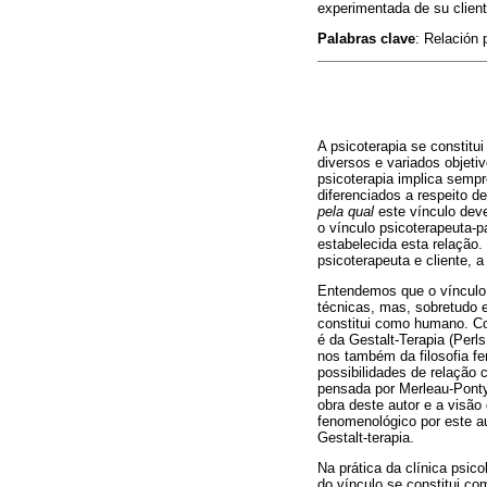
experimentada de su client
Palabras clave
: Relación 
A psicoterapia se constitu
diversos e variados objeti
psicoterapia implica sempr
diferenciados a respeito d
pela qual
este vínculo dev
o vínculo psicoterapeuta-
estabelecida esta relação.
psicoterapeuta e cliente, a
Entendemos que o vínculo 
técnicas, mas, sobretudo e,
constitui como humano. C
é da Gestalt-Terapia (Perl
nos também da filosofia fe
possibilidades de relação
pensada por Merleau-Ponty
obra deste autor e a visã
fenomenológico por este a
Gestalt-terapia.
Na prática da clínica psic
do vínculo se constitui c