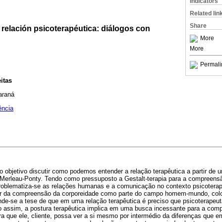
Indicators
Related lin
Share
 relación psicoterapéutica: diálogos con
More
More
Permali
itas
araná
ência
 objetivo discutir como podemos entender a relação terapêutica a partir de 
erleau-Ponty. Tendo como pressuposto a Gestalt-terapia para a compreensã
problematiza-se as relações humanas e a comunicação no contexto psicoterapê
rtir da compreensão da corporeidade como parte do campo homem-mundo, col
nde-se a tese de que em uma relação terapêutica é preciso que psicoterapeut
 assim, a postura terapêutica implica em uma busca incessante para a com
ara que ele, cliente, possa ver a si mesmo por intermédio da diferenças qu