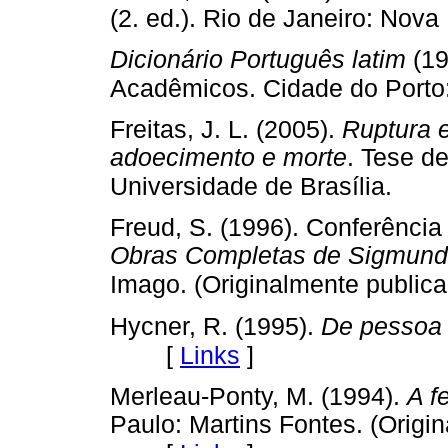
(2. ed.). Rio de Janeiro: Nova
Dicionário Português latim
(1
Acadêmicos. Cidade do Porto:
Freitas, J. L. (2005).
Ruptura e
adoecimento e morte
. Tese d
Universidade de Brasília.
Freud, S. (1996). Conferênci
Obras Completas de Sigmun
Imago. (Originalmente public
Hycner, R. (1995).
De pessoa
[
Links
]
Merleau-Ponty, M. (1994).
A f
Paulo: Martins Fontes. (Origi