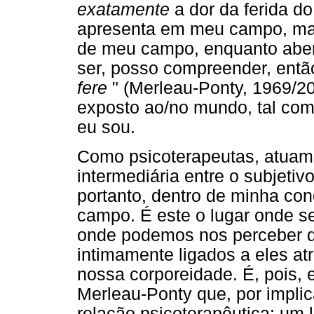
exatamente
a dor da ferida d
apresenta em meu campo, m
de meu campo, enquanto abert
ser, posso compreender, entã
fere
" (Merleau-Ponty, 1969/20
exposto ao/no mundo, tal como
eu sou.
Como psicoterapeutas, atuam
intermediária entre o subjetivo
portanto, dentro de minha c
campo. É este o lugar onde 
onde podemos nos perceber di
intimamente ligados a eles at
nossa corporeidade. É, pois, 
Merleau-Ponty que, por impli
relação psicoterapêutica: um lu