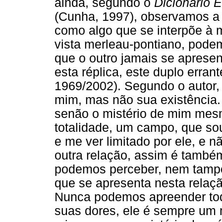
ainda, segundo o
Dicionário 
(Cunha, 1997), observamos a 
como algo que se interpõe à m
vista merleau-pontiano, pod
que o outro jamais se apresen
esta réplica, este duplo err
1969/2002). Segundo o autor, 
mim, mas não sua existência. 
senão o mistério de mim mes
totalidade, um campo, que so
e me ver limitado por ele, e 
outra relação, assim é também
podemos perceber, nem tampo
que se apresenta nesta relação
Nunca podemos apreender tod
suas dores, ele é sempre um m