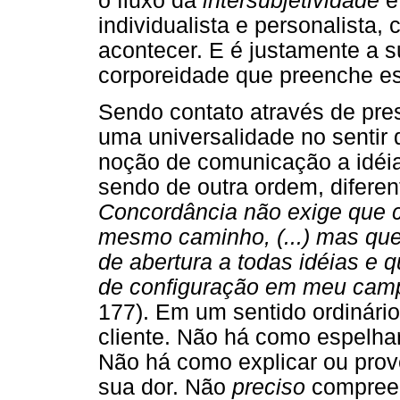
o fluxo da
intersubjetividade
e
individualista e personalist
acontecer. E é justamente a s
corporeidade que preenche est
Sendo contato através de pre
uma universalidade no sentir
noção de comunicação a idéi
sendo de outra ordem, difere
Concordância não exige que 
mesmo caminho, (...) mas que
de abertura a todas idéias e 
de configuração em meu ca
177). Em um sentido ordinár
cliente. Não há como espelh
Não há como explicar ou prove
sua dor. Não
preciso
compree