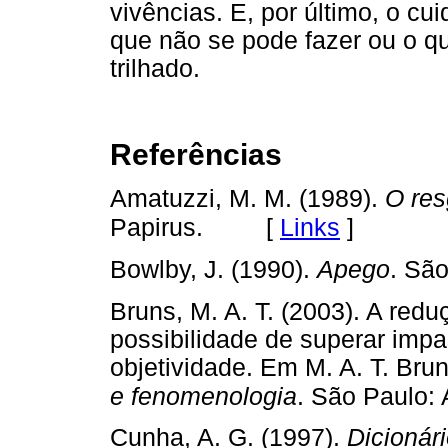
vivências. E, por último, o cu
que não se pode fazer ou o q
trilhado.
Referências
Amatuzzi, M. M. (1989).
O res
[
Links
]
Papirus.
Bowlby, J. (1990).
Apego
. Sã
Bruns, M. A. T. (2003). A red
possibilidade de superar impa
objetividade. Em M. A. T. Bru
e fenomenologia
. São Paulo: 
Cunha, A. G. (1997).
Dicionár