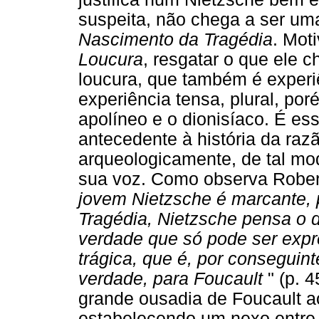
suspeita, não chega a ser um
Nascimento da Tragédia
. Mot
Loucura
, resgatar o que ele 
loucura, que também é experiê
experiência tensa, plural, por
apolíneo e o dionisíaco. É ess
antecedente à história da raz
arqueologicamente, de tal mod
sua voz. Como observa Rober
jovem Nietzsche é marcante,
Tragédia, Nietzsche pensa o 
verdade que só pode ser expr
trágica, que é, por conseguin
verdade, para Foucault
" (p. 
grande ousadia de Foucault a
estabelecendo um nexo entre l