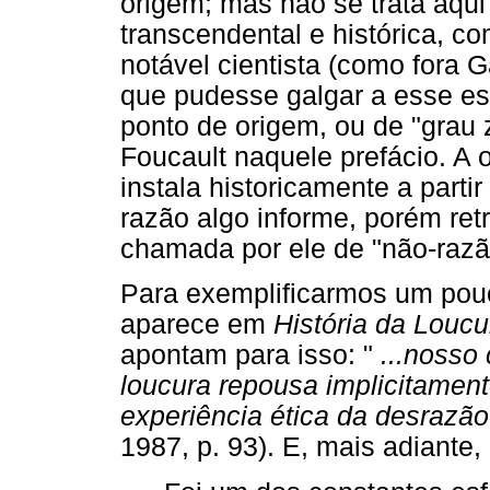
origem; mas não se trata aqui
transcendental e histórica, 
notável cientista (como fora 
que pudesse galgar a esse est
ponto de origem, ou de "grau z
Foucault naquele prefácio. A 
instala historicamente a partir
razão algo informe, porém ret
chamada por ele de "não-razã
Para exemplificarmos um pou
aparece em
História da Loucu
apontam para isso: "
...nosso
loucura repousa implicitament
experiência ética da desrazã
1987, p. 93). E, mais adiante,