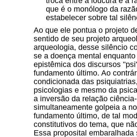
troca entre a loucura e a r
que é o monólogo da razão
estabelecer sobre tal silên
Ao que ele pontua o projeto 
sentido de seu projeto arqueo
arqueologia, desse silêncio c
se a doença mental enquanto 
epistêmica dos discursos "psi
fundamento último. Ao contrá
condicionada das psiquiatrias
psicologias e mesmo da psica
a inversão da relação ciência-
simultaneamente golpeia a no
fundamento último, de tal mod
constitutivos do tema, que n
Essa proposital embaralhada 