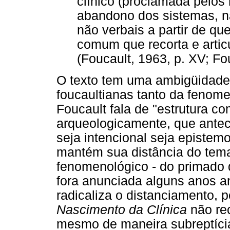
clínico (proclamada pelos 
abandono dos sistemas, nã
não verbais a partir de que
comum que recorta e artic
(Foucault, 1963, p. XV; Fou
O texto tem uma ambigüidade i
foucaultianas tanto da fenome
Foucault fala de "estrutura 
arqueologicamente, que antec
seja intencional seja epistem
mantém sua distância do tema
fenomenológico - do primado d
fora anunciada alguns anos 
radicaliza o distanciamento, p
Nascimento da Clínica
não re
mesmo de maneira subreptícia