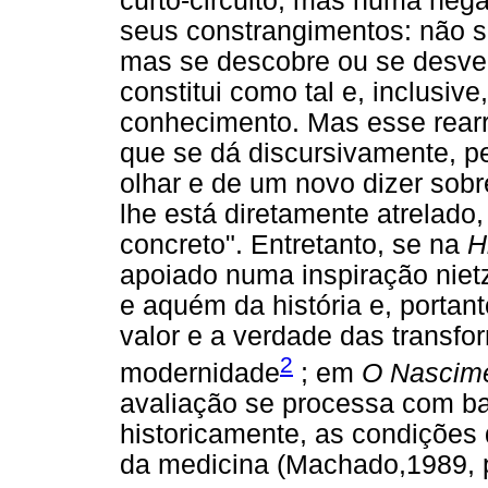
curto-circuito; mas numa neg
seus constrangimentos: não s
mas se descobre ou se desvel
constitui como tal e, inclusiv
conhecimento. Mas esse rearr
que se dá discursivamente, p
olhar e de um novo dizer sob
lhe está diretamente atrelado,
concreto". Entretanto, se na
H
apoiado numa inspiração nietz
e aquém da história e, portanto
valor e a verdade das transf
2
modernidade
; em
O Nascime
avaliação se processa com ba
historicamente, as condições 
da medicina (Machado,1989, p