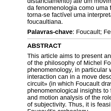
distanciamento) até um movim
da fenomenologia como uma fi
torna-se factível uma interpr
foucaultiana.
Palavras-chave
: Foucault; F
ABSTRACT
This article aims to present a
of the philosophy of Michel Fou
phenomenology, in particular
interaction can in a move descr
circuit» (in which Foucault d
phenomenological insights to f
and motion analysis of the ro
of subjectivity. Thus, it is feas