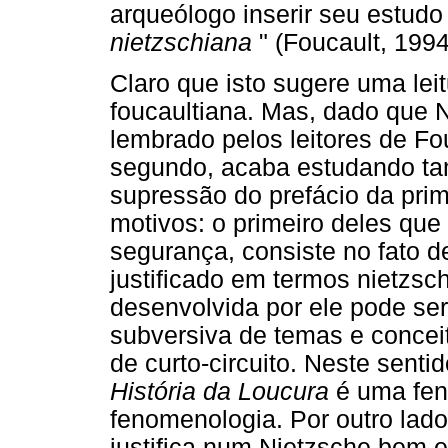
arqueólogo inserir seu estudo
nietzschiana
" (Foucault, 1994
Claro que isto sugere uma lei
foucaultiana. Mas, dado que 
lembrado pelos leitores de Fo
segundo, acaba estudando ta
supressão do prefácio da pri
motivos: o primeiro deles qu
segurança, consiste no fato d
justificado em termos nietzsch
desenvolvida por ele pode ser
subversiva de temas e concei
de curto-circuito. Neste sent
História da Loucura
é uma fen
fenomenologia. Por outro lad
justifica num Nietzsche bem e