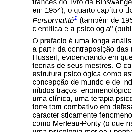
francês do livro de Binswange
em 1954); o quarto capítulo do
1
Personnalité
(também de 1954
científica e a psicologia" (pu
O prefácio é uma longa análi
a partir da contraposição das 
Husserl, evidenciando em que
teorias de seus mestres. O ca
estrutura psicológica como es
concepção de mundo e de ind
nítidos traços fenomenológic
uma clínica, uma terapia psic
forte tom combativo em defe
caracteristicamente fenomenol
como Merleau-Ponty (o que nã
uma psicologia merleau-ponty