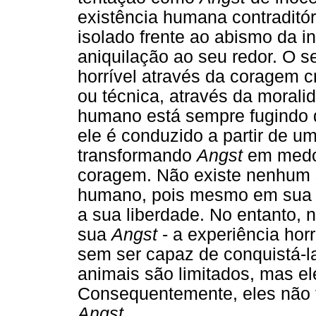
existência humana contraditór
isolado frente ao abismo da i
aniquilação ao seu redor. O s
horrível através da coragem cri
ou técnica, através da morali
humano está sempre fugindo 
ele é conduzido a partir de u
transformando
Angst
em medo 
coragem. Não existe nenhum s
humano, pois mesmo em sua c
a sua liberdade. No entanto,
sua
Angst
- a experiência horr
sem ser capaz de conquistá-la
animais são limitados, mas el
Consequentemente, eles não
Angst
.