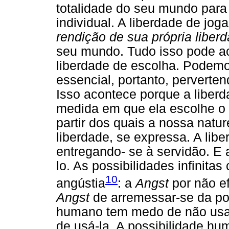
totalidade do seu mundo para 
individual. A liberdade de jog
rendição de sua própria liber
seu mundo. Tudo isso pode ac
liberdade de escolha. Podemos
essencial, portanto, perverte
Isso acontece porque a liber
medida em que ela escolhe o 
partir dos quais a nossa natu
liberdade, se expressa. A libe
entregando- se à servidão. E 
lo. As possibilidades infinita
10
angústia
: a
Angst
por não ef
Angst
de arremessar-se da pos
humano tem medo de não usar
de usá-la. A possibilidade h