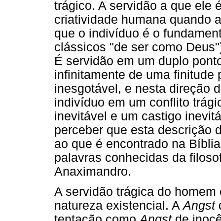
trágico. A servidão a que ele 
criatividade humana quando
que o indivíduo é o fundamen
clássicos "de ser como Deus")
É servidão em um duplo ponto 
infinitamente de uma finitude
inesgotável, e nesta direção d
indivíduo em um conflito trág
inevitável e um castigo inevi
perceber que esta descrição 
ao que é encontrado na Bíblia
palavras conhecidas da filoso
Anaximandro.
A servidão trágica do homem
natureza existencial. A
Angst
tentação como
Angst
de inocê