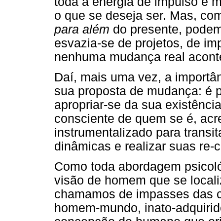
toda a energia de impulso e m
o que se deseja ser. Mas, co
para além
do presente, podem
esvazia-se de projetos, de i
nenhuma mudança real acont
Daí, mais uma vez, a importâ
sua proposta de mudança: é pr
apropriar-se da sua existênci
consciente de quem se é, acre
instrumentalizado para trans
dinâmicas e realizar suas re-
Como toda abordagem psicológ
visão de homem que se local
chamamos de impasses das c
homem-mundo, inato-adquirido,