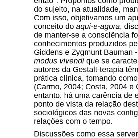
então". Propomos como proble
do sujeito, na atualidade, man
Com isso, objetivamos um apr
conceito do
aqui-e-agora
, dis
de manter-se a consciência f
conhecimentos produzidos pela
Giddens e Zygmunt Bauman -
modus vivendi
que se caracte
autores da Gestalt-terapia t
prática clínica, tomando com
(Carmo, 2004; Costa, 2004 e 
entanto, há uma carência de 
ponto de vista da relação des
sociológicos das novas conf
relações com o tempo.
Discussões como essa servem 