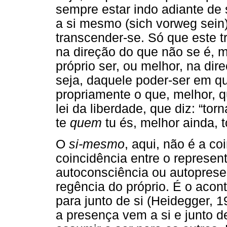
sempre estar indo adiante de 
a si mesmo (sich vorweg sein).
transcender-se. Só que este t
na direção do que não se é, m
próprio ser, ou melhor, na dir
seja, daquele poder-ser em q
propriamente o que, melhor, qu
lei da liberdade, que diz: “torn
te
quem
tu és, melhor ainda, 
O
si-mesmo
, aqui, não é a co
coincidência entre o represen
autoconsciência ou autopres
regência do próprio. É o acon
para junto de si (Heidegger, 
a presença vem a si e junto d