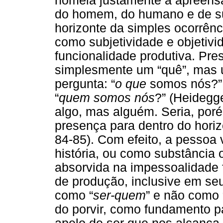
nomeia justamente a apreens
do homem, do humano e de su
horizonte da simples ocorrênc
como subjetividade e objetivi
funcionalidade produtiva. Pr
simplesmente um “quê”, mas 
pergunta: “
o que
somos nós?”.
“
quem somos nós
?” (Heidegg
algo, mas alguém. Seria, por
presença para dentro do horiz
84-85). Com efeito, a pessoa 
história, ou como substância 
absorvida na impessoalidade 
de produção, inclusive em seu
como “
ser-quem
” e não como 
do porvir, como fundamento p