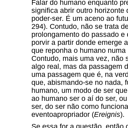
Falar do humano enquanto pres
significa abrir outro horizon
poder-ser. É um aceno ao futu
294). Contudo, não se trata d
prolongamento do passado e 
porvir a partir donde emerge
que reponha o humano numa re
Contudo, mais uma vez, não se
algo real, mas da passagem d
uma passagem que é, na verda
que, abismando-se no nada, f
humano, um modo de ser que s
ao humano ser o aí do ser, ou
ser, do ser não como funcion
eventoapropriador (
Ereignis
).
Se essa for a questão, então 