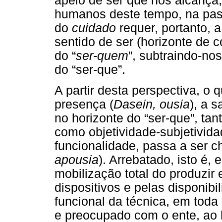
apelo de ser que nos alcança,
humanos deste tempo, na pa
do
cuidado
requer, portanto,
sentido de ser (horizonte de
do “
ser-quem
”, subtraindo-no
do “ser-que”.
A partir desta perspectiva, 
presença (
Dasein, ousia
), a 
no horizonte do “ser-que”, ta
como objetividade-subjetivid
funcionalidade, passa a ser 
apousia
). Arrebatado, isto é,
mobilização total do produzir
dispositivos e pelas disponib
funcional da técnica, em tod
e preocupado com o ente, ao