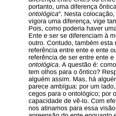
portanto, uma diferença ônti
ontológica
”. Nesta colocação,
vigora uma diferença, vige ta
Pois, como poderia haver uma
Ente e ser se diferenciam à 
outro. Contudo, também esta r
referência entre ente e ente 
referência de ser entre ente e
ontológica
. A questão é: com
tem olhos para o ôntico? Resp
alguém assim. Mas, há alguém
parece ambígua: por um lado
cegos para o ontológico; por o
capacidade de vê-lo. Com efe
nos atinamos para essa visão
apreensão do ente
enquanto
e