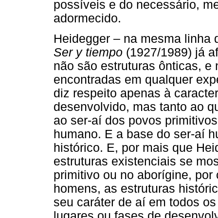
possíveis e do necessário, m
adormecido.
Heidegger – na mesma linha 
Ser y tiempo
(1927/1989) já af
não são estruturas ônticas, e
encontradas em qualquer expe
diz respeito apenas à caracte
desenvolvido, mas tanto ao que
ao ser-aí dos povos primitivos
humano. E a base do ser-aí h
histórico. E, por mais que He
estruturas existenciais se m
primitivo ou no aborígine, po
homens, as estruturas históri
seu caráter de aí em todos o
lugares ou fases de desenvolv