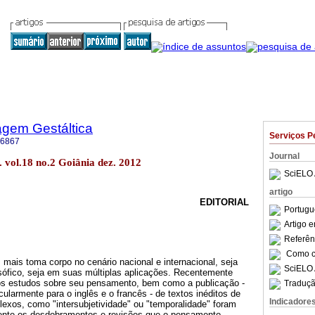
agem Gestáltica
Serviços P
-6867
Journal
 vol.18 no.2 Goiânia dez. 2012
SciELO 
artigo
EDITORIAL
Portugu
Artigo 
Referên
Como ci
mais toma corpo no cenário nacional e internacional, seja
SciELO 
losófico, seja em suas múltiplas aplicações. Recentemente
s estudos sobre seu pensamento, bem como a publicação -
Traduçã
cularmente para o inglês e o francês - de textos inéditos de
Indicadore
exos, como "intersubjetividade" ou "temporalidade" foram
ente os desdobramentos e revisões que o pensamento