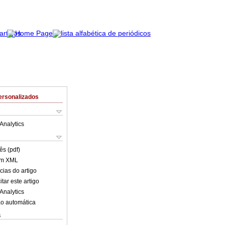
ersonalizados
Analytics
ês (pdf)
em XML
cias do artigo
tar este artigo
Analytics
o automática
s