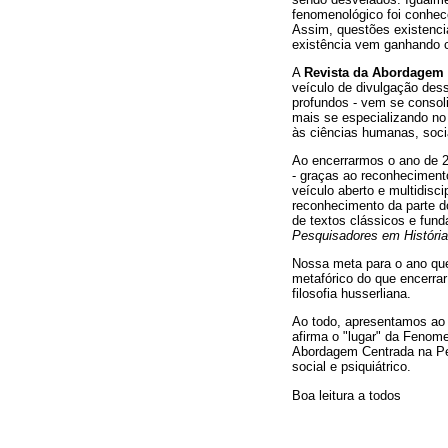
fenomenológico foi conhec
Assim, questões existencia
existência vem ganhando c
A
Revista da Abordagem 
veículo de divulgação dess
profundos - vem se conso
mais se especializando no
às ciências humanas, soci
Ao encerrarmos o ano de 
- graças ao reconheciment
veículo aberto e multidisc
reconhecimento da parte do
de textos clássicos e fun
Pesquisadores em História
Nossa meta para o ano que
metafórico do que encerrar
filosofia husserliana.
Ao todo, apresentamos ao l
afirma o "lugar" da Fenom
Abordagem Centrada na Pes
social e psiquiátrico.
Boa leitura a todos