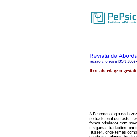
Revista da Abord
versão impressa
ISSN
1809
Rev. abordagem gestalt.
A Fenomenologia cada vez 
no tradicional contexto fi
fomos brindados com novo
e algumas traduções, parti
Husserl, onde temas compl
sendo desvelados. Igualm