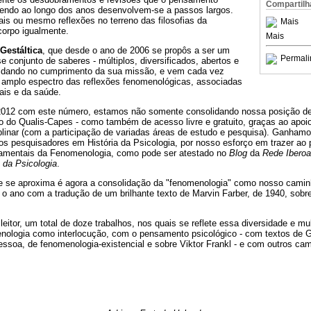
Compartilh
endo ao longo dos anos desenvolvem-se a passos largos.
is ou mesmo reflexões no terreno das filosofias da
Mais
orpo igualmente.
Mais
Gestáltica
, que desde o ano de 2006 se propôs a ser um
Permali
e conjunto de saberes - múltiplos, diversificados, abertos e
lidando no cumprimento da sua missão, e vem cada vez
 amplo espectro das reflexões fenomenológicas, associadas
ais e da saúde.
2012 com este número, estamos não somente consolidando nossa posição de 
o do Qualis-Capes - como também de acesso livre e gratuito, graças ao apo
iplinar (com a participação de variadas áreas de estudo e pesquisa). Ganham
s pesquisadores em História da Psicologia, por nosso esforço em trazer ao p
damentais da Fenomenologia, como pode ser atestado no
Blog
da
Rede Ibero
 da Psicologia
.
 se aproxima é agora a consolidação da "fenomenologia" como nosso caminh
 o ano com a tradução de um brilhante texto de Marvin Farber, de 1940, sob
eitor, um total de doze trabalhos, nos quais se reflete essa diversidade e mul
enologia como interlocução, com o pensamento psicológico - com textos de Ge
soa, de fenomenologia-existencial e sobre Viktor Frankl - e com outros camp