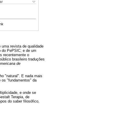
ar
nk
uma revista de qualidade
io do PePSIC; e de um
os recentemente o
úblico brasileiro traduções
americana de
o "natural". E nada mais
re os "fundamentos" da
tiplicidade, e onde se
stalt Terapia, de
os do saber filosófico,