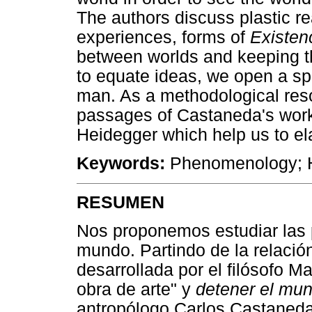
The authors discuss plastic re
experiences, forms of
Existen
between worlds and keeping t
to equate ideas, we open a sp
man. As a methodological res
passages of Castaneda's work
Heidegger which help us to el
Keywords:
Phenomenology; He
RESUMEN
Nos proponemos estudiar las 
mundo. Partindo de la relació
desarrollada por el filósofo M
obra de arte" y
detener el mu
antropólogo Carlos Castaned