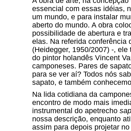
A obra de arte, na concepção
essencial com essas idéias,
um mundo, e para instalar mu
aberto do mundo. A obra coloc
possibilidade de abertura e t
elas. Na referida conferência d
(Heidegger, 1950/2007) -, el
do pintor holandês Vincent Va
camponeses. Pares de sapato
para se ver aí? Todos nós sa
sapato, e também conhecemos
Na lida cotidiana da campon
encontro de modo mais imediato
instrumental do apetrecho
sap
nossa descrição, enquanto ati
assim para depois projetar n