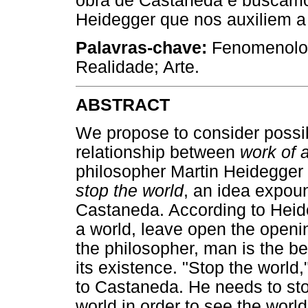
obra de Castaneda e buscamo
Heidegger que nos auxiliem a
Palavras-chave:
Fenomenolog
Realidade; Arte.
ABSTRACT
We propose to consider possibi
relationship between
work of a
philosopher Martin Heidegger i
stop the world
, an idea expou
Castaneda. According to Heid
a world, leave open the openin
the philosopher, man is the b
its existence. "Stop the world
to Castaneda. He needs to sto
world in order to see the wor