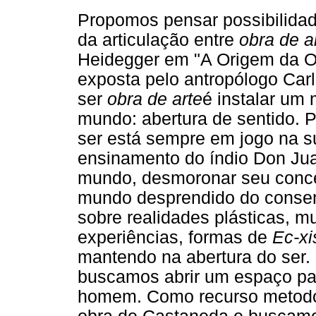
Propomos pensar possibilidad
da articulação entre
obra de a
Heidegger em "A Origem da Ob
exposta pelo antropólogo Ca
ser
obra de arte
é instalar um
mundo: abertura de sentido. P
ser está sempre em jogo na s
ensinamento do índio Don Jua
mundo, desmoronar seu conce
mundo desprendido do consen
sobre realidades plásticas, m
experiências, formas de
Ec-xis
mantendo na abertura do ser. 
buscamos abrir um espaço par
homem. Como recurso metodo