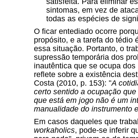
satisfeita. Para eliminar 
sintomas, em vez de ataca
todas as espécies de signi
O ficar entediado ocorre porq
propósito, e a tarefa do tédio
essa situação. Portanto, o tr
supressão temporária dos pro
inautêntica que se ocupa dos
reflete sobre a existência de
Costa (2010, p. 153): "
A cotid
certo sentido a ocupação que s
que está em jogo não é um in
manualidade do instrumento
Em casos daqueles que trab
workaholics
, pode-se inferir 