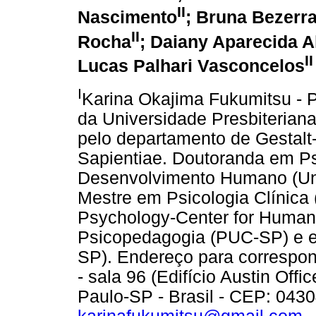
II
Nascimento
; Bruna Bezerra
II
Rocha
; Daiany Aparecida 
II
Lucas Palhari Vasconcelos
I
Karina Okajima Fukumitsu - P
da Universidade Presbiterian
pelo departamento de Gestalt-
Sapientiae. Doutoranda em Ps
Desenvolvimento Humano (Un
Mestre em Psicologia Clínica 
Psychology-Center for Humani
Psicopedagogia (PUC-SP) e em
SP). Endereço para correspon
- sala 96 (Edifício Austin Off
Paulo-SP - Brasil - CEP: 0430