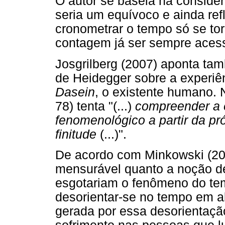
O autor se baseia na conside
seria um equívoco e ainda ref
cronometrar o tempo só se tor
contagem já ser sempre acessí
Josgrilberg (2007) aponta tam
de Heidegger sobre a experiên
Dasein
, o existente humano. 
78) tenta "(...)
compreender a 
fenomenológico a partir da pr
finitude
(...)".
De acordo com Minkowski (201
mensurável quanto a noção d
esgotariam o fenômeno do tem
desorientar-se no tempo em 
gerada por essa desorientação