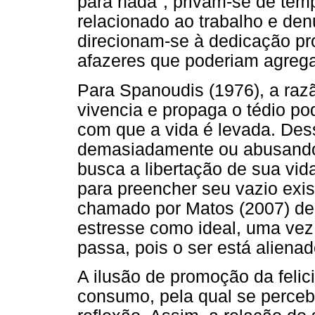
para nada", privam-se de tem
relacionado ao trabalho e de
direcionam-se à dedicação pro
afazeres que poderiam agregar
Para Spanoudis (1976), a razã
vivencia e propaga o tédio p
com que a vida é levada. Des
demasiadamente ou abusand
busca a libertação de sua vi
para preencher seu vazio exis
chamado por Matos (2007) de 
estresse como ideal, uma vez
passa, pois o ser está aliena
A ilusão de promoção da feli
consumo, pela qual se perceb