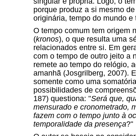
singular e própria. Logo, o t
porque produz a si mesmo de 
originária, tempo do mundo e
O tempo comum tem origem na
(
kronos
), o que resulta uma s
relacionados entre si. Em ger
com o tempo de outro jeito a
remete ao tempo do relógio, a
amanhã (Josgrilberg, 2007). 
somente como uma somatória 
possibilidades de compreensõ
187) questiona: "
Será que, qu
mensurado e cronometrado, m
fazem com o tempo junto à 
temporalidade da presença
?"